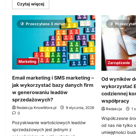
Dowiedz
Czytaj więcej
się
t
więcej
o
(
Google
–
Przeczytano 3 minut
Przeczytan
Ads,
j
SEO
t
i
k
analityka
f
–
o
jak
n
połączyć
a
kanały,
r
żeby
Marketing
Zarządzanie
reklama
pracowała
dłużej
niż
Email marketing i SMS marketing –
Od wyników do 
do
końca
jak wykorzystać bazy danych firm
wykorzystać 
budżetu
w generowaniu leadów
codziennej kom
sprzedażowych?
współpracy
Redakcja KnowMore.pl
9 stycznia, 2026
Redakcja
1 
0
Współczesne śr
Pozyskiwanie wartościowych leadów
od nas nie tylko 
sprzedażowych jest jednym z
umiejętności budo