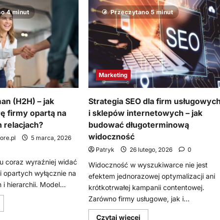
AI
ak
w
utomatyzacje
o 4 minut
Przeczytano 5 minut
biznesie:
I
rodzaje
omagają
automatyzacji
rowadzić
i
kuteczny
korzyści
arketing
dla
nternetowy?
Twojej
firmy
Marketing
n (H2H) – jak
Strategia SEO dla firm usługowyc
ę firmy opartą na
i sklepów internetowych – jak
 relacjach?
budować długoterminową
widoczność
re.pl
5 marca, 2026
Patryk
26 lutego, 2026
0
u coraz wyraźniej widać
Widoczność w wyszukiwarce nie jest
ji opartych wyłącznie na
efektem jednorazowej optymalizacji ani
i hierarchii. Model...
krótkotrwałej kampanii contentowej.
Zarówno firmy usługowe, jak i...
owiedz
ię
ięcej
Dowiedz
Czytaj więcej