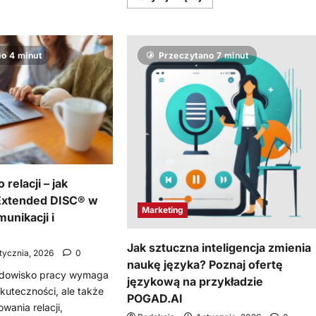
o
się
Human
więcej
o
o
Human
Strategia
H2H)
SEO
dla
o 4 minut
Przeczytano 7 minut
ak
firm
worzyć
usługowych
ulturę
i
irmy
sklepów
partą
internetowych
a
–
utentycznych
jak
elacjach?
budować
długoterminową
widoczność
relacji – jak
Extended DISC® w
Marketing
unikacji i
Jak sztuczna inteligencja zmienia
stycznia, 2026
0
naukę języka? Poznaj ofertę
odowisko pracy wymaga
językową na przykładzie
skuteczności, ale także
POGAD.AI
wania relacji,