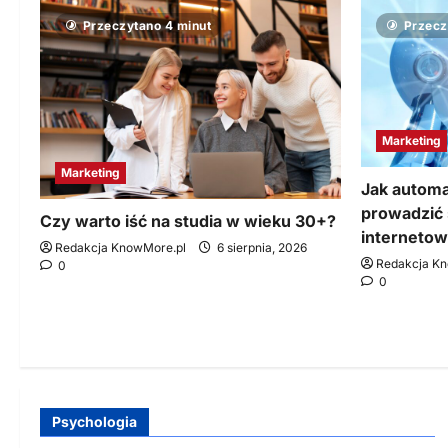
Przeczytano 4 minut
Przecz
Marketing
Marketing
Jak automa
prowadzić 
Czy warto iść na studia w wieku 30+?
interneto
Redakcja KnowMore.pl
6 sierpnia, 2026
Redakcja K
0
0
Psychologia