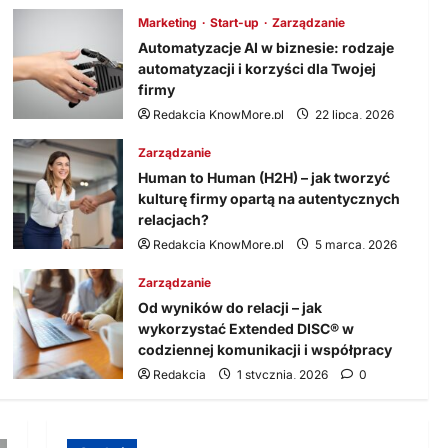
2026
0
Marketing
Start-up
Zarządzanie
Finanse
Automatyzacje AI w biznesie: rodzaje
Sprzedaż internetowa a
automatyzacji i korzyści dla Twojej
rozliczenie VAT-u – jakie
firmy
są zasady?
5
Redakcja KnowMore.pl
22 lipca, 2026
Redakcja
1 stycznia,
0
2026
0
Zarządzanie
Human to Human (H2H) – jak tworzyć
kulturę firmy opartą na autentycznych
relacjach?
Redakcja KnowMore.pl
5 marca, 2026
0
Zarządzanie
Od wyników do relacji – jak
wykorzystać Extended DISC® w
codziennej komunikacji i współpracy
Redakcja
1 stycznia, 2026
0