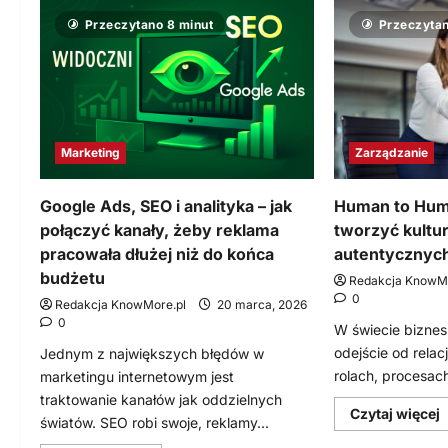
J
Czy
a
Przeczytano 8 minut
Przeczytan
warto
A
iść
p
na
p
studia
s
w
m
wieku
i
30+?
Marketing
Zarządzanie
Google Ads, SEO i analityka – jak
Human to Huma
połączyć kanały, żeby reklama
tworzyć kultur
pracowała dłużej niż do końca
autentycznych
budżetu
Redakcja KnowMo
0
Redakcja KnowMore.pl
20 marca, 2026
0
W świecie biznes
odejście od relac
Jednym z największych błędów w
rolach, procesach 
marketingu internetowym jest
traktowanie kanałów jak oddzielnych
D
Czytaj więcej
światów. SEO robi swoje, reklamy...
s
w