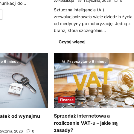
Redakcja
1 stycznia, 2026
0
nikacji do...
Sztuczna inteligencja (AI)
owiedz
zrewolucjonizowała wiele dziedzin życia 
ię
ięcej
od medycyny po motoryzację. Jedną z
o
branż, która szczególnie...
Od
wyników
do
Dowiedz
Czytaj więcej
elacji
się
więcej
ak
o
ykorzystać
Jak
xtended
o 6 minut
Przeczytano 6 minut
sztuczna
ISC®
inteligencja
w
zmienia
odziennej
naukę
omunikacji
języka?
Poznaj
spółpracy
ofertę
językową
na
Finanse
przykładzie
POGAD.AI
Sprzedaż internetowa a
datek od wynajmu
rozliczenie VAT-u – jakie są
zasady?
stycznia, 2026
0