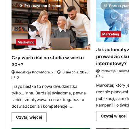
Przeczytano 4 minut
Przeczytan
Marketing
Marketing
Jak automatyz
prowadzić sku
Czy warto iść na studia w wieku
internetowy?
30+?
Redakcja KnowMo
Redakcja KnowMore.pl
6 sierpnia, 2026
0
0
Marketer, który 
Trzydziestka to nowa dwudziestka
ręcznie planowa
tylko… inna. Bardziej świadoma, pewna
publikacji, sam d
siebie, zmotywowana oraz bogatsza o
kampanii i o świc
doświadczenia i kompetencje....
D
Czytaj więcej
Dowiedz
Czytaj więcej
s
się
w
więcej
o