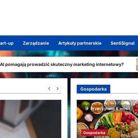
tart-up
Zarządzanie
Artykuły partnerskie
SentiSignal
prowadzić skuteczny marketing internetowy?
Automat
Gospodarka
Przeczytano 6 minut
Przeczytano 6 minut
Gospodarka