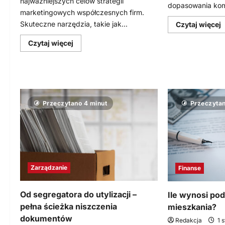
najważniejszych celów strategii
dopasowania komu
marketingowych współczesnych firm.
D
Skuteczne narzędzia, takie jak...
Czytaj więcej
s
w
Dowiedz
Czytaj więcej
się
więcej
o
Email
r
marketing
–
i
j
SMS
w
marketing
E
Przeczytano 4 minut
Przeczytan
–
D
jak
wykorzystać
c
bazy
k
danych
i
firm
w
w
generowaniu
leadów
Zarządzanie
Finanse
sprzedażowych?
Od segregatora do utylizacji –
Ile wynosi po
pełna ścieżka niszczenia
mieszkania?
dokumentów
Redakcja
1 