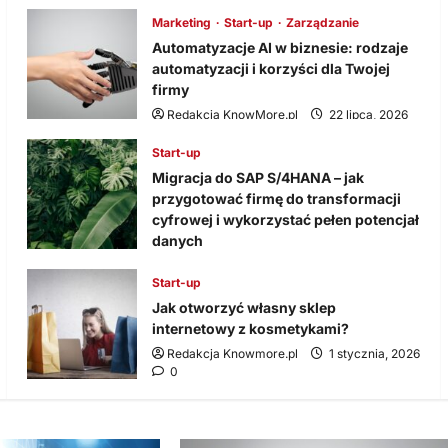
Marketing
Start-up
Zarządzanie
Automatyzacje AI w biznesie: rodzaje
automatyzacji i korzyści dla Twojej
firmy
Redakcja KnowMore.pl
22 lipca, 2026
0
Start-up
Migracja do SAP S/4HANA – jak
przygotować firmę do transformacji
cyfrowej i wykorzystać pełen potencjał
danych
Redakcja
30 grudnia, 2025
0
Start-up
Jak otworzyć własny sklep
internetowy z kosmetykami?
Redakcja Knowmore.pl
1 stycznia, 2026
0