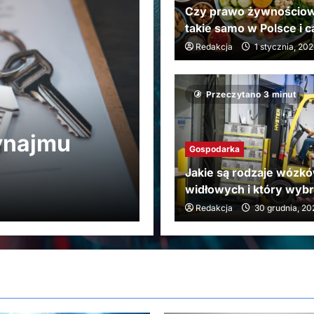
Czy prawo żywnościow
takie samo w Polsce i c
Redakcja
1 stycznia, 20
Przeczytano 3 minut
Finanse
ynajmu
Sprzedaż inte
Gospodarka
VAT-u – jakie
Jakie są rodzaje wózk
widłowych i który wyb
Redakcja
1 stycznia, 2026
Redakcja
30 grudnia, 2