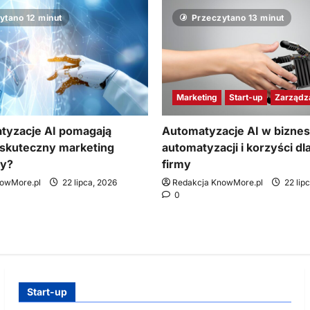
ytano 12 minut
Przeczytano 13 minut
Marketing
Start-up
Zarządz
tyzacje AI pomagają
Automatyzacje AI w biznesi
skuteczny marketing
automatyzacji i korzyści dl
wy?
firmy
nowMore.pl
22 lipca, 2026
Redakcja KnowMore.pl
22 lip
0
Start-up