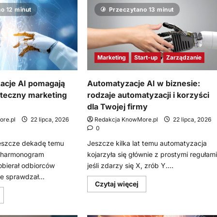
o 12 minut
Przeczytano 13 minut
Marketing
Start-up
Zarządzanie
acje AI pomagają
Automatyzacje AI w biznesie:
teczny marketing
rodzaje automatyzacji i korzyści
dla Twojej firmy
re.pl
22 lipca, 2026
Redakcja KnowMore.pl
22 lipca, 2026
0
jeszcze dekadę temu
Jeszcze kilka lat temu automatyzacja
ł harmonogram
kojarzyła się głównie z prostymi regułami
obierał odbiorców
jeśli zdarzy się X, zrób Y....
ie sprawdzał...
Dowiedz
Czytaj więcej
się
owiedz
więcej
ię
o
ięcej
Automatyzacje
o