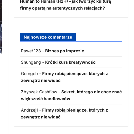
Human to Human (H2H) – jak tworzyć kulturę
firmy opartą na autentycznych relacjach?
Najnowsze komentarze
Paweł 123
-
Biznes po imprezie
h
Shungang
-
Krótki kurs kreatywności
Georgeb
-
Firmy robią pieniądze, których z
zewnątrz nie widać
Zbyszek Cashflow
-
Sekret, którego nie chce znać
większość handlowców
Andrzej1
-
Firmy robią pieniądze, których z
zewnątrz nie widać