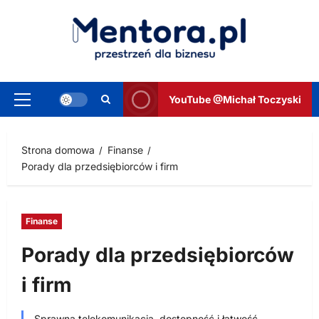
Przejdź
do
treści
YouTube @Michał Toczyski
Menu
główne
Strona domowa
Finanse
Porady dla przedsiębiorców i firm
Finanse
Porady dla przedsiębiorców
i firm
Sprawna telekomunikacja, dostępność i łatwość