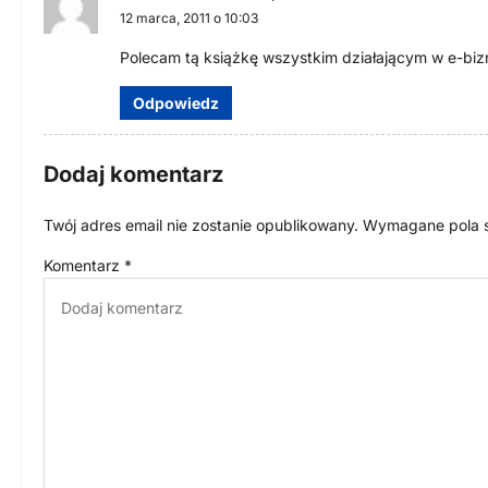
c
12 marca, 2011 o 10:03
j
Polecam tą książkę wszystkim działającym w e-biz
a
Odpowiedz
w
p
Dodaj komentarz
i
Twój adres email nie zostanie opublikowany.
Wymagane pola 
s
Komentarz
*
u