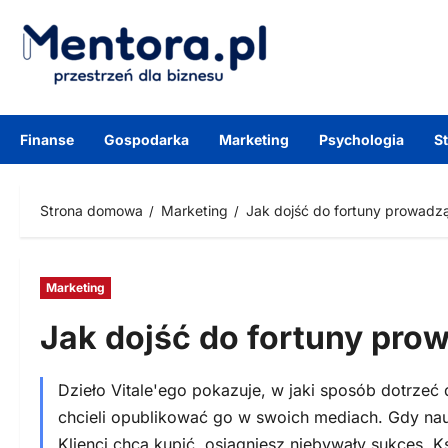
Przejdź
do
treści
Finanse
Gospodarka
Marketing
Psychologia
S
Strona domowa
Marketing
Jak dojść do fortuny prowadzą
Marketing
Jak dojść do fortuny prow
Dzieło Vitale'ego pokazuje, w jaki sposób dotrzeć 
chcieli opublikować go w swoich mediach. Gdy nau
Klienci chcą kupić, osiągniesz niebywały sukces. 