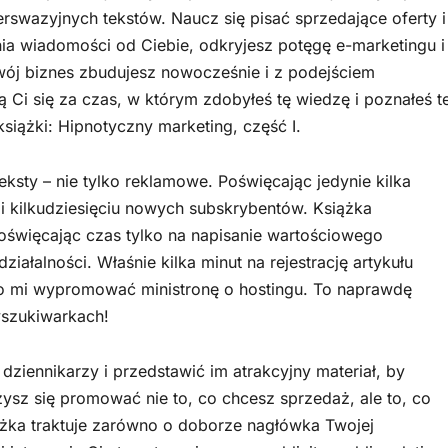
erswazyjnych tekstów. Naucz się pisać sprzedające oferty i
ia wiadomości od Ciebie, odkryjesz potęgę e-marketingu i
wój biznes zbudujesz nowocześnie i z podejściem
Ci się za czas, w którym zdobyłeś tę wiedzę i poznałeś t
siążki: Hipnotyczny marketing, część I.
eksty – nie tylko reklamowe. Poświęcając jedynie kilka
 i kilkudziesięciu nowych subskrybentów. Książka
święcając czas tylko na napisanie wartościowego
iałalności. Właśnie kilka minut na rejestrację artykułu
o mi wypromować ministronę o hostingu. To naprawdę
yszukiwarkach!
dziennikarzy i przedstawić im atrakcyjny materiał, by
sz się promować nie to, co chcesz sprzedaż, ale to, co
iążka traktuje zarówno o doborze nagłówka Twojej