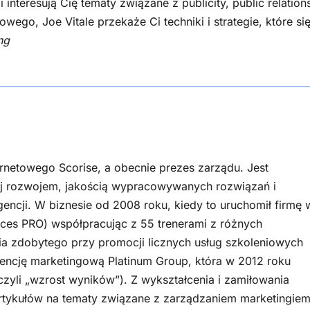
nteresują Cię tematy związane z publicity, public relation
ego, Joe Vitale przekaże Ci techniki i strategie, które si
ng
ernetowego Scorise, a obecnie prezes zarządu. Jest
ej rozwojem, jakością wypracowywanych rozwiązań i
gencji. W biznesie od 2008 roku, kiedy to uruchomił firmę 
ces PRO) współpracując z 55 trenerami z różnych
a zdobytego przy promocji licznych usług szkoleniowych
encję marketingową Platinum Group, która w 2012 roku
czyli „wzrost wyników”). Z wykształcenia i zamiłowania
rtykułów na tematy związane z zarządzaniem marketingiem