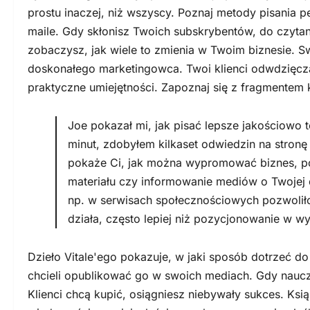
prostu inaczej, niż wszyscy. Poznaj metody pisania p
maile. Gdy skłonisz Twoich subskrybentów, do czytan
zobaczysz, jak wiele to zmienia w Twoim biznesie. S
doskonałego marketingowca. Twoi klienci odwdzięczą 
praktyczne umiejętności. Zapoznaj się z fragmentem k
Joe pokazał mi, jak pisać lepsze jakościowo t
minut, zdobyłem kilkaset odwiedzin na stronę
pokaże Ci, jak można wypromować biznes, po
materiału czy informowanie mediów o Twojej dz
np. w serwisach społecznościowych pozwolił
działa, często lepiej niż pozycjonowanie w w
Dzieło Vitale'ego pokazuje, w jaki sposób dotrzeć do 
chcieli opublikować go w swoich mediach. Gdy nauczy
Klienci chcą kupić, osiągniesz niebywały sukces. Ks