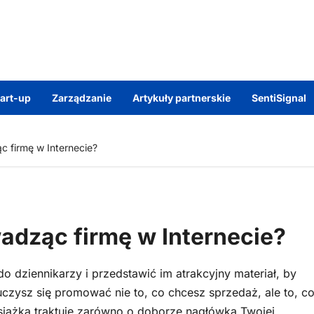
tart-up
Zarządzanie
Artykuły partnerskie
SentiSignal
c firmę w Internecie?
adząc firmę w Internecie?
do dziennikarzy i przedstawić im atrakcyjny materiał, by
czysz się promować nie to, co chcesz sprzedaż, ale to, c
Książka traktuje zarówno o doborze nagłówka Twojej