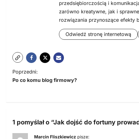
przedsiębiorczością i komunikacj
zarówno kreatywne, jak i sprawne
rozwiązania przynoszące efekty 
Odwiedź stronę internetową
N
Poprzedni:
Po co komu blog firmowy?
a
w
i
g
1 pomyślał o “
Jak dojść do fortuny prowad
a
Marcin Fliszkiewicz
pisze: