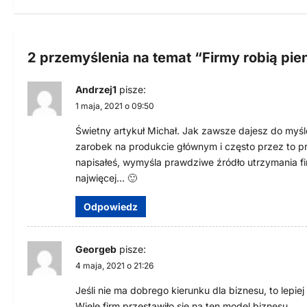
i
g
2 przemyślenia na temat “
Firmy robią pie
a
Andrzej1
pisze:
c
1 maja, 2021 o 09:50
j
Świetny artykuł Michał. Jak zawsze dajesz do myśl
a
zarobek na produkcie głównym i często przez to pr
napisałeś, wymyśla prawdziwe źródło utrzymania fir
w
najwięcej… 🙂
p
Odpowiedz
i
s
Georgeb
pisze:
u
4 maja, 2021 o 21:26
Jeśli nie ma dobrego kierunku dla biznesu, to lepiej
Wiele firm przestawiło się na ten model biznesu.