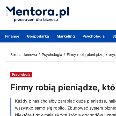
Przejdź
do
treści
Finanse
Gospodarka
Marketing
Psychologia
S
Strona domowa
Psychologia
Firmy robią pieniądze, który
Psychologia
Firmy robią pieniądze, kt
Każdy z nas chciałby zarabiać duże pieniądze, naj
wszystko samo się robiło. Zbudować system bizne
Niektóre firmy mają ukryte źródła dochodów i zara