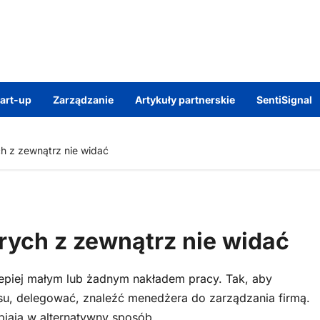
tart-up
Zarządzanie
Artykuły partnerskie
SentiSignal
ch z zewnątrz nie widać
órych z zewnątrz nie widać
lepiej małym lub żadnym nakładem pracy. Tak, aby
su, delegować, znaleźć menedżera do zarządzania firmą.
biają w alternatywny sposób.