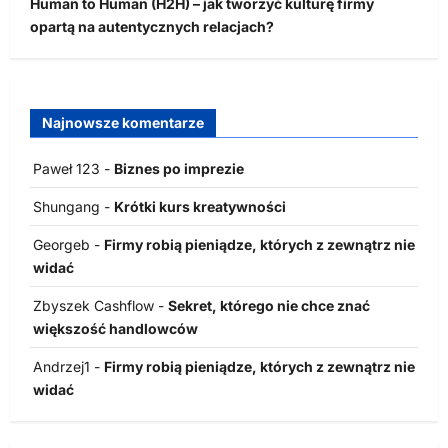
Human to Human (H2H) – jak tworzyć kulturę firmy
opartą na autentycznych relacjach?
Najnowsze komentarze
Paweł 123
-
Biznes po imprezie
Shungang
-
Krótki kurs kreatywności
Georgeb
-
Firmy robią pieniądze, których z zewnątrz nie
widać
Zbyszek Cashflow
-
Sekret, którego nie chce znać
większość handlowców
Andrzej1
-
Firmy robią pieniądze, których z zewnątrz nie
widać