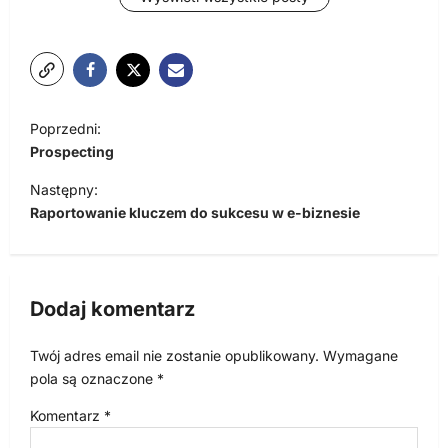
N
Poprzedni:
a
Prospecting
w
Następny:
i
Raportowanie kluczem do sukcesu w e-biznesie
g
a
c
Dodaj komentarz
j
Twój adres email nie zostanie opublikowany.
Wymagane
a
pola są oznaczone
*
w
Komentarz
*
p