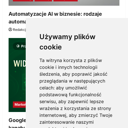
Automatyzacje AI w biznesie: rodzaje
automatyzacji i korzyści dla Twojej firmy
Redakcja KnowMore.pl
22 lipca, 2026
0
Używamy plików
cookie
Przeczytano 8 minut
Ta witryna korzysta z plików
cookie i innych technologii
śledzenia, aby poprawić jakość
przeglądania w następujących
celach:
aby umożliwić
podstawową funkcjonalność
serwisu
,
aby zapewnić lepsze
Marketing
wrażenia z korzystania ze strony
internetowej
,
aby zmierzyć Twoje
Google Ads, SEO i analityka – jak połączyć
zainteresowanie naszymi
kanały, żeby reklama pracowała dłużej niż do