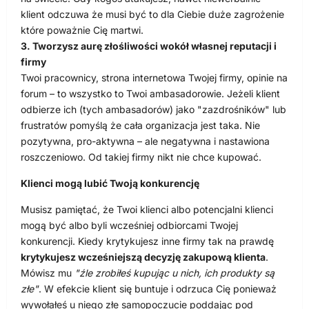
klient odczuwa że musi być to dla Ciebie duże zagrożenie
które poważnie Cię martwi.
3. Tworzysz aurę złośliwości wokół własnej reputacji i
firmy
Twoi pracownicy, strona internetowa Twojej firmy, opinie na
forum – to wszystko to Twoi ambasadorowie. Jeżeli klient
odbierze ich (tych ambasadorów) jako "zazdrośników" lub
frustratów pomyślą że cała organizacja jest taka. Nie
pozytywna, pro-aktywna – ale negatywna i nastawiona
roszczeniowo. Od takiej firmy nikt nie chce kupować.
Klienci mogą lubić Twoją konkurencję
Musisz pamiętać, że Twoi klienci albo potencjalni klienci
mogą być albo byli wcześniej odbiorcami Twojej
konkurencji. Kiedy krytykujesz inne firmy tak na prawdę
krytykujesz wcześniejszą decyzję zakupową klienta
.
Mówisz mu
"źle zrobiłeś kupując u nich, ich produkty są
złe"
. W efekcie klient się buntuje i odrzuca Cię ponieważ
wywołałeś u niego złe samopoczucie poddając pod