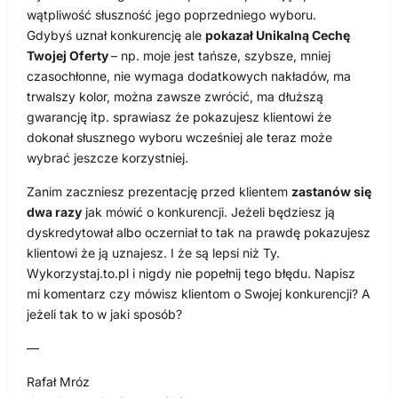
wątpliwość słuszność jego poprzedniego wyboru.
Gdybyś uznał konkurencję ale
pokazał Unikalną Cechę
Twojej Oferty
– np. moje jest tańsze, szybsze, mniej
czasochłonne, nie wymaga dodatkowych nakładów, ma
trwalszy kolor, można zawsze zwrócić, ma dłuższą
gwarancję itp. sprawiasz że pokazujesz klientowi że
dokonał słusznego wyboru wcześniej ale teraz może
wybrać jeszcze korzystniej.
Zanim zaczniesz prezentację przed klientem
zastanów się
dwa razy
jak mówić o konkurencji. Jeżeli będziesz ją
dyskredytował albo oczerniał to tak na prawdę pokazujesz
klientowi że ją uznajesz. I że są lepsi niż Ty.
Wykorzystaj.to.pl i nigdy nie popełnij tego błędu. Napisz
mi komentarz czy mówisz klientom o Swojej konkurencji? A
jeżeli tak to w jaki sposób?
—
Rafał Mróz