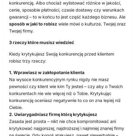
konkurencję. Albo chociaż wylistować różnice w jakości,
cenie, sposobie płatności, czasie dostawy czy warunkach
gwarancji – to w końcu to jest część każdego biznesu. Ale
sposób w jaki to robisz
wiele mówi o kulturze. Twojej oraz
Twojej firmy.
3 rzeczy które musisz wiedzieć
Kiedy krytykujesz Swoją konkurencję przed klientem
robisz trzy rzeczy:
1. Wprawiasz w zakłopotanie klienta
Na wysoce konkurencyjnym rynku nigdy nie masz
pewności czy klient wie kim Ty jesteś – czy aby o Twoich
konkurentach nie wie więcej niż o Tobie. Krytykując
konkurencję oceniasz negatywnie to co on zna lepiej niż
Ciebie.
2. Uwiarygadniasz firmę którą krytykujesz
Zasada jest prosta – nikt nie chce kompromitować ani
krytykować najgorszej, najdroższej i najmniej znanej firmy
na świecie. Gdy kogoś atakujesz, nawet niewerbalnie –