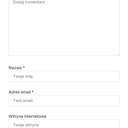
i
s
u
Nazwa
*
Adres email
*
Witryna internetowa