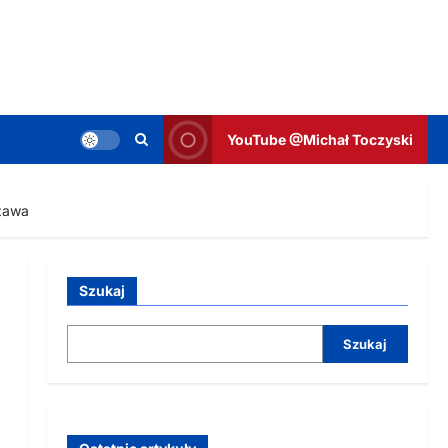
YouTube @Michał Toczyski
szawa
Szukaj
Szukaj