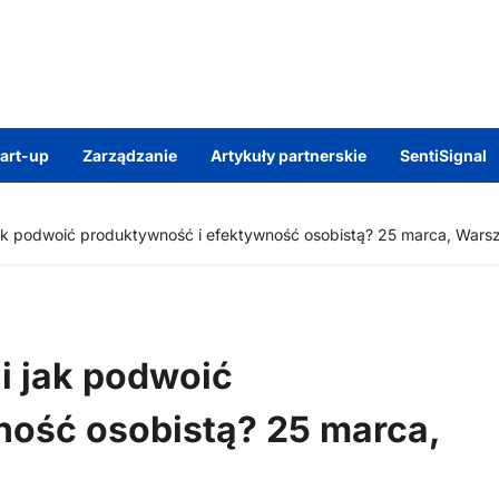
tart-up
Zarządzanie
Artykuły partnerskie
SentiSignal
 jak podwoić produktywność i efektywność osobistą? 25 marca, War
li jak podwoić
ność osobistą? 25 marca,