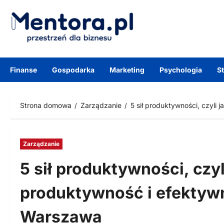
Przejdź
do
treści
Finanse
Gospodarka
Marketing
Psychologia
S
Strona domowa
Zarządzanie
5 sił produktywności, czyli
Zarządzanie
5 sił produktywności, czy
produktywność i efektyw
Warszawa