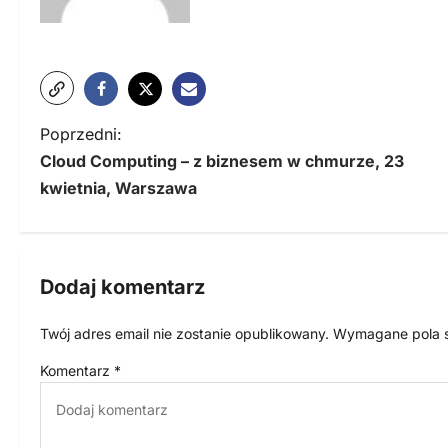
N
Poprzedni:
Cloud Computing – z biznesem w chmurze, 23
a
kwietnia, Warszawa
w
i
g
Dodaj komentarz
a
Twój adres email nie zostanie opublikowany.
Wymagane pola 
c
Komentarz
*
j
a