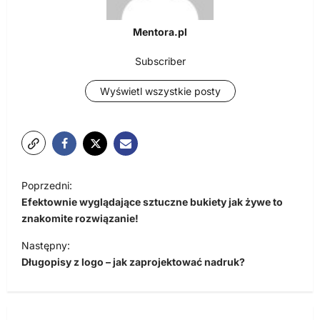
Mentora.pl
Subscriber
Wyświetl wszystkie posty
N
Poprzedni:
a
Efektownie wyglądające sztuczne bukiety jak żywe to
w
znakomite rozwiązanie!
i
Następny:
Długopisy z logo – jak zaprojektować nadruk?
g
a
c