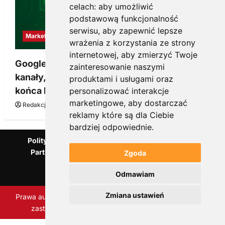
celach:
aby umożliwić
podstawową funkcjonalność
serwisu
,
aby zapewnić lepsze
Marketing
wrażenia z korzystania ze strony
internetowej
,
aby zmierzyć Twoje
Google Ads, SEO i analityka – jak połączyć
zainteresowanie naszymi
kanały, żeby reklama pracowała dłużej niż do
produktami i usługami oraz
końca budżetu
personalizować interakcje
marketingowe
,
aby dostarczać
Redakcja KnowMore.pl
20 marca, 2026
0
reklamy które są dla Ciebie
bardziej odpowiednie
.
Polityka Prywatności
Podcast
Kanał YouTube
Partnerzy Mentora.pl
Słownik marketingowy
Zgoda
Blog o przedsiębiorczości
Odmawiam
Agencja marketingowa Scorise
Zmiana ustawień
Prawa autorskie Scorise Agency Sp. z o.o. Wszelkie prawa
zastrzeżone.
|
ReviewNews
autorstwa AF themes
Zaktualizuj ustawienia ciasteczek