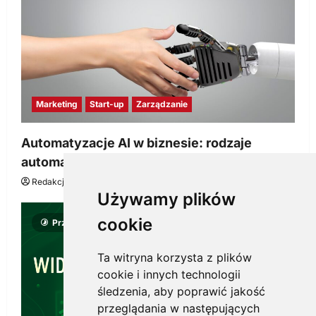
Marketing
Start-up
Zarządzanie
Automatyzacje AI w biznesie: rodzaje
automatyzacji i korzyści dla Twojej firmy
Redakcja KnowMore.pl
22 lipca, 2026
0
Używamy plików
cookie
Przeczytano 8 minut
Ta witryna korzysta z plików
cookie i innych technologii
śledzenia, aby poprawić jakość
przeglądania w następujących