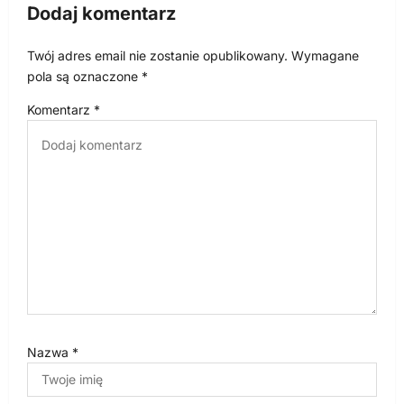
Dodaj komentarz
j
a
Twój adres email nie zostanie opublikowany.
Wymagane
w
pola są oznaczone
*
p
Komentarz
*
i
s
u
Nazwa
*