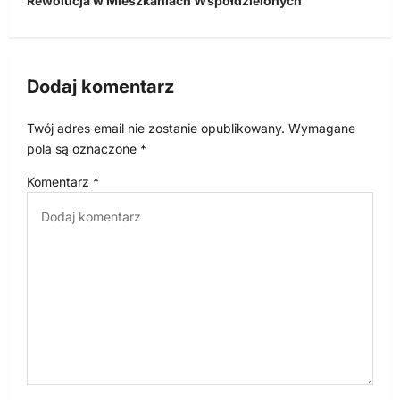
Rewolucja w Mieszkaniach Współdzielonych
g
a
c
Dodaj komentarz
j
a
Twój adres email nie zostanie opublikowany.
Wymagane
w
pola są oznaczone
*
p
Komentarz
*
i
s
u