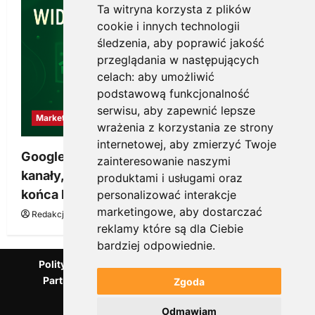
Ta witryna korzysta z plików
cookie i innych technologii
śledzenia, aby poprawić jakość
przeglądania w następujących
celach:
aby umożliwić
podstawową funkcjonalność
serwisu
,
aby zapewnić lepsze
Marketing
wrażenia z korzystania ze strony
internetowej
,
aby zmierzyć Twoje
Google Ads, SEO i analityka – jak połączyć
zainteresowanie naszymi
kanały, żeby reklama pracowała dłużej niż do
produktami i usługami oraz
końca budżetu
personalizować interakcje
marketingowe
,
aby dostarczać
Redakcja KnowMore.pl
20 marca, 2026
0
reklamy które są dla Ciebie
bardziej odpowiednie
.
Polityka Prywatności
Podcast
Kanał YouTube
Partnerzy Mentora.pl
Słownik marketingowy
Zgoda
Blog o przedsiębiorczości
Odmawiam
Agencja marketingowa Scorise