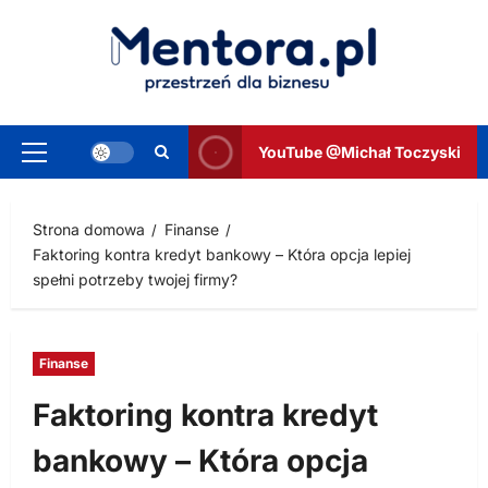
Przejdź
do
treści
YouTube @Michał Toczyski
Menu
główne
Strona domowa
Finanse
Faktoring kontra kredyt bankowy – Która opcja lepiej
spełni potrzeby twojej firmy?
Finanse
Faktoring kontra kredyt
bankowy – Która opcja