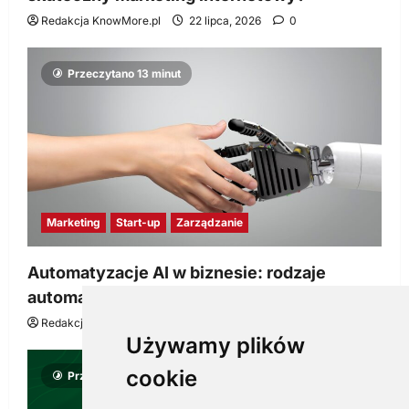
Redakcja KnowMore.pl
22 lipca, 2026
0
Przeczytano 13 minut
Marketing
Start-up
Zarządzanie
Automatyzacje AI w biznesie: rodzaje
automatyzacji i korzyści dla Twojej firmy
Redakcja KnowMore.pl
22 lipca, 2026
0
Używamy plików
cookie
Przeczytano 8 minut