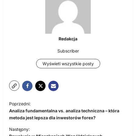
Redakcja
Subscriber
Wyświetl wszystkie posty
N
Poprzedni:
a
Analiza fundamentalna vs. analiza techniczna – która
w
metoda jest lepsza dla inwestorów forex?
i
Następny: