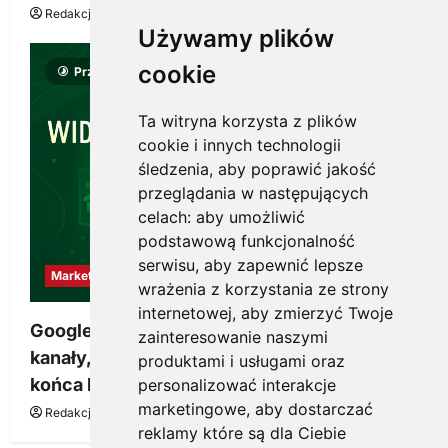
Redakcja KnowMore.pl
22 lipca, 2026
0
Używamy plików
cookie
Przeczytano 8 minut
Ta witryna korzysta z plików
cookie i innych technologii
śledzenia, aby poprawić jakość
przeglądania w następujących
celach:
aby umożliwić
podstawową funkcjonalność
serwisu
,
aby zapewnić lepsze
Marketing
wrażenia z korzystania ze strony
internetowej
,
aby zmierzyć Twoje
Google Ads, SEO i analityka – jak połączyć
zainteresowanie naszymi
kanały, żeby reklama pracowała dłużej niż do
produktami i usługami oraz
końca budżetu
personalizować interakcje
marketingowe
,
aby dostarczać
Redakcja KnowMore.pl
20 marca, 2026
0
reklamy które są dla Ciebie