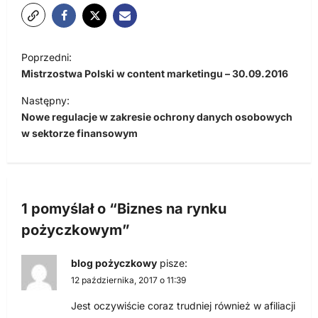
N
Poprzedni:
a
Mistrzostwa Polski w content marketingu – 30.09.2016
w
Następny:
i
Nowe regulacje w zakresie ochrony danych osobowych
w sektorze finansowym
g
a
c
j
1 pomyślał o “
Biznes na rynku
a
pożyczkowym
”
w
blog pożyczkowy
pisze:
p
12 października, 2017 o 11:39
i
Jest oczywiście coraz trudniej również w afiliacji
s