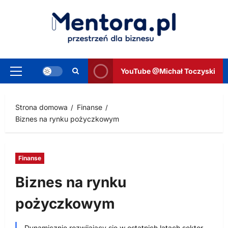
Przejdź
do
treści
YouTube @Michał Toczyski
Menu
główne
Strona domowa
Finanse
Biznes na rynku pożyczkowym
Finanse
Biznes na rynku
pożyczkowym
Dynamicznie rozwijający się w ostatnich latach sektor