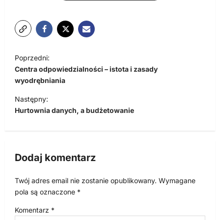
N
Poprzedni:
a
Centra odpowiedzialności – istota i zasady
w
wyodrębniania
i
Następny:
Hurtownia danych, a budżetowanie
g
a
c
Dodaj komentarz
j
a
Twój adres email nie zostanie opublikowany.
Wymagane
w
pola są oznaczone
*
p
Komentarz
*
i