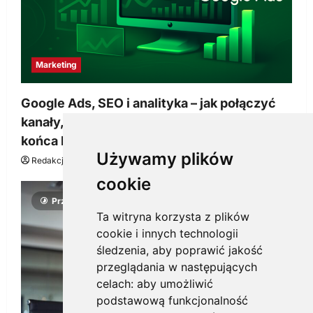
Marketing
Google Ads, SEO i analityka – jak połączyć
kanały, żeby reklama pracowała dłużej niż do
końca budżetu
Używamy plików
Redakcja KnowMore.pl
20 marca, 2026
0
cookie
Przeczytano 4 minut
Ta witryna korzysta z plików
cookie i innych technologii
śledzenia, aby poprawić jakość
przeglądania w następujących
celach:
aby umożliwić
podstawową funkcjonalność