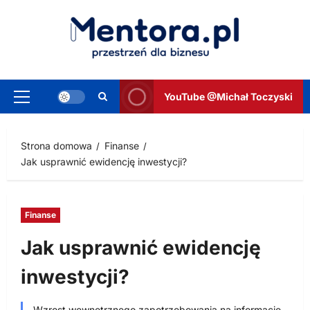
Przejdź
do
treści
YouTube @Michał Toczyski
Menu
główne
Strona domowa
Finanse
Jak usprawnić ewidencję inwestycji?
Finanse
Jak usprawnić ewidencję
inwestycji?
Wzrost wewnętrznego zapotrzebowania na informacje