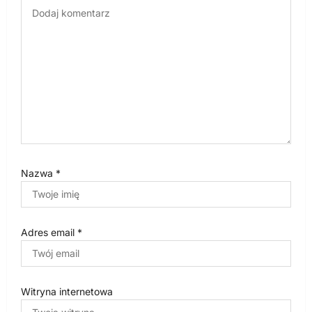
s
u
Nazwa
*
Adres email
*
Witryna internetowa