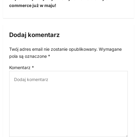
commerce już w maju!
a
c
j
Dodaj komentarz
a
w
Twój adres email nie zostanie opublikowany.
Wymagane
p
pola są oznaczone
*
i
Komentarz
*
s
u