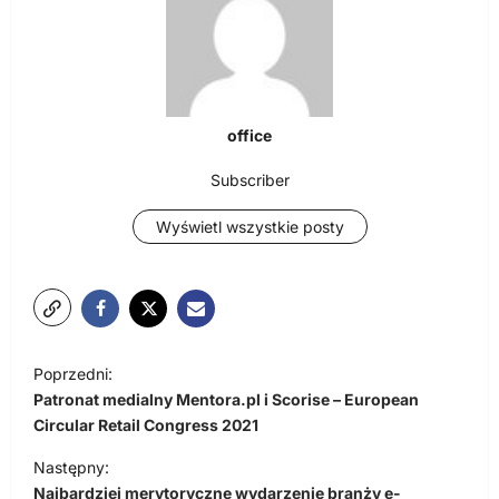
office
Subscriber
Wyświetl wszystkie posty
N
Poprzedni:
a
Patronat medialny Mentora.pl i Scorise – European
w
Circular Retail Congress 2021
i
Następny:
Najbardziej merytoryczne wydarzenie branży e-
g