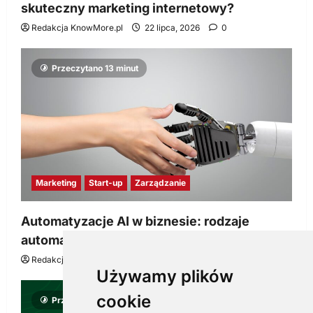
skuteczny marketing internetowy?
Redakcja KnowMore.pl
22 lipca, 2026
0
Przeczytano 13 minut
Marketing
Start-up
Zarządzanie
Automatyzacje AI w biznesie: rodzaje
automatyzacji i korzyści dla Twojej firmy
Redakcja KnowMore.pl
22 lipca, 2026
0
Używamy plików
cookie
Przeczytano 8 minut