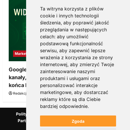
Ta witryna korzysta z plików
cookie i innych technologii
śledzenia, aby poprawić jakość
przeglądania w następujących
celach:
aby umożliwić
podstawową funkcjonalność
serwisu
,
aby zapewnić lepsze
Marketing
wrażenia z korzystania ze strony
internetowej
,
aby zmierzyć Twoje
Google Ads, SEO i analityka – jak połączyć
zainteresowanie naszymi
kanały, żeby reklama pracowała dłużej niż do
produktami i usługami oraz
końca budżetu
personalizować interakcje
marketingowe
,
aby dostarczać
Redakcja KnowMore.pl
20 marca, 2026
0
reklamy które są dla Ciebie
bardziej odpowiednie
.
Polityka Prywatności
Podcast
Kanał YouTube
Partnerzy Mentora.pl
Słownik marketingowy
Zgoda
Blog o przedsiębiorczości