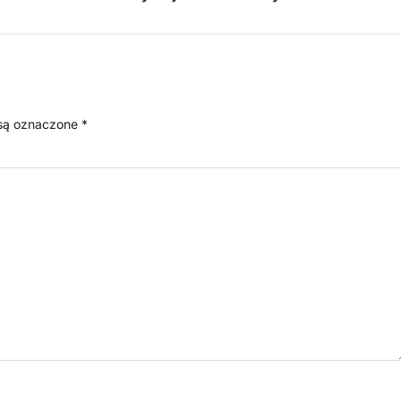
są oznaczone
*