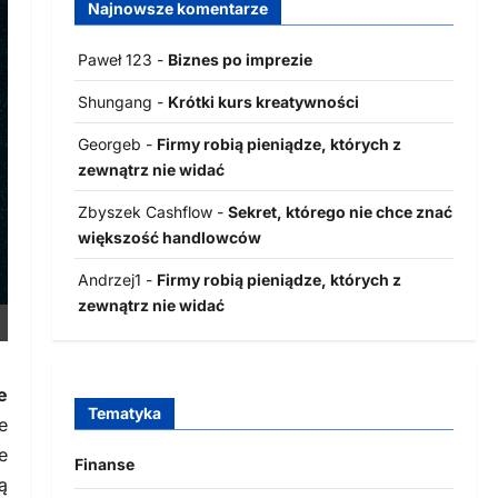
Najnowsze komentarze
Paweł 123
-
Biznes po imprezie
Shungang
-
Krótki kurs kreatywności
Georgeb
-
Firmy robią pieniądze, których z
zewnątrz nie widać
Zbyszek Cashflow
-
Sekret, którego nie chce znać
większość handlowców
Andrzej1
-
Firmy robią pieniądze, których z
zewnątrz nie widać
e
Tematyka
e
e
Finanse
ą