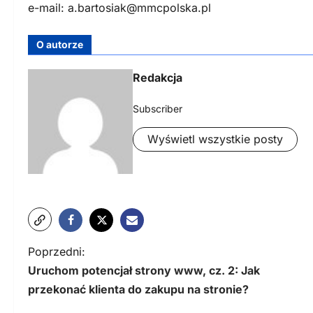
e-mail:
a.bartosiak@mmcpolska.pl
O autorze
Redakcja
Subscriber
Wyświetl wszystkie posty
N
Poprzedni:
Uruchom potencjał strony www, cz. 2: Jak
a
przekonać klienta do zakupu na stronie?
w