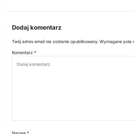
i
g
Dodaj komentarz
a
c
Twój adres email nie zostanie opublikowany.
Wymagane pola 
j
Komentarz
*
a
w
p
i
s
u
Nazwa
*