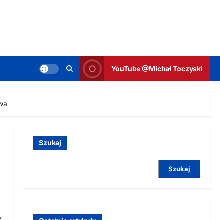
YouTube @Michał Toczyski
awa
Szukaj
Szukaj
,