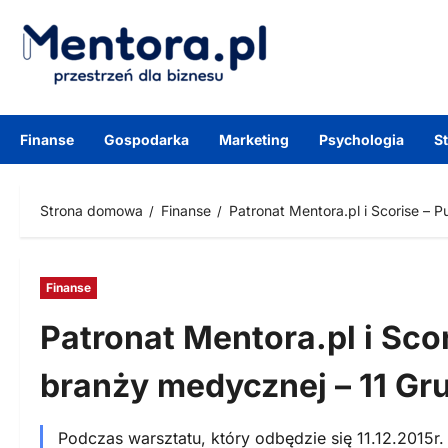
Przejdź
do
treści
Finanse
Gospodarka
Marketing
Psychologia
S
Strona domowa
Finanse
Patronat Mentora.pl i Scorise –
Finanse
Patronat Mentora.pl i Sco
branży medycznej – 11 Gr
Podczas warsztatu, który odbędzie się 11.12.20