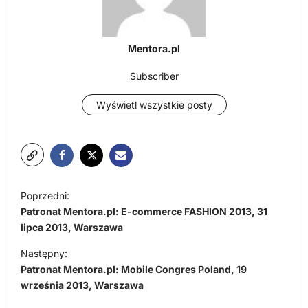
Mentora.pl
Subscriber
Wyświetl wszystkie posty
N
Poprzedni:
a
Patronat Mentora.pl: E-commerce FASHION 2013, 31
w
lipca 2013, Warszawa
i
Następny:
Patronat Mentora.pl: Mobile Congres Poland, 19
g
września 2013, Warszawa
a