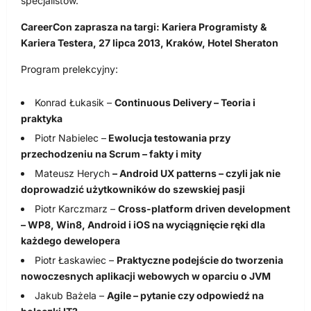
specjalistów.
CareerCon zaprasza na targi:
Kariera Programisty
&
Kariera Testera,
27 lipca 2013,
Kraków,
Hotel Sheraton
Program prelekcyjny:
Konrad Łukasik –
Continuous Delivery – Teoria i
praktyka
Piotr Nabielec –
Ewolucja testowania przy
przechodzeniu na Scrum – fakty i mity
Mateusz Herych
– Android UX patterns – czyli jak nie
doprowadzić użytkowników do szewskiej pasji
Piotr Karczmarz –
Cross-platform driven development
– WP8, Win8, Android i iOS na wyciągnięcie ręki dla
każdego dewelopera
Piotr Łaskawiec –
Praktyczne podejście do tworzenia
nowoczesnych aplikacji webowych w oparciu o JVM
Jakub Bażela –
Agile – pytanie czy odpowiedź na