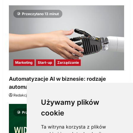
Przeczytano 13 minut
Marketing
Start-up
Zarządzanie
Automatyzacje AI w biznesie: rodzaje
automatyzacji i korzyści dla Twojej firmy
Redakcja KnowMore.pl
22 lipca, 2026
0
Używamy plików
cookie
Przeczytano 8 minut
Ta witryna korzysta z plików