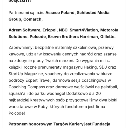
bolączki IT?
Partnerami są m.in.
Asseco Poland, Schibsted Media
Group, Comarch,
Adrem Software, Ericpol, NBC
,
Smart4Viation, Motorola
Solutions, Polcode, Brown Brothers Harriman, Gillette.
Zapewniamy: bezpłatne materiały szkoleniowe, przerwy
kawowe, udział w losowaniu cennych nagród oraz szansę
na zdobycie pracy Twoich marzeń. Do wygrania m.in.:
książki, roczne prenumeraty magazynu Haking, SDJ oraz
StartUp Magazine, vouchery do zrealizowania w biurze
podróży Expert Travel, darmowa sesja coachingowa w
Coaching Compass oraz darmowe wejściówki na paintball,
squash'a i do parku wodnego! Dodatkowo dla 20
najbardziej kreatywnych osób przygotowaliśmy dwa bloki
warsztatowe w Ruby, których fundatorem jest firma
Polcode!
Patronem honorowym Targów Kariery jest Fundacja