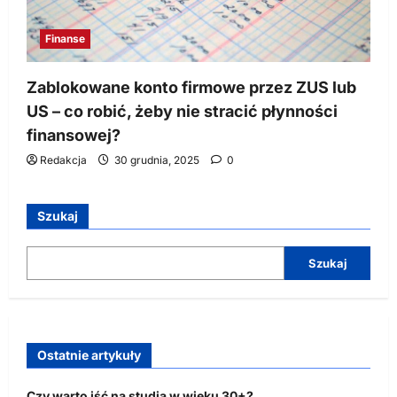
Finanse
Zablokowane konto firmowe przez ZUS lub
US – co robić, żeby nie stracić płynności
finansowej?
Redakcja
30 grudnia, 2025
0
Szukaj
Szukaj
Ostatnie artykuły
Czy warto iść na studia w wieku 30+?