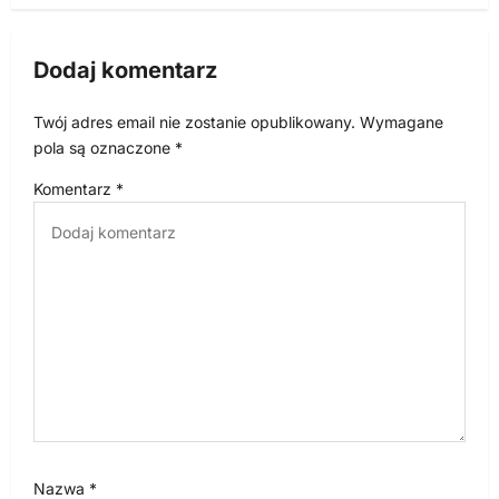
c
j
Dodaj komentarz
a
w
Twój adres email nie zostanie opublikowany.
Wymagane
p
pola są oznaczone
*
i
Komentarz
*
s
u
Nazwa
*