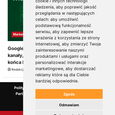
cookie i innych technologii
śledzenia, aby poprawić jakość
przeglądania w następujących
celach:
aby umożliwić
podstawową funkcjonalność
serwisu
,
aby zapewnić lepsze
Marketing
wrażenia z korzystania ze strony
internetowej
,
aby zmierzyć Twoje
Google Ads, SEO i analityka – jak połączyć
zainteresowanie naszymi
kanały, żeby reklama pracowała dłużej niż do
produktami i usługami oraz
końca budżetu
personalizować interakcje
marketingowe
,
aby dostarczać
Redakcja KnowMore.pl
20 marca, 2026
0
reklamy które są dla Ciebie
bardziej odpowiednie
.
Polityka Prywatności
Podcast
Kanał YouTube
Partnerzy Mentora.pl
Słownik marketingowy
Zgoda
Blog o przedsiębiorczości
Odmawiam
Agencja marketingowa Scorise