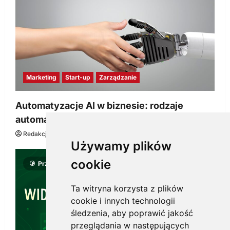
Marketing
Start-up
Zarządzanie
Automatyzacje AI w biznesie: rodzaje
automatyzacji i korzyści dla Twojej firmy
Redakcja KnowMore.pl
22 lipca, 2026
0
Używamy plików
cookie
Przeczytano 8 minut
Ta witryna korzysta z plików
cookie i innych technologii
śledzenia, aby poprawić jakość
przeglądania w następujących