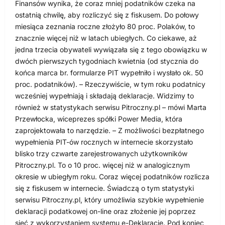
Finansów wynika, że coraz mniej podatników czeka na
ostatnią chwilę, aby rozliczyć się z fiskusem. Do połowy
miesiąca zeznania roczne złożyło 80 proc. Polaków, to
znacznie więcej niż w latach ubiegłych. Co ciekawe, aż
jedna trzecia obywateli wywiązała się z tego obowiązku w
dwóch pierwszych tygodniach kwietnia (od stycznia do
końca marca br. formularze PIT wypełniło i wysłało ok. 50
proc. podatników). – Rzeczywiście, w tym roku podatnicy
wcześniej wypełniają i składają deklaracje. Widzimy to
również w statystykach serwisu Pitroczny.pl – mówi Marta
Przewłocka, wiceprezes spółki Power Media, która
zaprojektowała to narzędzie. – Z możliwości bezpłatnego
wypełnienia PIT-ów rocznych w internecie skorzystało
blisko trzy czwarte zarejestrowanych użytkowników
Pitroczny.pl. To o 10 proc. więcej niż w analogicznym
okresie w ubiegłym roku. Coraz więcej podatników rozlicza
się z fiskusem w internecie. Świadczą o tym statystyki
serwisu Pitroczny.pl, który umożliwia szybkie wypełnienie
deklaracji podatkowej on-line oraz złożenie jej poprzez
sieć z wykorzystaniem systemu e-Deklaracje. Pod koniec