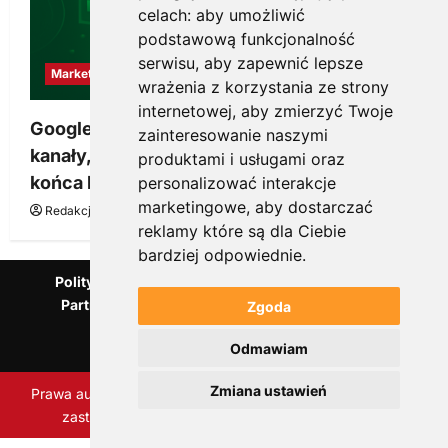
celach:
aby umożliwić
podstawową funkcjonalność
serwisu
,
aby zapewnić lepsze
Marketing
wrażenia z korzystania ze strony
internetowej
,
aby zmierzyć Twoje
Google Ads, SEO i analityka – jak połączyć
zainteresowanie naszymi
kanały, żeby reklama pracowała dłużej niż do
produktami i usługami oraz
końca budżetu
personalizować interakcje
marketingowe
,
aby dostarczać
Redakcja KnowMore.pl
20 marca, 2026
0
reklamy które są dla Ciebie
bardziej odpowiednie
.
Polityka Prywatności
Podcast
Kanał YouTube
Partnerzy Mentora.pl
Słownik marketingowy
Zgoda
Blog o przedsiębiorczości
Odmawiam
Agencja marketingowa Scorise
Zmiana ustawień
Prawa autorskie Scorise Agency Sp. z o.o. Wszelkie prawa
zastrzeżone.
|
ReviewNews
autorstwa AF themes