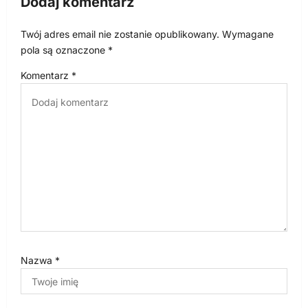
Dodaj komentarz
j
Twój adres email nie zostanie opublikowany.
Wymagane
a
pola są oznaczone
*
w
Komentarz
*
p
i
s
u
Nazwa
*