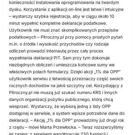
konieczności instalowania oprogramowania na twardym
dysku. Korzystanie z aplikacji on-line jest łatwe i intuicyjne
– wystarczy szybka rejestracja, aby w ciągu około 10
minut wypełnić kompletne deklaracje podatkowe.
Użytkownik nie musi znać skomplikowanych przepisów
podatkowych – Pitroczny.pl przy pomocy prostych pytań
m.in. o źródła i wysokość przychodów czy rodzaje
odliczeń prowadzi internautę przez cały proces
wypełniania deklaracji PIT. Sam przy tym dokonuje
niezbędnych obliczeń i umieszcza końcowe sumy we
właściwych polach formularzy. Dzięki akcji „1% dla OPP”
użytkownik serwisu z łatwością przeznaczy część swoich
rocznych dochodów na jakiś szczytny cel. Korzystający z
Pitroczny.pl nie muszą już szukać numeru KRS i innych
danych organizacji pożytku publicznego, którą chcą
wesprzeć. Wystarczy, że wybiorą jedną z listy OPP
dostępnej w serwisie, a system wpisze potrzebne dane do
deklaracji. – Akcję „1% dla OPP” prowadzimy już drugi rok
z rzędu – mówi Marta Przewłocka. – Teraz rozszerzyliśmy
jej zasięg: z serwisem współpracuje 230 fundacji i