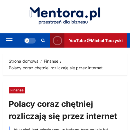
Przejdź
do
treści
YouTube @Michał Toczyski
Menu
główne
Strona domowa
Finanse
Polacy coraz chętniej rozliczają się przez internet
Finanse
Polacy coraz chętniej
rozliczają się przez internet
Kwiecień jest miesiącem, w którym tradycyjnie już