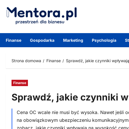
Przejdź
do
treści
Finanse
Gospodarka
Marketing
Psychologia
S
Strona domowa
Finanse
Sprawdź, jakie czynniki wpływa
Finanse
Sprawdź, jakie czynniki
Cena OC wcale nie musi być wysoka. Nawet jeśli od 
na obowiązkowym ubezpieczeniu komunikacyjnym, ud
zobacz, jakie czynniki wpływają na wysokość ceny 