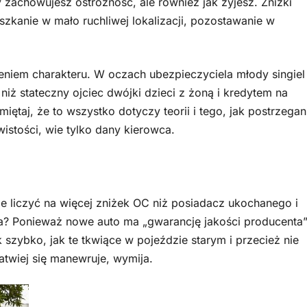
zy zachowujesz ostrożność, ale również jak żyjesz. Zniżki
zkanie w mało ruchliwej lokalizacji, pozostawanie w
niem charakteru. W oczach ubezpieczyciela młody singiel
niż stateczny ojciec dwójki dzieci z żoną i kredytem na
ętaj, że to wszystko dotyczy teorii i tego, jak postrzegan
wistości, wie tylko dany kierowca.
 liczyć na więcej zniżek OC niż posiadacz ukochanego i
ka? Ponieważ nowe auto ma „gwarancję jakości producenta”
 szybko, jak te tkwiące w pojeździe starym i przecież nie
wiej się manewruje, wymija.