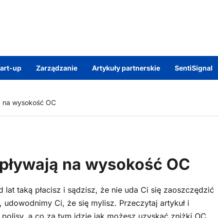
tart-up
Zarządzanie
Artykuły partnerskie
SentiSignal
ją na wysokość OC
 wpływają na wysokość OC
lat taką płacisz i sądzisz, że nie uda Ci się zaoszczędzić
owodnimy Ci, że się mylisz. Przeczytaj artykuł i
polisy, a co za tym idzie jak możesz uzyskać zniżki OC.