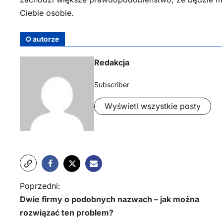
Ciebie osobie.
O autorze
Redakcja
Subscriber
Wyświetl wszystkie posty
N
Poprzedni:
Dwie firmy o podobnych nazwach – jak można
a
rozwiązać ten problem?