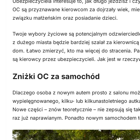
Ubezpieczyciela interesuje to, jak długo jeździsz i c
OC są przyznawane kierowcom za dojrzały wiek, mies
związku małżeńskim oraz posiadanie dzieci.
Twoje wybory życiowe są potencjalnym odzwierciedle
z dużego miasta będzie bardziej szalał za kierownicą 
dom. Łatwo zmierzyć, kto ma więcej do stracenia. Pami
są kierowcy przez ubezpieczycieli. Jak jest w rzeczy
Zniżki OC za samochód
Dlaczego osoba z nowym autem prosto z salonu może
wypielęgnowanego, kilku- lub kilkunastoletniego aut
Nowe części – znów teoretycznie – nie zepsują się tak
raz już naprawianym. Ponadto nowym samochodem łat