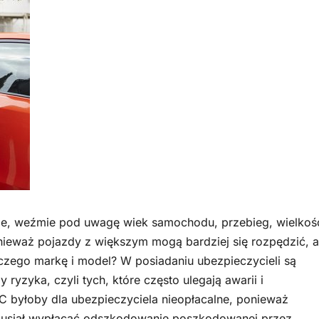
c je, weźmie pod uwagę wiek samochodu, przebieg, wielkoś
Ponieważ pojazdy z większym mogą bardziej się rozpędzić, a
czego markę i model? W posiadaniu ubezpieczycieli są
ryzyka, czyli tych, które często ulegają awarii i
 byłoby dla ubezpieczyciela nieopłacalne, ponieważ
musiał wypłacać odszkodowanie poszkodowanej przez