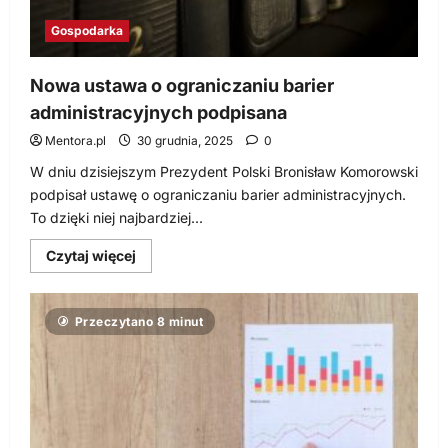
Gospodarka
Nowa ustawa o ograniczaniu barier
administracyjnych podpisana
Mentora.pl
30 grudnia, 2025
0
W dniu dzisiejszym Prezydent Polski Bronisław Komorowski
podpisał ustawę o ograniczaniu barier administracyjnych.
To dzięki niej najbardziej...
Dowiedz
Czytaj więcej
się
więcej
o
Nowa
Przeczytano 8 minut
ustawa
o
ograniczaniu
barier
administracyjnych
podpisana