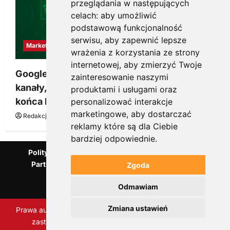
przeglądania w następujących
celach:
aby umożliwić
podstawową funkcjonalność
serwisu
,
aby zapewnić lepsze
Marketing
wrażenia z korzystania ze strony
internetowej
,
aby zmierzyć Twoje
Google Ads, SEO i analityka – jak połączyć
zainteresowanie naszymi
kanały, żeby reklama pracowała dłużej niż do
produktami i usługami oraz
końca budżetu
personalizować interakcje
marketingowe
,
aby dostarczać
Redakcja KnowMore.pl
20 marca, 2026
0
reklamy które są dla Ciebie
bardziej odpowiednie
.
Polityka Prywatności
Podcast
Kanał YouTube
Partnerzy Mentora.pl
Słownik marketingowy
Zgoda
Blog o przedsiębiorczości
Odmawiam
Agencja marketingowa Scorise
Zmiana ustawień
Prawa autorskie Scorise Agency Sp. z o.o. Wszelkie prawa
zastrzeżone.
|
ReviewNews
autorstwa AF themes