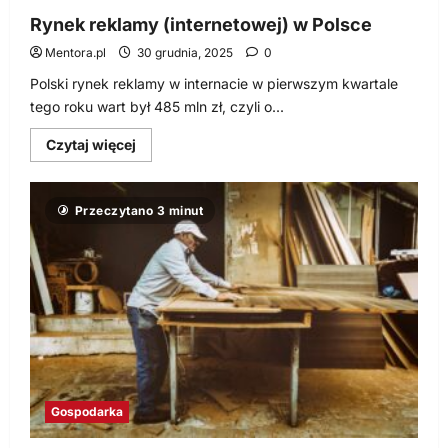
Rynek reklamy (internetowej) w Polsce
Mentora.pl
30 grudnia, 2025
0
Polski rynek reklamy w internacie w pierwszym kwartale
tego roku wart był 485 mln zł, czyli o...
Dowiedz
Czytaj więcej
się
więcej
o
Rynek
Przeczytano 3 minut
reklamy
(internetowej)
w
Polsce
Gospodarka