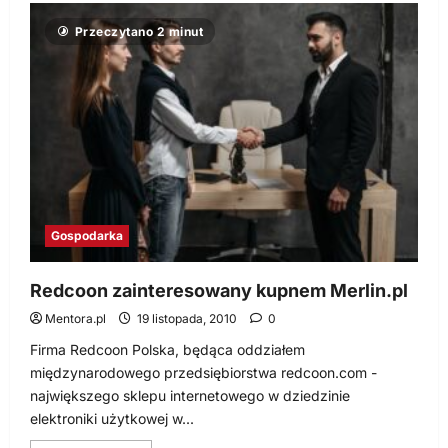
o
Ranking
Przeczytano 2 minut
polskich
i
zagranicznych
marketów
drogeryjnych
Gospodarka
Redcoon zainteresowany kupnem Merlin.pl
Mentora.pl
19 listopada, 2010
0
Firma Redcoon Polska, będąca oddziałem
międzynarodowego przedsiębiorstwa redcoon.com -
największego sklepu internetowego w dziedzinie
elektroniki użytkowej w...