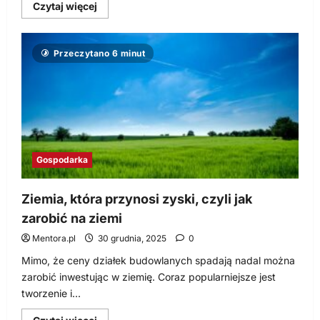
Dowiedz
Czytaj więcej
się
więcej
o
Redcoon
Przeczytano 6 minut
zainteresowany
kupnem
Merlin.pl
Gospodarka
Ziemia, która przynosi zyski, czyli jak
zarobić na ziemi
Mentora.pl
30 grudnia, 2025
0
Mimo, że ceny działek budowlanych spadają nadal można
zarobić inwestując w ziemię. Coraz popularniejsze jest
tworzenie i...
Dowiedz