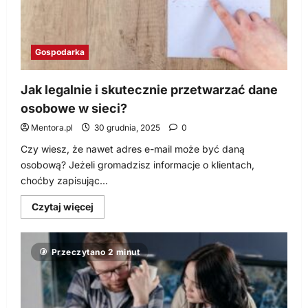
Gospodarka
Jak legalnie i skutecznie przetwarzać dane
osobowe w sieci?
Mentora.pl
30 grudnia, 2025
0
Czy wiesz, że nawet adres e-mail może być daną
osobową? Jeżeli gromadzisz informacje o klientach,
choćby zapisując...
Dowiedz
Czytaj więcej
się
więcej
o
Jak
Przeczytano 2 minut
legalnie
i
skutecznie
przetwarzać
dane
osobowe