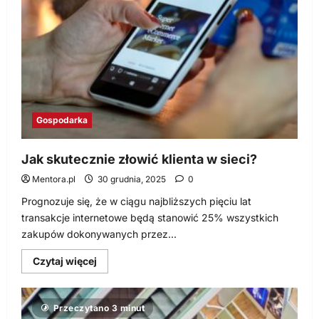
Polak
–
25
miliardów
zadłużenia
Gospodarka
Jak skutecznie złowić klienta w sieci?
Mentora.pl
30 grudnia, 2025
0
Prognozuje się, że w ciągu najbliższych pięciu lat
transakcje internetowe będą stanowić 25% wszystkich
zakupów dokonywanych przez...
Dowiedz
Czytaj więcej
się
więcej
o
Jak
Przeczytano 3 minut
skutecznie