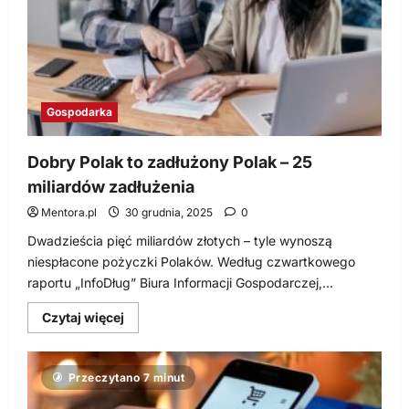
w
sieci?
Gospodarka
Dobry Polak to zadłużony Polak – 25
miliardów zadłużenia
Mentora.pl
30 grudnia, 2025
0
Dwadzieścia pięć miliardów złotych – tyle wynoszą
niespłacone pożyczki Polaków. Według czwartkowego
raportu „InfoDług” Biura Informacji Gospodarczej,...
Dowiedz
Czytaj więcej
się
więcej
o
Dobry
Przeczytano 7 minut
Polak
to
zadłużony