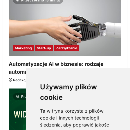
Przeczytano 13 minut
Marketing
Start-up
Zarządzanie
Automatyzacje AI w biznesie: rodzaje
automatyzacji i korzyści dla Twojej firmy
Redakcja KnowMore.pl
22 lipca, 2026
0
Używamy plików
cookie
Przeczytano 8 minut
Ta witryna korzysta z plików
cookie i innych technologii
śledzenia, aby poprawić jakość