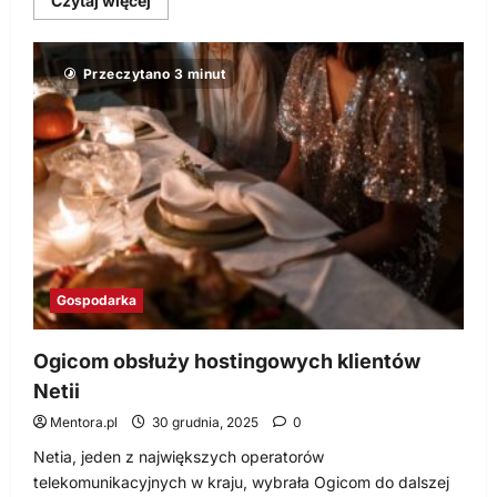
Czytaj więcej
się
więcej
o
Ziemia,
Przeczytano 3 minut
która
przynosi
zyski,
czyli
jak
zarobić
na
ziemi
Gospodarka
Ogicom obsłuży hostingowych klientów
Netii
Mentora.pl
30 grudnia, 2025
0
Netia, jeden z największych operatorów
telekomunikacyjnych w kraju, wybrała Ogicom do dalszej