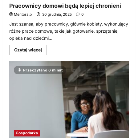
Pracownicy domowi będą lepiej chronieni
Mentora.pl
30 grudnia, 2025
0
Jest szansa, aby pracownicy, głównie kobiety, wykonujący
różne prace domowe, takie jak gotowanie, sprzątanie,
opieka nad dziećmi,...
Dowiedz
Czytaj więcej
się
więcej
o
Pracownicy
Przeczytano 6 minut
domowi
będą
lepiej
chronieni
Gospodarka