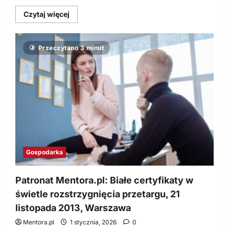
Dowiedz
Czytaj więcej
się
więcej
o
Patronat
Przeczytano 3 minut
Mentora.pl:
Obrót
zielonymi
certyfikatami
z
perspektywy
przedsiębiorstw
energochłonnych,
23
października
2013,
Wrocław
Gospodarka
Patronat Mentora.pl: Białe certyfikaty w
świetle rozstrzygnięcia przetargu, 21
listopada 2013, Warszawa
Mentora.pl
1 stycznia, 2026
0