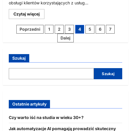
obsługi klientów korzystających z usług...
Dowiedz
Czytaj więcej
się
więcej
o
Stronicowanie
Poprzedni
1
2
3
4
5
6
7
Ogicom
obsłuży
wpisów
Dalej
hostingowych
klientów
Netii
Szukaj
Szukaj
Ostatnie artykuły
Czy warto iść na studia w wieku 30+?
Jak automatyzacje AI pomagają prowadzić skuteczny