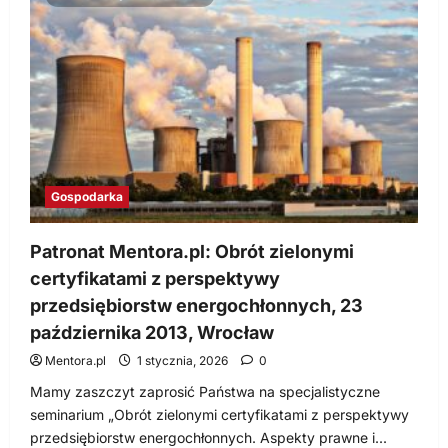
Służebność
przesyłu
i
korytarze
przesyłowe,
25.10.2013
Katowice,
15.11.2013
Poznań
Gospodarka
Patronat Mentora.pl: Obrót zielonymi
certyfikatami z perspektywy
przedsiębiorstw energochłonnych, 23
października 2013, Wrocław
Mentora.pl
1 stycznia, 2026
0
Mamy zaszczyt zaprosić Państwa na specjalistyczne
seminarium „Obrót zielonymi certyfikatami z perspektywy
przedsiębiorstw energochłonnych. Aspekty prawne i...