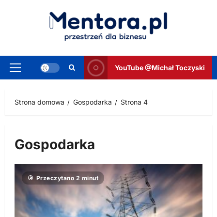
Przejdź
do
treści
YouTube @Michał Toczyski
Menu
główne
Strona domowa
Gospodarka
Strona 4
Gospodarka
Przeczytano 2 minut