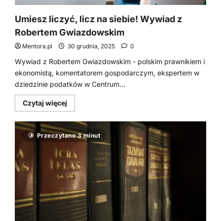
Umiesz liczyć, licz na siebie! Wywiad z
Robertem Gwiazdowskim
Mentora.pl
30 grudnia, 2025
0
Wywiad z Robertem Gwiazdowskim - polskim prawnikiem i
ekonomistą, komentatorem gospodarczym, ekspertem w
dziedzinie podatków w Centrum...
Dowiedz
Czytaj więcej
się
więcej
o
Umiesz
Przeczytano 3 minut
liczyć,
licz
na
siebie!
Wywiad
z
Robertem
Gwiazdowskim