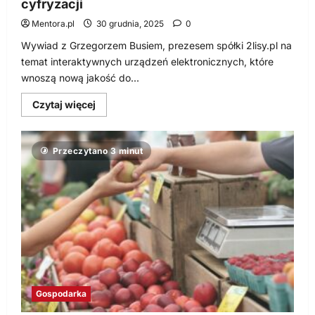
cyfryzacji
Mentora.pl
30 grudnia, 2025
0
Wywiad z Grzegorzem Busiem, prezesem spółki 2lisy.pl na
temat interaktywnych urządzeń elektronicznych, które
wnoszą nową jakość do...
Dowiedz
Czytaj więcej
się
więcej
o
Rynek
Przeczytano 3 minut
edukacyjny
zmierza
w
kierunku
cyfryzacji
Gospodarka