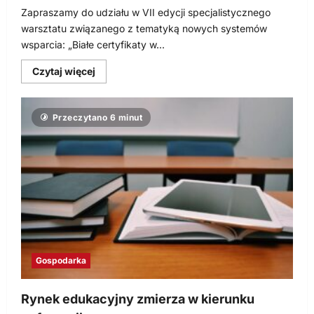
Zapraszamy do udziału w VII edycji specjalistycznego
warsztatu związanego z tematyką nowych systemów
wsparcia: „Białe certyfikaty w...
Dowiedz
Czytaj więcej
się
więcej
o
Patronat
Przeczytano 6 minut
Mentora.pl:
Białe
certyfikaty
w
świetle
rozstrzygnięcia
przetargu,
21
listopada
2013,
Warszawa
Gospodarka
Rynek edukacyjny zmierza w kierunku