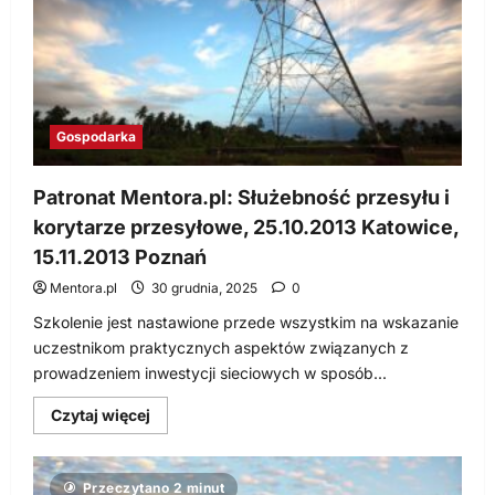
Gospodarka
Patronat Mentora.pl: Służebność przesyłu i
korytarze przesyłowe, 25.10.2013 Katowice,
15.11.2013 Poznań
Mentora.pl
30 grudnia, 2025
0
Szkolenie jest nastawione przede wszystkim na wskazanie
uczestnikom praktycznych aspektów związanych z
prowadzeniem inwestycji sieciowych w sposób...
Dowiedz
Czytaj więcej
się
więcej
o
Patronat
Przeczytano 2 minut
Mentora.pl: