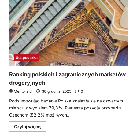
złowić
klienta
w
sieci?
Gospodarka
Ranking polskich i zagranicznych marketów
drogeryjnych
Mentora.pl
30 grudnia, 2025
0
Podsumowując badanie Polska znalazła się na czwartym
miejscu z wynikiem 79,3%. Pierwsza pozycja przypadła
Czechom (82,2% możliwych...
Dowiedz
Czytaj więcej
się
więcej