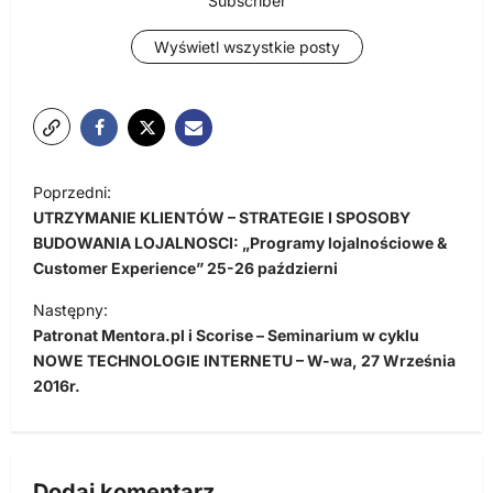
Subscriber
Wyświetl wszystkie posty
N
Poprzedni:
a
UTRZYMANIE KLIENTÓW – STRATEGIE I SPOSOBY
w
BUDOWANIA LOJALNOSCI: „Programy lojalnościowe &
Customer Experience” 25-26 październi
i
Następny:
g
Patronat Mentora.pl i Scorise – Seminarium w cyklu
a
NOWE TECHNOLOGIE INTERNETU – W-wa, 27 Września
c
2016r.
j
a
w
Dodaj komentarz