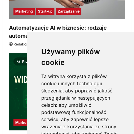
Marketing
Start-up
Zarządzanie
Automatyzacje AI w biznesie: rodzaje
automatyzacji i korzyści dla Twojej firmy
Redakcja KnowMore.pl
22 lipca, 2026
0
Używamy plików
cookie
Przeczytano 8 minut
Ta witryna korzysta z plików
cookie i innych technologii
śledzenia, aby poprawić jakość
przeglądania w następujących
celach:
aby umożliwić
podstawową funkcjonalność
serwisu
,
aby zapewnić lepsze
Marketing
wrażenia z korzystania ze strony
internetowej
,
aby zmierzyć Twoje