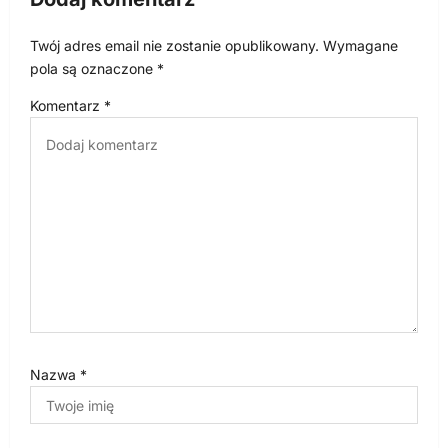
p
Twój adres email nie zostanie opublikowany.
Wymagane
i
pola są oznaczone
*
s
Komentarz
*
u
Nazwa
*