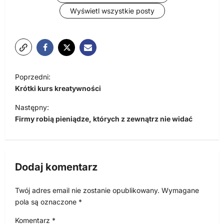
Wyświetl wszystkie posty
N
Poprzedni:
a
Krótki kurs kreatywności
w
Następny:
i
Firmy robią pieniądze, których z zewnątrz nie widać
g
a
c
Dodaj komentarz
j
Twój adres email nie zostanie opublikowany.
Wymagane
a
pola są oznaczone
*
w
Komentarz
*