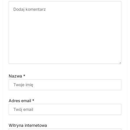
p
i
s
u
Nazwa
*
Adres email
*
Witryna internetowa