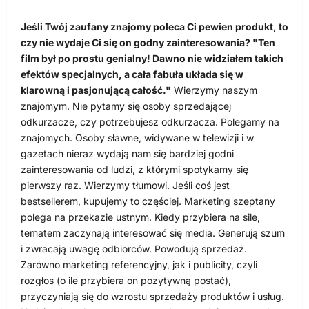
Jeśli Twój zaufany znajomy poleca Ci pewien produkt, to
czy nie wydaje Ci się on godny zainteresowania? "Ten
film był po prostu genialny! Dawno nie widziałem takich
efektów specjalnych, a cała fabuła układa się w
klarowną i pasjonującą całość."
Wierzymy naszym
znajomym. Nie pytamy się osoby sprzedającej
odkurzacze, czy potrzebujesz odkurzacza. Polegamy na
znajomych. Osoby sławne, widywane w telewizji i w
gazetach nieraz wydają nam się bardziej godni
zainteresowania od ludzi, z którymi spotykamy się
pierwszy raz. Wierzymy tłumowi. Jeśli coś jest
bestsellerem, kupujemy to częściej. Marketing szeptany
polega na przekazie ustnym. Kiedy przybiera na sile,
tematem zaczynają interesować się media. Generują szum
i zwracają uwagę odbiorców. Powodują sprzedaż.
Zarówno marketing referencyjny, jak i publicity, czyli
rozgłos (o ile przybiera on pozytywną postać),
przyczyniają się do wzrostu sprzedaży produktów i usług.