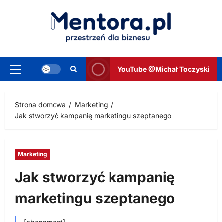
Przejdź
do
treści
YouTube @Michał Toczyski
Menu
główne
Strona domowa
Marketing
Jak stworzyć kampanię marketingu szeptanego
Marketing
Jak stworzyć kampanię
marketingu szeptanego
[abonament]