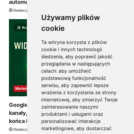
automatyzacji i korzyści dla Twojej firmy
Redakcja KnowMore.pl
22 lipca, 2026
0
Używamy plików
cookie
Przeczytano 8 minut
Ta witryna korzysta z plików
cookie i innych technologii
śledzenia, aby poprawić jakość
przeglądania w następujących
celach:
aby umożliwić
podstawową funkcjonalność
serwisu
,
aby zapewnić lepsze
Marketing
wrażenia z korzystania ze strony
internetowej
,
aby zmierzyć Twoje
Google Ads, SEO i analityka – jak połączyć
zainteresowanie naszymi
kanały, żeby reklama pracowała dłużej niż do
produktami i usługami oraz
końca budżetu
personalizować interakcje
marketingowe
,
aby dostarczać
Redakcja KnowMore.pl
20 marca, 2026
0