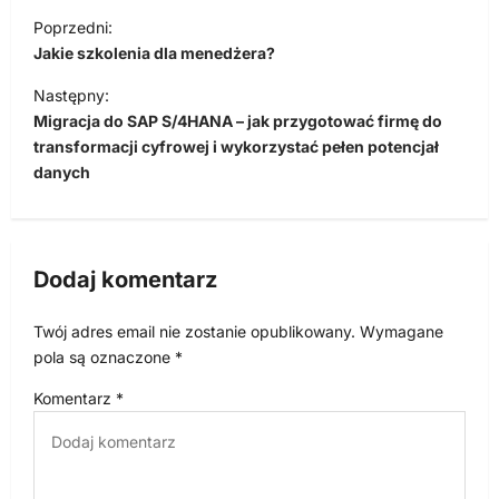
N
Poprzedni:
a
Jakie szkolenia dla menedżera?
w
Następny:
i
Migracja do SAP S/4HANA – jak przygotować firmę do
transformacji cyfrowej i wykorzystać pełen potencjał
g
danych
a
c
j
Dodaj komentarz
a
w
Twój adres email nie zostanie opublikowany.
Wymagane
p
pola są oznaczone
*
i
Komentarz
*
s
u