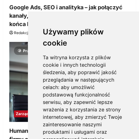
Google Ads, SEO i analityka – jak połączyć
kanały, żeby reklama pracowała dłużej niż do
końca budżetu
Używamy plików
Redakcja KnowMore.pl
20 marca, 2026
0
cookie
Przeczytano 4 minut
Ta witryna korzysta z plików
cookie i innych technologii
śledzenia, aby poprawić jakość
przeglądania w następujących
celach:
aby umożliwić
podstawową funkcjonalność
serwisu
,
aby zapewnić lepsze
wrażenia z korzystania ze strony
Zarządzanie
internetowej
,
aby zmierzyć Twoje
zainteresowanie naszymi
Human to Human (H2H) – jak tworzyć kulturę
produktami i usługami oraz