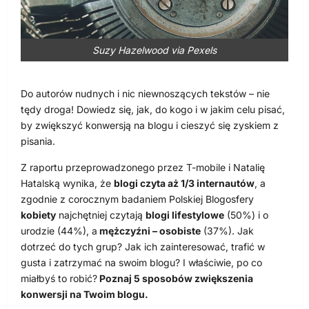
Suzy Hazelwood via Pexels
Do autorów nudnych i nic niewnoszących tekstów – nie
tędy droga! Dowiedz się, jak, do kogo i w jakim celu pisać,
by zwiększyć konwersją na blogu i cieszyć się zyskiem z
pisania.
Z raportu przeprowadzonego przez T-mobile i Natalię
Hatalską wynika, że
blogi czyta aż 1/3 internautów
, a
zgodnie z corocznym badaniem Polskiej Blogosfery
kobiety
najchętniej czytają
blogi lifestylowe
(50%) i o
urodzie (44%), a
mężczyźni – osobiste
(37%). Jak
dotrzeć do tych grup? Jak ich zainteresować, trafić w
gusta i zatrzymać na swoim blogu? I właściwie, po co
miałbyś to robić?
Poznaj 5 sposobów zwiększenia
konwersji na Twoim blogu.