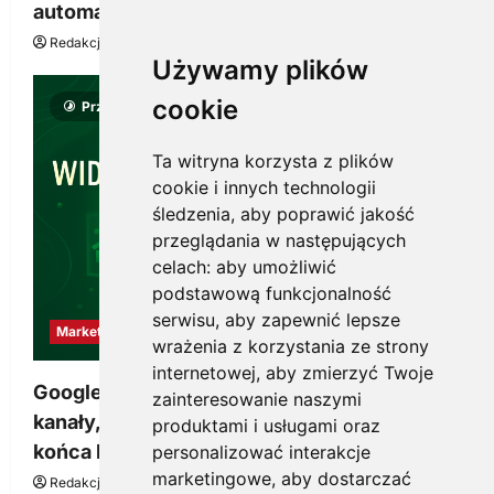
automatyzacji i korzyści dla Twojej firmy
Redakcja KnowMore.pl
22 lipca, 2026
0
Używamy plików
cookie
Przeczytano 8 minut
Ta witryna korzysta z plików
cookie i innych technologii
śledzenia, aby poprawić jakość
przeglądania w następujących
celach:
aby umożliwić
podstawową funkcjonalność
serwisu
,
aby zapewnić lepsze
Marketing
wrażenia z korzystania ze strony
internetowej
,
aby zmierzyć Twoje
Google Ads, SEO i analityka – jak połączyć
zainteresowanie naszymi
kanały, żeby reklama pracowała dłużej niż do
produktami i usługami oraz
końca budżetu
personalizować interakcje
marketingowe
,
aby dostarczać
Redakcja KnowMore.pl
20 marca, 2026
0