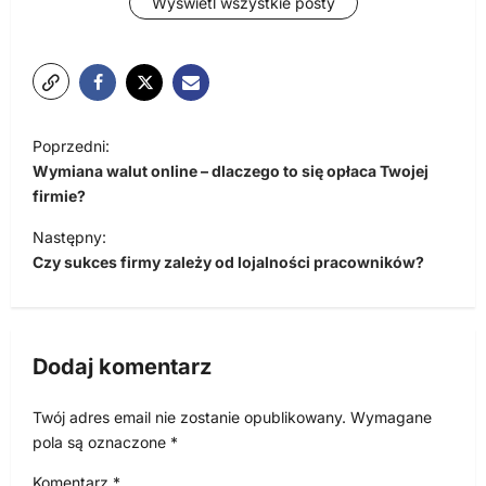
Wyświetl wszystkie posty
N
Poprzedni:
a
Wymiana walut online – dlaczego to się opłaca Twojej
w
firmie?
i
Następny:
Czy sukces firmy zależy od lojalności pracowników?
g
a
c
Dodaj komentarz
j
a
Twój adres email nie zostanie opublikowany.
Wymagane
w
pola są oznaczone
*
p
Komentarz
*