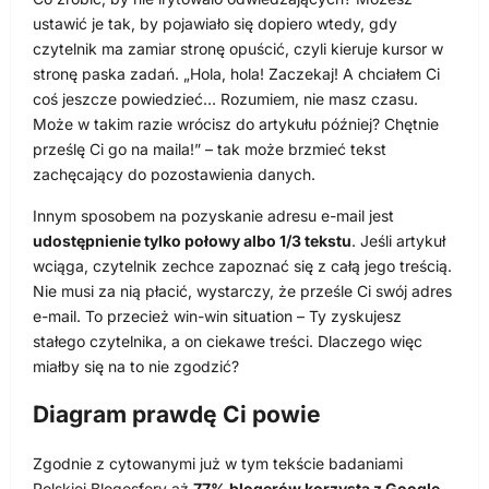
ustawić je tak, by pojawiało się dopiero wtedy, gdy
czytelnik ma zamiar stronę opuścić, czyli kieruje kursor w
stronę paska zadań. „Hola, hola! Zaczekaj! A chciałem Ci
coś jeszcze powiedzieć… Rozumiem, nie masz czasu.
Może w takim razie wrócisz do artykułu później? Chętnie
prześlę Ci go na maila!” – tak może brzmieć tekst
zachęcający do pozostawienia danych.
Innym sposobem na pozyskanie adresu e-mail jest
udostępnienie tylko połowy albo 1/3 tekstu
. Jeśli artykuł
wciąga, czytelnik zechce zapoznać się z całą jego treścią.
Nie musi za nią płacić, wystarczy, że prześle Ci swój adres
e-mail. To przecież win-win situation – Ty zyskujesz
stałego czytelnika, a on ciekawe treści. Dlaczego więc
miałby się na to nie zgodzić?
Diagram prawdę Ci powie
Zgodnie z cytowanymi już w tym tekście badaniami
Polskiej Blogosfery aż
77% blogerów korzysta z Google