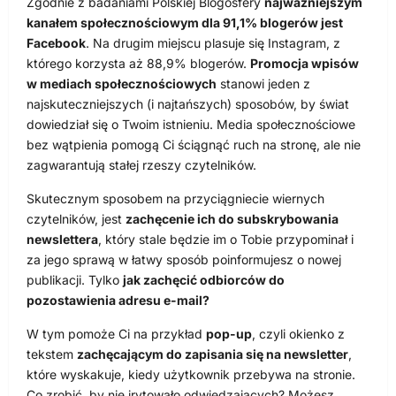
Zgodnie z badaniami Polskiej Blogosfery
najważniejszym
kanałem społecznościowym dla 91,1% blogerów jest
Facebook
. Na drugim miejscu plasuje się Instagram, z
którego korzysta aż 88,9% blogerów.
Promocja wpisów
w mediach społecznościowych
stanowi jeden z
najskuteczniejszych (i najtańszych) sposobów, by świat
dowiedział się o Twoim istnieniu. Media społecznościowe
bez wątpienia pomogą Ci ściągnąć ruch na stronę, ale nie
zagwarantują stałej rzeszy czytelników.
Skutecznym sposobem na przyciągniecie wiernych
czytelników, jest
zachęcenie ich do subskrybowania
newslettera
, który stale będzie im o Tobie przypominał i
za jego sprawą w łatwy sposób poinformujesz o nowej
publikacji. Tylko
jak zachęcić odbiorców do
pozostawienia adresu e-mail?
W tym pomoże Ci na przykład
pop-up
, czyli okienko z
tekstem
zachęcającym do zapisania się na newsletter
,
które wyskakuje, kiedy użytkownik przebywa na stronie.
Co zrobić, by nie irytowało odwiedzających? Możesz