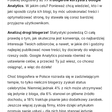
Analytics
. W jakim celu? Ponieważ chcą wiedzieć, kto i w
jaki sposób czyta ich blogi, by móc udoskonalać treści i
optymalizować stronę, by stawała się coraz bardziej
przyjazna użytkownikom.
Analizuj drogi blogerze!
Statystyki powiedzą Ci całą
prawdę o tym, jak skuteczna jest konwersja, co najbardziej
interesuje Twoich odbiorców, a nawet, w jakie dni i godziny
najlepiej publikować nowe treści, by docierały do większej
rzeszy osób. Google Analytics pozwala również na
ustawianie celów, a przecież Ty już wiesz, co chcesz
osiągnąć, a więc do dzieła!
Choć blogosfera w Polsce rozrasta się w zadziwiającym
tempie, to tylko nieliczni blogerzy zyskali status
celebrytów. Niemniej jednak 4% z nich może utrzymywać
się jedynie z bloga, dla 6% stanowi on główne źródło
dochodu, a 18% traktuje pisanie jako dodatkowy zarobek.
Jeszcze więcej zyskują firmy, które dzięki artykułom
promują swoje usługi – dla nich blog stanowi jedynie