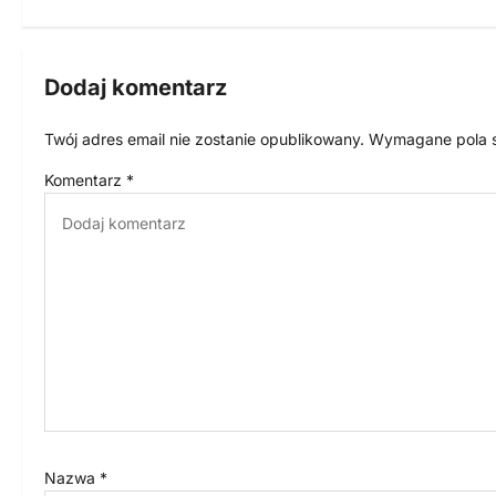
w
i
g
Dodaj komentarz
a
Twój adres email nie zostanie opublikowany.
Wymagane pola 
c
Komentarz
*
j
a
w
p
i
s
u
Nazwa
*