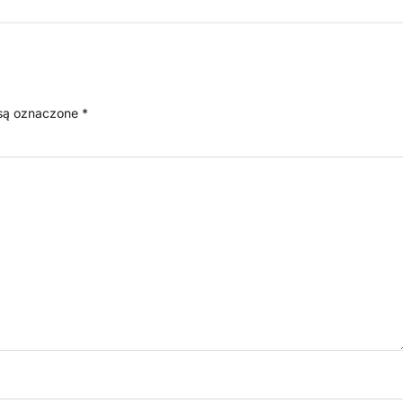
są oznaczone
*