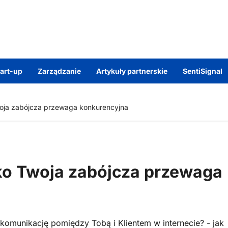
tart-up
Zarządzanie
Artykuły partnerskie
SentiSignal
woja zabójcza przewaga konkurencyjna
ko Twoja zabójcza przewaga
 komunikację pomiędzy Tobą i Klientem w internecie? - jak