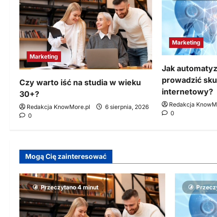
Marketing
Marketing
Jak automatyz
prowadzić sku
Czy warto iść na studia w wieku
internetowy?
30+?
Redakcja KnowMo
Redakcja KnowMore.pl
6 sierpnia, 2026
0
0
Mogą Cię zainteresować
Przeczytano 4 minut
Przecz