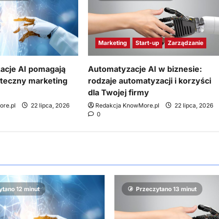
Marketing
Start-up
Zarządzanie
acje AI pomagają
Automatyzacje AI w biznesie:
teczny marketing
rodzaje automatyzacji i korzyści
dla Twojej firmy
re.pl
22 lipca, 2026
Redakcja KnowMore.pl
22 lipca, 2026
0
ytano 12 minut
Przeczytano 13 minut