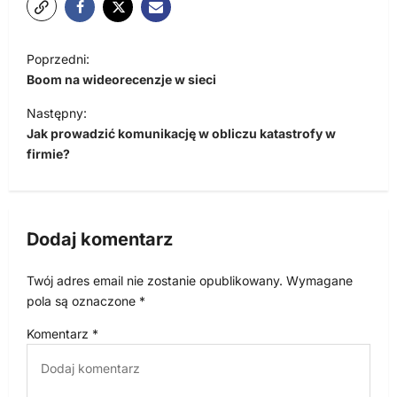
N
Poprzedni:
a
Boom na wideorecenzje w sieci
w
Następny:
i
Jak prowadzić komunikację w obliczu katastrofy w
firmie?
g
a
c
Dodaj komentarz
j
a
Twój adres email nie zostanie opublikowany.
Wymagane
w
pola są oznaczone
*
p
Komentarz
*
i
s