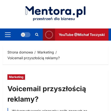
Przejdź
do
treści
YouTube @Michał Toczyski
Menu
główne
Strona domowa
Marketing
Voicemail przyszłością reklamy?
Marketing
Voicemail przyszłością
reklamy?
Wykorzystywanie wizerunku osób znanych ze