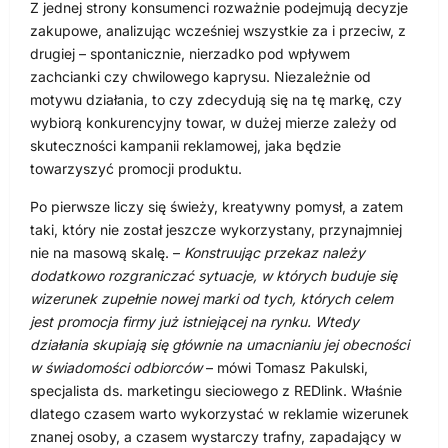
Z jednej strony konsumenci rozważnie podejmują decyzje
zakupowe, analizując wcześniej wszystkie za i przeciw, z
drugiej – spontanicznie, nierzadko pod wpływem
zachcianki czy chwilowego kaprysu. Niezależnie od
motywu działania, to czy zdecydują się na tę markę, czy
wybiorą konkurencyjny towar, w dużej mierze zależy od
skuteczności kampanii reklamowej, jaka będzie
towarzyszyć promocji produktu.
Po pierwsze liczy się świeży, kreatywny pomysł, a zatem
taki, który nie został jeszcze wykorzystany, przynajmniej
nie na masową skalę. –
Konstruując przekaz należy
dodatkowo rozgraniczać sytuacje, w których buduje się
wizerunek zupełnie nowej marki od tych, których celem
jest promocja firmy już istniejącej na rynku. Wtedy
działania skupiają się głównie na umacnianiu jej obecności
w świadomości odbiorców
– mówi Tomasz Pakulski,
specjalista ds. marketingu sieciowego z REDlink. Właśnie
dlatego czasem warto wykorzystać w reklamie wizerunek
znanej osoby, a czasem wystarczy trafny, zapadający w