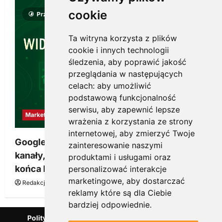
cookie
Przeczytano 8 minut
Ta witryna korzysta z plików
cookie i innych technologii
śledzenia, aby poprawić jakość
przeglądania w następujących
celach:
aby umożliwić
podstawową funkcjonalność
serwisu
,
aby zapewnić lepsze
Marketing
wrażenia z korzystania ze strony
internetowej
,
aby zmierzyć Twoje
Google Ads, SEO i analityka – jak połączyć
zainteresowanie naszymi
kanały, żeby reklama pracowała dłużej niż do
produktami i usługami oraz
końca budżetu
personalizować interakcje
marketingowe
,
aby dostarczać
Redakcja KnowMore.pl
20 marca, 2026
0
reklamy które są dla Ciebie
bardziej odpowiednie
.
Polityka Prywatności
Podcast
Kanał YouTube