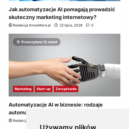
Jak automatyzacje AI pomagają prowadzić
skuteczny marketing internetowy?
Redakcja KnowMore.pl
22 lipca, 2026
0
Przeczytano 13 minut
Marketing
Start-up
Zarządzanie
Automatyzacje AI w biznesie: rodzaje
automatyzacji i korzyści dla Twojej firmy
Redakcja KnowMore.pl
22 lipca, 2026
0
Używamy plików