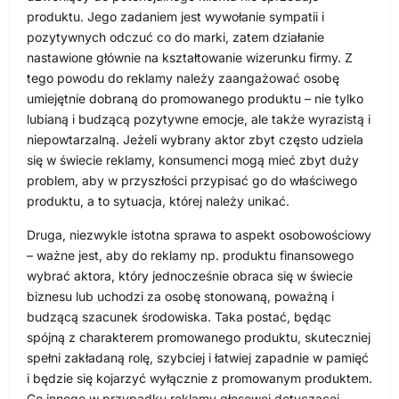
produktu. Jego zadaniem jest wywołanie sympatii i
pozytywnych odczuć co do marki, zatem działanie
nastawione głównie na kształtowanie wizerunku firmy. Z
tego powodu do reklamy należy zaangażować osobę
umiejętnie dobraną do promowanego produktu – nie tylko
lubianą i budzącą pozytywne emocje, ale także wyrazistą i
niepowtarzalną. Jeżeli wybrany aktor zbyt często udziela
się w świecie reklamy, konsumenci mogą mieć zbyt duży
problem, aby w przyszłości przypisać go do właściwego
produktu, a to sytuacja, której należy unikać.
Druga, niezwykle istotna sprawa to aspekt osobowościowy
– ważne jest, aby do reklamy np. produktu finansowego
wybrać aktora, który jednocześnie obraca się w świecie
biznesu lub uchodzi za osobę stonowaną, poważną i
budzącą szacunek środowiska. Taka postać, będąc
spójną z charakterem promowanego produktu, skuteczniej
spełni zakładaną rolę, szybciej i łatwiej zapadnie w pamięć
i będzie się kojarzyć wyłącznie z promowanym produktem.
Co innego w przypadku reklamy głosowej dotyczącej