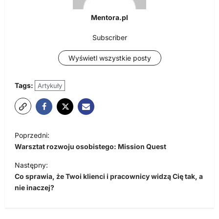
Mentora.pl
Subscriber
Wyświetl wszystkie posty
Tags:
Artykuły
N
Poprzedni:
a
Warsztat rozwoju osobistego: Mission Quest
w
Następny:
i
Co sprawia, że Twoi klienci i pracownicy widzą Cię tak, a
nie inaczej?
g
a