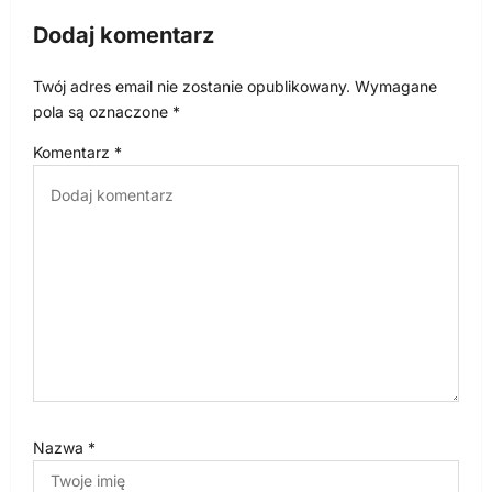
c
Dodaj komentarz
j
a
Twój adres email nie zostanie opublikowany.
Wymagane
w
pola są oznaczone
*
p
Komentarz
*
i
s
u
Nazwa
*