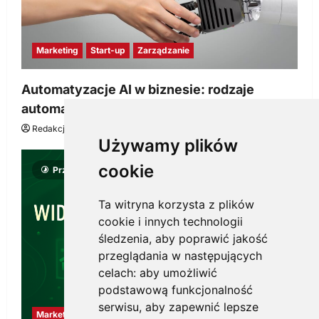
Marketing
Start-up
Zarządzanie
Automatyzacje AI w biznesie: rodzaje
automatyzacji i korzyści dla Twojej firmy
Redakcja KnowMore.pl
22 lipca, 2026
0
Używamy plików
cookie
Przeczytano 8 minut
Ta witryna korzysta z plików
cookie i innych technologii
śledzenia, aby poprawić jakość
przeglądania w następujących
celach:
aby umożliwić
podstawową funkcjonalność
serwisu
,
aby zapewnić lepsze
Marketing