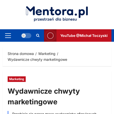
Przejdź
do
treści
YouTube @Michał Toczyski
Menu
główne
Strona domowa
Marketing
Wydawnicze chwyty marketingowe
Marketing
Wydawnicze chwyty
marketingowe
Przebicie się przez masę wydawnictw oferujących