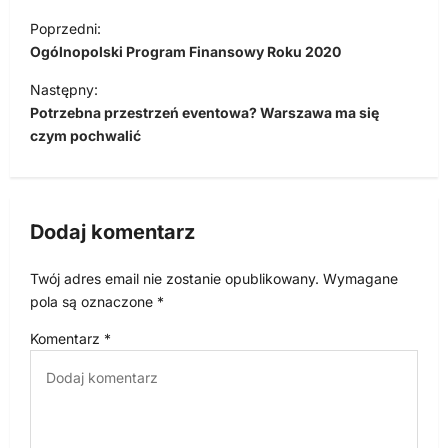
N
Poprzedni:
a
Ogólnopolski Program Finansowy Roku 2020
w
Następny:
i
Potrzebna przestrzeń eventowa? Warszawa ma się
czym pochwalić
g
a
c
Dodaj komentarz
j
a
Twój adres email nie zostanie opublikowany.
Wymagane
w
pola są oznaczone
*
p
Komentarz
*
i
s
u