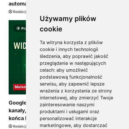
automatyzacji i korzyści dla Twojej firmy
Redakcja KnowMore.pl
22 lipca, 2026
0
Używamy plików
cookie
Przeczytano 8 minut
Ta witryna korzysta z plików
cookie i innych technologii
śledzenia, aby poprawić jakość
przeglądania w następujących
celach:
aby umożliwić
podstawową funkcjonalność
serwisu
,
aby zapewnić lepsze
Marketing
wrażenia z korzystania ze strony
internetowej
,
aby zmierzyć Twoje
Google Ads, SEO i analityka – jak połączyć
zainteresowanie naszymi
kanały, żeby reklama pracowała dłużej niż do
produktami i usługami oraz
końca budżetu
personalizować interakcje
marketingowe
,
aby dostarczać
Redakcja KnowMore.pl
20 marca, 2026
0