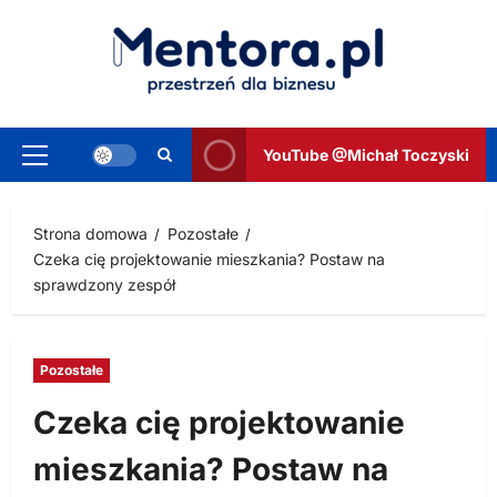
Przejdź
do
treści
YouTube @Michał Toczyski
Menu
główne
Strona domowa
Pozostałe
Czeka cię projektowanie mieszkania? Postaw na
sprawdzony zespół
Pozostałe
Czeka cię projektowanie
mieszkania? Postaw na