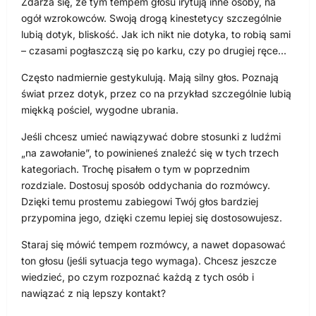
Zdarza się, że tym tempem głosu irytują inne osoby, na
ogół wzrokowców. Swoją drogą kinestetycy szczególnie
lubią dotyk, bliskość. Jak ich nikt nie dotyka, to robią sami
– czasami pogłaszczą się po karku, czy po drugiej ręce…
Często nadmiernie gestykulują. Mają silny głos. Poznają
świat przez dotyk, przez co na przykład szczególnie lubią
miękką pościel, wygodne ubrania.
Jeśli chcesz umieć nawiązywać dobre stosunki z ludźmi
„na zawołanie”, to powinieneś znaleźć się w tych trzech
kategoriach. Trochę pisałem o tym w poprzednim
rozdziale. Dostosuj sposób oddychania do rozmówcy.
Dzięki temu prostemu zabiegowi Twój głos bardziej
przypomina jego, dzięki czemu lepiej się dostosowujesz.
Staraj się mówić tempem rozmówcy, a nawet dopasować
ton głosu (jeśli sytuacja tego wymaga). Chcesz jeszcze
wiedzieć, po czym rozpoznać każdą z tych osób i
nawiązać z nią lepszy kontakt?