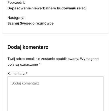
Poprzedni:
a
Dopasowanie niewerbalne w budowaniu relacji
w
Następny:
i
Szanuj Swojego rozmówcę
g
a
c
Dodaj komentarz
j
Twój adres email nie zostanie opublikowany.
Wymagane
a
pola są oznaczone
*
w
Komentarz
*
p
i
s
u