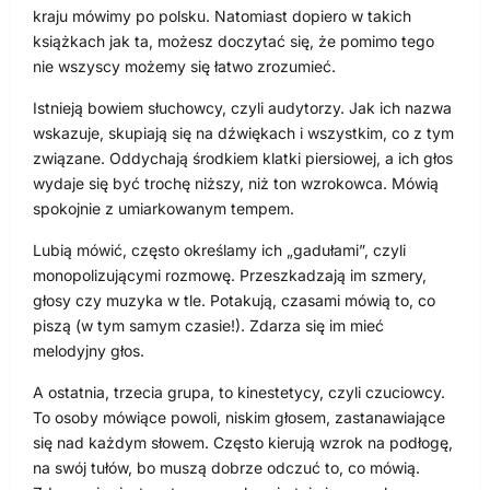
kraju mówimy po polsku. Natomiast dopiero w takich
książkach jak ta, możesz doczytać się, że pomimo tego
nie wszyscy możemy się łatwo zrozumieć.
Istnieją bowiem słuchowcy, czyli audytorzy. Jak ich nazwa
wskazuje, skupiają się na dźwiękach i wszystkim, co z tym
związane. Oddychają środkiem klatki piersiowej, a ich głos
wydaje się być trochę niższy, niż ton wzrokowca. Mówią
spokojnie z umiarkowanym tempem.
Lubią mówić, często określamy ich „gadułami”, czyli
monopolizującymi rozmowę. Przeszkadzają im szmery,
głosy czy muzyka w tle. Potakują, czasami mówią to, co
piszą (w tym samym czasie!). Zdarza się im mieć
melodyjny głos.
A ostatnia, trzecia grupa, to kinestetycy, czyli czuciowcy.
To osoby mówiące powoli, niskim głosem, zastanawiające
się nad każdym słowem. Często kierują wzrok na podłogę,
na swój tułów, bo muszą dobrze odczuć to, co mówią.