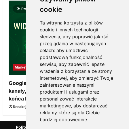
cookie
Przeczytano 8 minut
Ta witryna korzysta z plików
cookie i innych technologii
śledzenia, aby poprawić jakość
przeglądania w następujących
celach:
aby umożliwić
podstawową funkcjonalność
serwisu
,
aby zapewnić lepsze
Marketing
wrażenia z korzystania ze strony
internetowej
,
aby zmierzyć Twoje
Google Ads, SEO i analityka – jak połączyć
zainteresowanie naszymi
kanały, żeby reklama pracowała dłużej niż do
produktami i usługami oraz
końca budżetu
personalizować interakcje
marketingowe
,
aby dostarczać
Redakcja KnowMore.pl
20 marca, 2026
0
reklamy które są dla Ciebie
bardziej odpowiednie
.
Polityka Prywatności
Podcast
Kanał YouTube