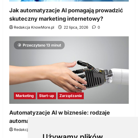
Jak automatyzacje AI pomagają prowadzić
skuteczny marketing internetowy?
Redakcja KnowMore.pl
22 lipca, 2026
0
Przeczytano 13 minut
Marketing
Start-up
Zarządzanie
Automatyzacje AI w biznesie: rodzaje
automatyzacji i korzyści dla Twojej firmy
Redakcja KnowMore.pl
22 lipca, 2026
0
Używamy plików