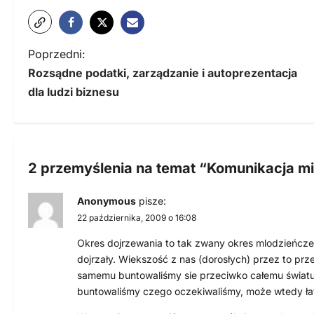
N
Poprzedni:
Rozsądne podatki, zarządzanie i autoprezentacja
a
dla ludzi biznesu
w
i
g
2 przemyślenia na temat “
Komunikacja m
a
Anonymous
pisze:
c
22 października, 2009 o 16:08
j
Okres dojrzewania to tak zwany okres mlodzieńczeg
a
dojrzały. Wiekszość z nas (dorosłych) przez to pr
samemu buntowaliśmy sie przeciwko całemu świat
w
buntowaliśmy czego oczekiwaliśmy, może wtedy ła
p