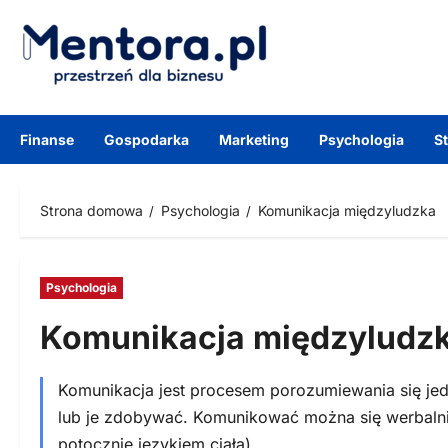
Przejdź
do
treści
Finanse
Gospodarka
Marketing
Psychologia
S
Strona domowa
Psychologia
Komunikacja międzyludzka
Psychologia
Komunikacja międzyludz
Komunikacja jest procesem porozumiewania się jedn
lub je zdobywać. Komunikować można się werbalni
potocznie językiem ciała).