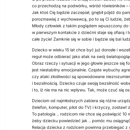
co przechodzą na podwórku, wśród rówieśników – 
Jak ktoś Cię będzie zaczepiał, gnębił pójdź do pa
porozmawiaj z wychowawcą, po to są Ci ludzie, że
Młody człowiek z takim poglądem wpuszczony do s
w pierwszym kontakcie z dziećmi staje się ofiarą i t
całe życie! Zamknie się w sobie i będzie się bal ludz
Dziecko w wieku 15 lat chce być już dorosłe i wsze
reguł może odbierać jako atak na swój światopoglą
Obraz rzeczy i sytuacji w jego głowie jeszcze się fo
jest niestabilny emocjonalnie. Częste wybuchy agres
czy ataki złośliwości są spowodowane niezrozumie
i bezsilnością. Dziecko czuje swoją bezsilność wob
i to, iż nie ma na nic wpływu. Tak, może czuć się o
Dzieciom od najmłodszych zabiera się różne urząd
(telefon, komputer, pilot do TV) i krzyczy, zostaw! 
To patologia .. rodzicom nie chce się poświęcić 10 
żeby dziecku powiedzieć jak .. pomóc mu osiągnąć
Relacja dziecka z rodzicem powinna przebiegać z 