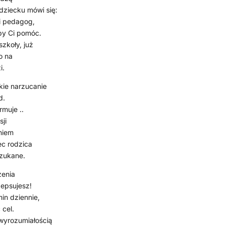
dziecku mówi się:
ni pedagog,
by Ci pomóc.
zkoły, już
o na
i.
lkie narzucanie
d.
rmuje ..
ji
niem
ec rodzica
szukane.
zenia
zepsujesz!
min dziennie,
 cel.
wyrozumiałością