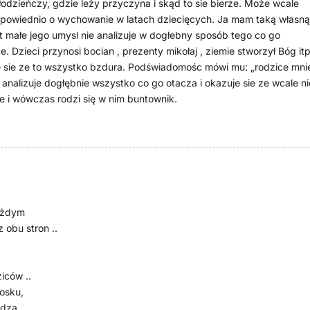
łodzieńczy, gdzie leży przyczyna i skąd to sie bierze. Może wcale
dpowiednio o wychowanie w latach dziecięcych. Ja mam taką własną
t małe jego umysl nie analizuje w dogłebny sposób tego co go
 Dzieci przynosi bocian , prezenty mikołaj , ziemie stworzył Bóg itp
je sie ze to wszystko bzdura. Podświadomośc mówi mu: „rodzice mni
 analizuje dogłębnie wszystko co go otacza i okazuje sie ze wcale ni
ie i wówczas rodzi się w nim buntownik.
każdym
 obu stron ..
iców ..
osku,
edzą