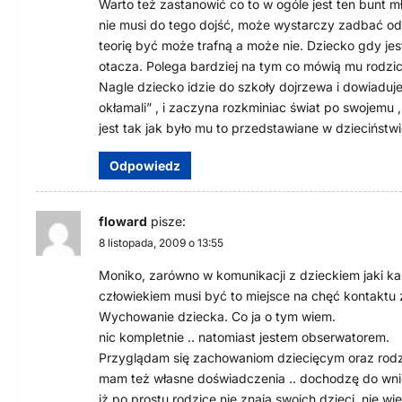
Warto też zastanowić co to w ogóle jest ten bunt m
i
nie musi do tego dojść, może wystarczy zadbać o
teorię być może trafną a może nie. Dziecko gdy jes
s
otacza. Polega bardziej na tym co mówią mu rodzice.
u
Nagle dziecko idzie do szkoły dojrzewa i dowiadu
okłamali” , i zaczyna rozkminiac świat po swojemu ,
jest tak jak było mu to przedstawiane w dzieciństw
Odpowiedz
floward
pisze:
8 listopada, 2009 o 13:55
Moniko, zarówno w komunikacji z dzieckiem jaki 
człowiekiem musi być to miejsce na chęć kontaktu z
Wychowanie dziecka. Co ja o tym wiem.
nic kompletnie .. natomiast jestem obserwatorem.
Przyglądam się zachowaniom dziecięcym oraz rodz
mam też własne doświadczenia .. dochodzę do wni
iż po prostu rodzice nie znają swoich dzieci, nie wi