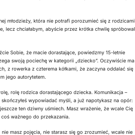
nej młodzieży, która nie potrafi porozumieć się z rodzicami
e, lecz chciałabym, abyście przez krótka chwilę spróbowal
źcie Sobie, że macie dorastające, powiedzmy 15-letnie
zega swoją pociechę w kategorii „dziecko”. Oczywiście ma
ch, z rowerka z czterema kółkami, że zaczyna oddalać się
ym jego autorytetem.
rolę, rolę rodzica dorastającego dziecka. Komunikacja –
e skończyłeś wypowiadać myśli, a już napotykasz na opór:
, jeszcze ten dziwny uśmiech. Masz wrażenie, że wcale Cię
ż coś ważnego do przekazania.
 nie masz pojęcia, nie starasz się go zrozumieć, wcale nie