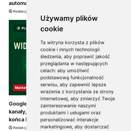
automatyzacji i korzyści dla Twojej firmy
Redakcja KnowMore.pl
22 lipca, 2026
0
Używamy plików
cookie
Przeczytano 8 minut
Ta witryna korzysta z plików
cookie i innych technologii
śledzenia, aby poprawić jakość
przeglądania w następujących
celach:
aby umożliwić
podstawową funkcjonalność
serwisu
,
aby zapewnić lepsze
Marketing
wrażenia z korzystania ze strony
internetowej
,
aby zmierzyć Twoje
Google Ads, SEO i analityka – jak połączyć
zainteresowanie naszymi
kanały, żeby reklama pracowała dłużej niż do
produktami i usługami oraz
końca budżetu
personalizować interakcje
marketingowe
,
aby dostarczać
Redakcja KnowMore.pl
20 marca, 2026
0