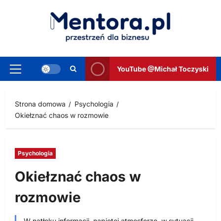
Przejdź
do
treści
YouTube @Michał Toczyski
Menu
główne
Strona domowa
Psychologia
Okiełznać chaos w rozmowie
Psychologia
Okiełznać chaos w
rozmowie
W natłoku informacji, napiętej atmosferze, w sytuacji