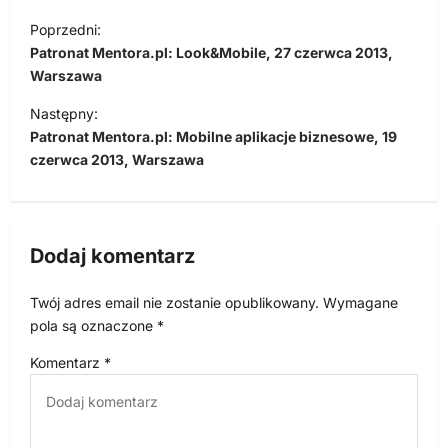
N
Poprzedni:
a
Patronat Mentora.pl: Look&Mobile, 27 czerwca 2013,
w
Warszawa
i
Następny:
Patronat Mentora.pl: Mobilne aplikacje biznesowe, 19
g
czerwca 2013, Warszawa
a
c
j
Dodaj komentarz
a
w
Twój adres email nie zostanie opublikowany.
Wymagane
p
pola są oznaczone
*
i
Komentarz
*
s
u