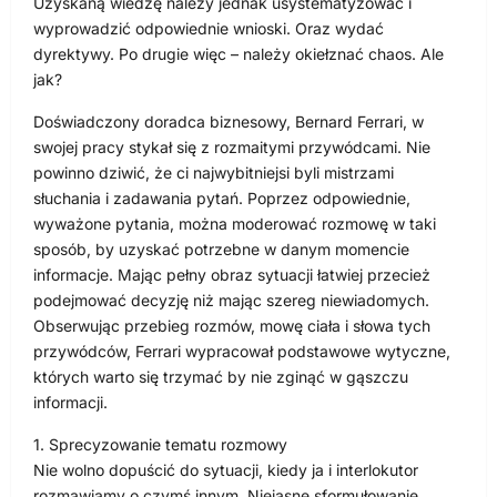
Uzyskaną wiedzę należy jednak usystematyzować i
wyprowadzić odpowiednie wnioski. Oraz wydać
dyrektywy. Po drugie więc – należy okiełznać chaos. Ale
jak?
Doświadczony doradca biznesowy, Bernard Ferrari, w
swojej pracy stykał się z rozmaitymi przywódcami. Nie
powinno dziwić, że ci najwybitniejsi byli mistrzami
słuchania i zadawania pytań. Poprzez odpowiednie,
wyważone pytania, można moderować rozmowę w taki
sposób, by uzyskać potrzebne w danym momencie
informacje. Mając pełny obraz sytuacji łatwiej przecież
podejmować decyzję niż mając szereg niewiadomych.
Obserwując przebieg rozmów, mowę ciała i słowa tych
przywódców, Ferrari wypracował podstawowe wytyczne,
których warto się trzymać by nie zginąć w gąszczu
informacji.
1. Sprecyzowanie tematu rozmowy
Nie wolno dopuścić do sytuacji, kiedy ja i interlokutor
rozmawiamy o czymś innym. Niejasne sformułowanie