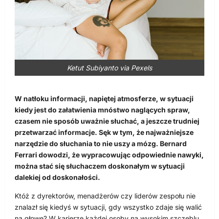
Ketut Subiyanto via Pexels
W natłoku informacji, napiętej atmosferze, w sytuacji
kiedy jest do załatwienia mnóstwo naglących spraw,
czasem nie sposób uważnie słuchać, a jeszcze trudniej
przetwarzać informacje. Sęk w tym, że najważniejsze
narzędzie do słuchania to nie uszy a mózg. Bernard
Ferrari dowodzi, że wypracowując odpowiednie nawyki,
można stać się słuchaczem doskonałym w sytuacji
dalekiej od doskonałości.
Któż z dyrektorów, menadżerów czy liderów zespołu nie
znalazł się kiedyś w sytuacji, gdy wszystko zdaje się walić
na głowę? W karierze każdej osoby na wysokim szczeblu