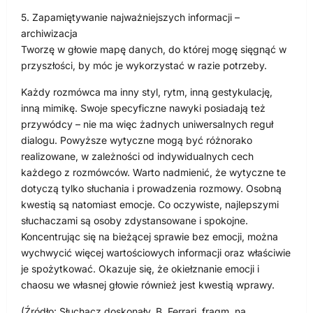
5. Zapamiętywanie najważniejszych informacji –
archiwizacja
Tworzę w głowie mapę danych, do której mogę sięgnąć w
przyszłości, by móc je wykorzystać w razie potrzeby.
Każdy rozmówca ma inny styl, rytm, inną gestykulację,
inną mimikę. Swoje specyficzne nawyki posiadają też
przywódcy – nie ma więc żadnych uniwersalnych reguł
dialogu. Powyższe wytyczne mogą być różnorako
realizowane, w zależności od indywidualnych cech
każdego z rozmówców. Warto nadmienić, że wytyczne te
dotyczą tylko słuchania i prowadzenia rozmowy. Osobną
kwestią są natomiast emocje. Co oczywiste, najlepszymi
słuchaczami są osoby zdystansowane i spokojne.
Koncentrując się na bieżącej sprawie bez emocji, można
wychwycić więcej wartościowych informacji oraz właściwie
je spożytkować. Okazuje się, że okiełznanie emocji i
chaosu we własnej głowie również jest kwestią wprawy.
(Źródło: Słuchacz doskonały, B. Ferrari, fragm. na