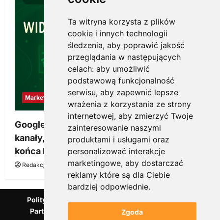
Ta witryna korzysta z plików
cookie i innych technologii
śledzenia, aby poprawić jakość
przeglądania w następujących
celach:
aby umożliwić
podstawową funkcjonalność
serwisu
,
aby zapewnić lepsze
Marketing
wrażenia z korzystania ze strony
internetowej
,
aby zmierzyć Twoje
Google Ads, SEO i analityka – jak połączyć
zainteresowanie naszymi
kanały, żeby reklama pracowała dłużej niż do
produktami i usługami oraz
końca budżetu
personalizować interakcje
marketingowe
,
aby dostarczać
Redakcja KnowMore.pl
20 marca, 2026
0
reklamy które są dla Ciebie
bardziej odpowiednie
.
Polityka Prywatności
Podcast
Kanał YouTube
Partnerzy Mentora.pl
Słownik marketingowy
Zgoda