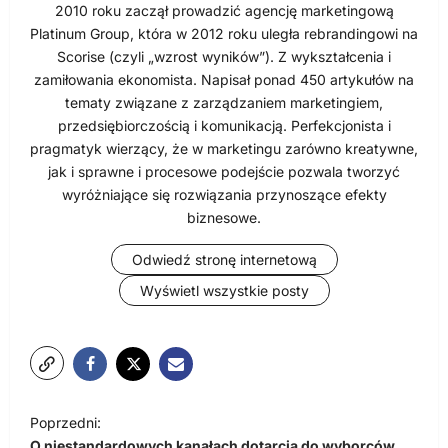
2010 roku zaczął prowadzić agencję marketingową
Platinum Group, która w 2012 roku uległa rebrandingowi na
Scorise (czyli „wzrost wyników”). Z wykształcenia i
zamiłowania ekonomista. Napisał ponad 450 artykułów na
tematy związane z zarządzaniem marketingiem,
przedsiębiorczością i komunikacją. Perfekcjonista i
pragmatyk wierzący, że w marketingu zarówno kreatywne,
jak i sprawne i procesowe podejście pozwala tworzyć
wyróżniające się rozwiązania przynoszące efekty
biznesowe.
Odwiedź stronę internetową
Wyświetl wszystkie posty
N
Poprzedni:
a
O niestandardowych kanałach dotarcia do wyborców