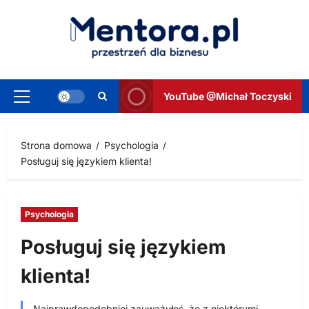
Przejdź
do
treści
YouTube @Michał Toczyski
Menu
główne
Strona domowa
Psychologia
Posługuj się językiem klienta!
Psychologia
Posługuj się językiem
klienta!
Najprawdopodobniej zauważyłeś, że z niektórymi