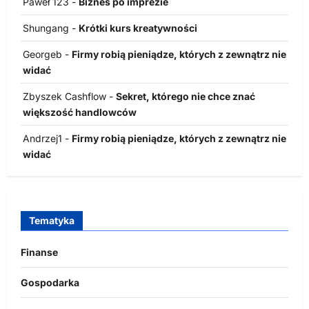
Paweł 123
-
Biznes po imprezie
Shungang
-
Krótki kurs kreatywności
Georgeb
-
Firmy robią pieniądze, których z zewnątrz nie
widać
Zbyszek Cashflow
-
Sekret, którego nie chce znać
większość handlowców
Andrzej1
-
Firmy robią pieniądze, których z zewnątrz nie
widać
Tematyka
Finanse
Gospodarka