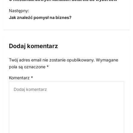
w
Następny:
i
Jak znaleźć pomysł na biznes?
g
a
c
Dodaj komentarz
j
Twój adres email nie zostanie opublikowany.
Wymagane
a
pola są oznaczone
*
w
Komentarz
*
p
i
s
u