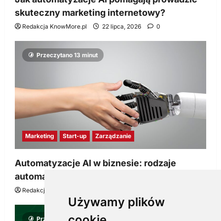
skuteczny marketing internetowy?
Redakcja KnowMore.pl
22 lipca, 2026
0
Przeczytano 13 minut
Marketing
Start-up
Zarządzanie
Automatyzacje AI w biznesie: rodzaje
automatyzacji i korzyści dla Twojej firmy
Redakcja KnowMore.pl
22 lipca, 2026
0
Używamy plików
cookie
Przeczytano 8 minut