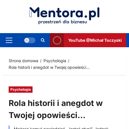
Przejdź
do
treści
YouTube @Michał Toczyski
Menu
główne
Strona domowa
Psychologia
Rola historii i anegdot w Twojej opowieści…
Psychologia
Rola historii i anegdot w
Twojej opowieści…
Możesz komuś powiedzieć „Jesteś głupi”. Jednak