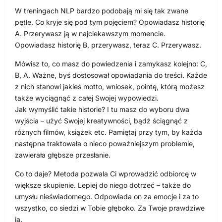
W treningach NLP bardzo podobają mi się tak zwane
pętle. Co kryje się pod tym pojęciem? Opowiadasz historię
A. Przerywasz ją w najciekawszym momencie.
Opowiadasz historię B, przerywasz, teraz C. Przerywasz.
Mówisz to, co masz do powiedzenia i zamykasz kolejno: C,
B, A. Ważne, byś dostosował opowiadania do treści. Każde
z nich stanowi jakieś motto, wniosek, pointę, którą możesz
także wyciągnąć z całej Swojej wypowiedzi.
Jak wymyślić takie historie? I tu masz do wyboru dwa
wyjścia – użyć Swojej kreatywności, bądź ściągnąć z
różnych filmów, książek etc. Pamiętaj przy tym, by każda
następna traktowała o nieco poważniejszym problemie,
zawierała głębsze przesłanie.
Co to daje? Metoda pozwala Ci wprowadzić odbiorcę w
większe skupienie. Lepiej do niego dotrzeć – także do
umysłu nieświadomego. Odpowiada on za emocje i za to
wszystko, co siedzi w Tobie głęboko. Za Twoje prawdziwe
ja.