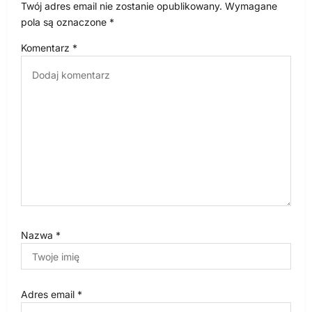
Twój adres email nie zostanie opublikowany.
Wymagane
a
pola są oznaczone
*
w
Komentarz
*
p
i
s
u
Nazwa
*
Adres email
*