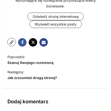
wyróżniające się rozwiązania przynoszące efekty
biznesowe.
Odwiedź stronę internetową
Wyświetl wszystkie posty
N
Poprzedni:
a
Szanuj Swojego rozmówcę
w
Następny:
i
Jak zrozumieć drugą stronę?
g
a
c
Dodaj komentarz
j