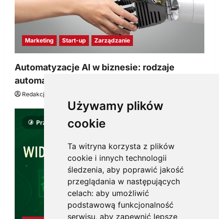
Marketing
Start-up
Zarządzanie
Automatyzacje AI w biznesie: rodzaje
automatyzacji i korzyści dla Twojej firmy
Redakcja KnowMore.pl
22 lipca, 2026
0
Używamy plików
cookie
Przeczytano 8 minut
Ta witryna korzysta z plików
cookie i innych technologii
śledzenia, aby poprawić jakość
przeglądania w następujących
celach:
aby umożliwić
podstawową funkcjonalność
serwisu
,
aby zapewnić lepsze