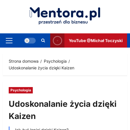
Przejdź
do
treści
YouTube @Michał Toczyski
Menu
główne
Strona domowa
Psychologia
Udoskonalanie życia dzięki Kaizen
Psychologia
Udoskonalanie życia dzięki
Kaizen
Jak żyć lepiej dzięki Kaizen?