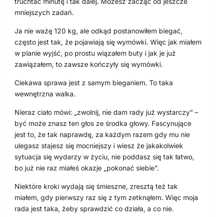
truchtać minutę i tak dalej. Możesz zacząć od jeszcze
mniejszych zadań.
Ja nie ważę 120 kg, ale odkąd postanowiłem biegać,
często jest tak, że pojawiają się wymówki. Więc jak miałem
w planie wyjść, po prostu wiązałem buty i jak je już
zawiązałem, to zawsze kończyły się wymówki.
Ciekawa sprawa jest z samym bieganiem. To taka
wewnętrzna walka.
Nieraz ciało mówi: „zwolnij, nie dam rady już wystarczy” –
być może znasz ten głos ze środka głowy. Fascynujące
jest to, że tak naprawdę, za każdym razem gdy mu nie
ulegasz stajesz się mocniejszy i wiesz że jakakolwiek
sytuacja się wydarzy w życiu, nie poddasz się tak łatwo,
bo już nie raz miałeś okazje „pokonać siebie”.
Niektóre kroki wydają się śmieszne, zresztą też tak
miałem, gdy pierwszy raz się z tym zetknąłem. Więc moja
rada jest taka, żeby sprawdzić co działa, a co nie.