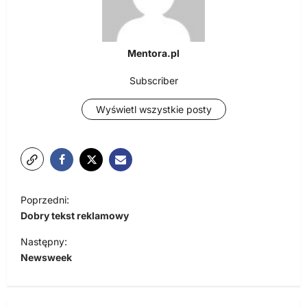
Mentora.pl
Subscriber
Wyświetl wszystkie posty
N
Poprzedni:
a
Dobry tekst reklamowy
w
Następny:
i
Newsweek
g
a