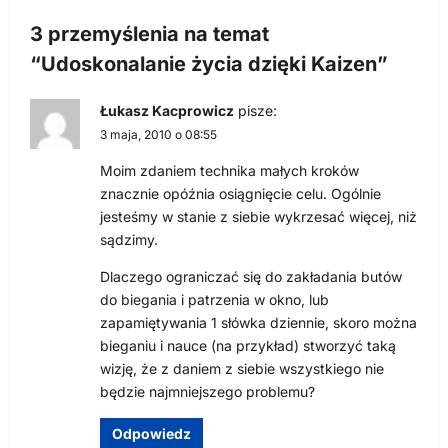
c
3 przemyślenia na temat
j
“
Udoskonalanie życia dzięki Kaizen
”
a
w
Łukasz Kacprowicz
pisze:
3 maja, 2010 o 08:55
p
i
Moim zdaniem technika małych kroków
znacznie opóźnia osiągnięcie celu. Ogólnie
s
jesteśmy w stanie z siebie wykrzesać więcej, niż
u
sądzimy.
Dlaczego ograniczać się do zakładania butów
do biegania i patrzenia w okno, lub
zapamiętywania 1 słówka dziennie, skoro można
bieganiu i nauce (na przykład) stworzyć taką
wizję, że z daniem z siebie wszystkiego nie
będzie najmniejszego problemu?
Odpowiedz