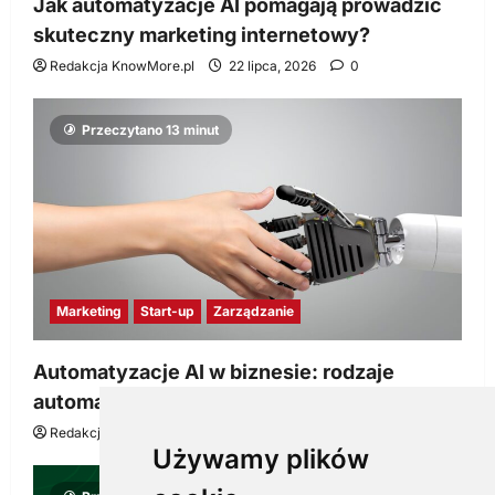
Jak automatyzacje AI pomagają prowadzić
skuteczny marketing internetowy?
Redakcja KnowMore.pl
22 lipca, 2026
0
Przeczytano 13 minut
Marketing
Start-up
Zarządzanie
Automatyzacje AI w biznesie: rodzaje
automatyzacji i korzyści dla Twojej firmy
Redakcja KnowMore.pl
22 lipca, 2026
0
Używamy plików