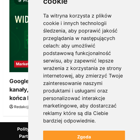
cookie
Przeczytano 8 minut
Ta witryna korzysta z plików
cookie i innych technologii
śledzenia, aby poprawić jakość
przeglądania w następujących
celach:
aby umożliwić
podstawową funkcjonalność
serwisu
,
aby zapewnić lepsze
Marketing
wrażenia z korzystania ze strony
internetowej
,
aby zmierzyć Twoje
Google Ads, SEO i analityka – jak połączyć
zainteresowanie naszymi
kanały, żeby reklama pracowała dłużej niż do
produktami i usługami oraz
końca budżetu
personalizować interakcje
marketingowe
,
aby dostarczać
Redakcja KnowMore.pl
20 marca, 2026
0
reklamy które są dla Ciebie
bardziej odpowiednie
.
Polityka Prywatności
Podcast
Kanał YouTube
Partnerzy Mentora.pl
Słownik marketingowy
Zgoda