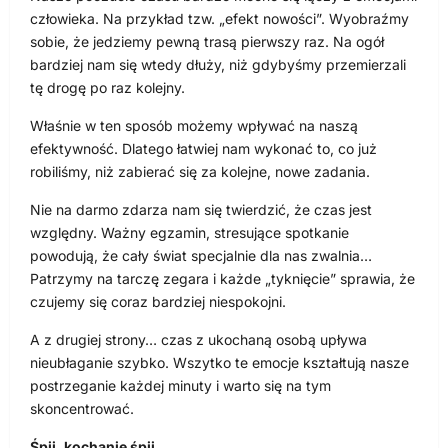
człowieka. Na przykład tzw. „efekt nowości”. Wyobraźmy
sobie, że jedziemy pewną trasą pierwszy raz. Na ogół
bardziej nam się wtedy dłuży, niż gdybyśmy przemierzali
tę drogę po raz kolejny.
Właśnie w ten sposób możemy wpływać na naszą
efektywność. Dlatego łatwiej nam wykonać to, co już
robiliśmy, niż zabierać się za kolejne, nowe zadania.
Nie na darmo zdarza nam się twierdzić, że czas jest
względny. Ważny egzamin, stresujące spotkanie
powodują, że cały świat specjalnie dla nas zwalnia…
Patrzymy na tarczę zegara i każde „tyknięcie” sprawia, że
czujemy się coraz bardziej niespokojni.
A z drugiej strony… czas z ukochaną osobą upływa
nieubłaganie szybko. Wszytko te emocje kształtują nasze
postrzeganie każdej minuty i warto się na tym
skoncentrować.
Śpij, kochanie śpij…