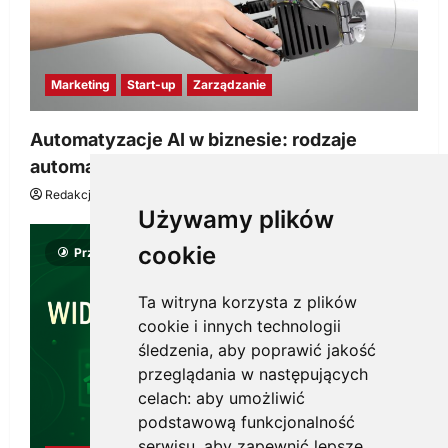
Marketing
Start-up
Zarządzanie
Automatyzacje AI w biznesie: rodzaje
automatyzacji i korzyści dla Twojej firmy
Redakcja KnowMore.pl
22 lipca, 2026
0
Używamy plików
cookie
Przeczytano 8 minut
Ta witryna korzysta z plików
cookie i innych technologii
śledzenia, aby poprawić jakość
przeglądania w następujących
celach:
aby umożliwić
podstawową funkcjonalność
serwisu
,
aby zapewnić lepsze