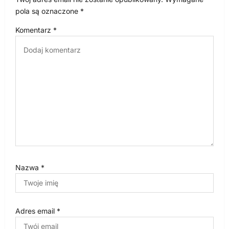
w
pola są oznaczone
*
p
Komentarz
*
i
s
u
Nazwa
*
Adres email
*