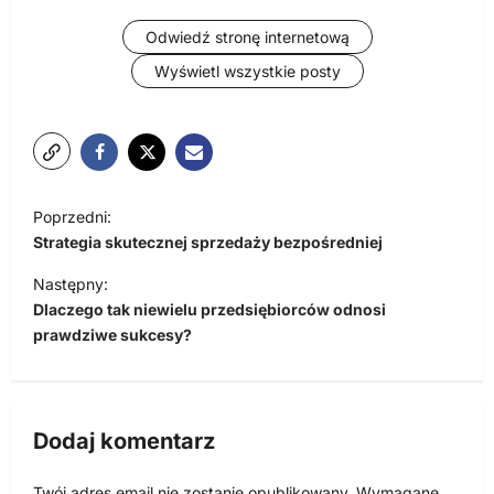
Odwiedź stronę internetową
Wyświetl wszystkie posty
N
Poprzedni:
a
Strategia skutecznej sprzedaży bezpośredniej
w
Następny:
i
Dlaczego tak niewielu przedsiębiorców odnosi
prawdziwe sukcesy?
g
a
c
Dodaj komentarz
j
a
Twój adres email nie zostanie opublikowany.
Wymagane