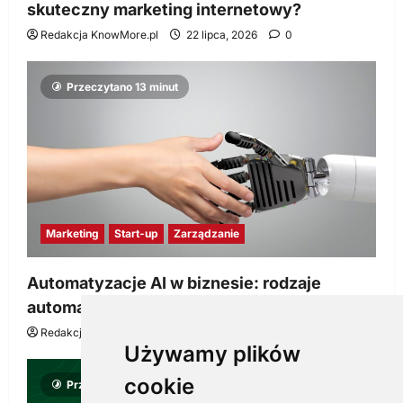
skuteczny marketing internetowy?
Redakcja KnowMore.pl
22 lipca, 2026
0
Przeczytano 13 minut
Marketing
Start-up
Zarządzanie
Automatyzacje AI w biznesie: rodzaje
automatyzacji i korzyści dla Twojej firmy
Redakcja KnowMore.pl
22 lipca, 2026
0
Używamy plików
cookie
Przeczytano 8 minut