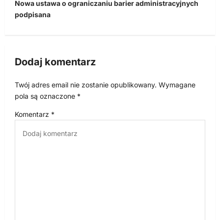
i
Nowa ustawa o ograniczaniu barier administracyjnych
podpisana
g
a
c
Dodaj komentarz
j
a
Twój adres email nie zostanie opublikowany.
Wymagane
w
pola są oznaczone
*
p
Komentarz
*
i
s
u