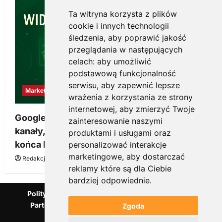
Ta witryna korzysta z plików
cookie i innych technologii
śledzenia, aby poprawić jakość
przeglądania w następujących
celach:
aby umożliwić
podstawową funkcjonalność
serwisu
,
aby zapewnić lepsze
Marketing
wrażenia z korzystania ze strony
internetowej
,
aby zmierzyć Twoje
Google Ads, SEO i analityka – jak połączyć
zainteresowanie naszymi
kanały, żeby reklama pracowała dłużej niż do
produktami i usługami oraz
końca budżetu
personalizować interakcje
marketingowe
,
aby dostarczać
Redakcja KnowMore.pl
20 marca, 2026
0
reklamy które są dla Ciebie
bardziej odpowiednie
.
Polityka Prywatności
Podcast
Kanał YouTube
Partnerzy Mentora.pl
Słownik marketingowy
Zgoda
Blog o przedsiębiorczości