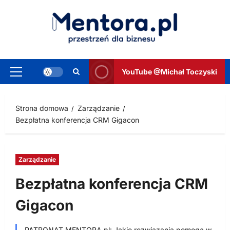
Przejdź
do
treści
YouTube @Michał Toczyski
Menu
główne
Strona domowa
Zarządzanie
Bezpłatna konferencja CRM Gigacon
Zarządzanie
Bezpłatna konferencja CRM
Gigacon
PATRONAT MENTORA.pl: Jakie rozwiązania pomogą w