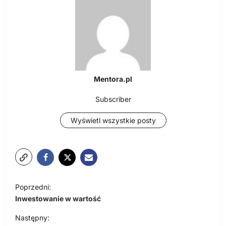
Mentora.pl
Subscriber
Wyświetl wszystkie posty
N
Poprzedni:
a
Inwestowanie w wartość
w
Następny: