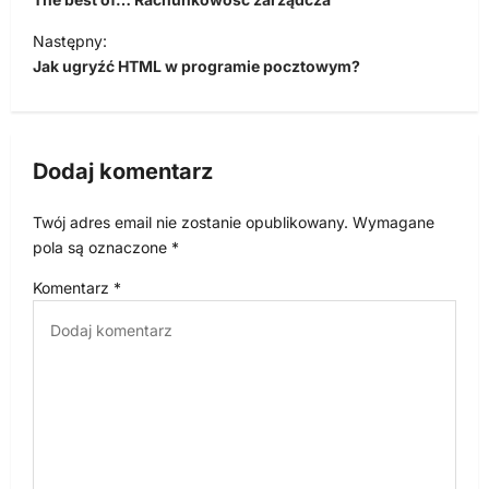
w
Następny:
i
Jak ugryźć HTML w programie pocztowym?
g
a
c
Dodaj komentarz
j
Twój adres email nie zostanie opublikowany.
Wymagane
a
pola są oznaczone
*
w
Komentarz
*
p
i
s
u