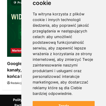
cookie
Przeczytano 8 minut
Ta witryna korzysta z plików
cookie i innych technologii
śledzenia, aby poprawić jakość
przeglądania w następujących
celach:
aby umożliwić
podstawową funkcjonalność
serwisu
,
aby zapewnić lepsze
Marketing
wrażenia z korzystania ze strony
internetowej
,
aby zmierzyć Twoje
Google Ads, SEO i analityka – jak połączyć
zainteresowanie naszymi
kanały, żeby reklama pracowała dłużej niż do
produktami i usługami oraz
końca budżetu
personalizować interakcje
marketingowe
,
aby dostarczać
Redakcja KnowMore.pl
20 marca, 2026
0
reklamy które są dla Ciebie
bardziej odpowiednie
.
Polityka Prywatności
Podcast
Kanał YouTube
Partnerzy Mentora.pl
Słownik marketingowy
Zgoda