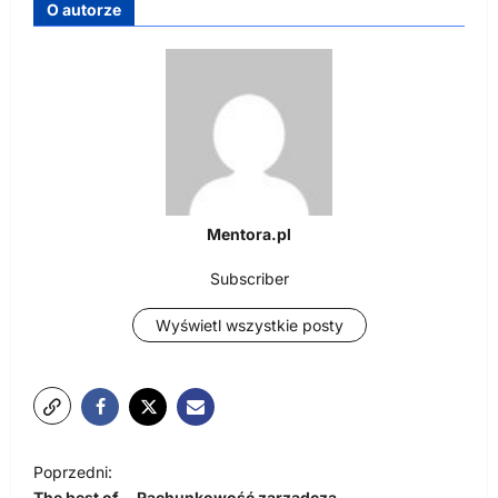
O autorze
Mentora.pl
Subscriber
Wyświetl wszystkie posty
N
Poprzedni:
a
The best of… Rachunkowość zarządcza