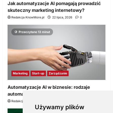
Jak automatyzacje AI pomagają prowadzić
skuteczny marketing internetowy?
Redakcja KnowMore.pl
22 lipca, 2026
0
Przeczytano 13 minut
Marketing
Start-up
Zarządzanie
Automatyzacje AI w biznesie: rodzaje
automatyzacji i korzyści dla Twojej firmy
Redakcja KnowMore.pl
22 lipca, 2026
0
Używamy plików