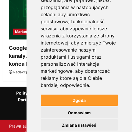
śledzenia, aby poprawić jakość
przeglądania w następujących
celach:
aby umożliwić
podstawową funkcjonalność
serwisu
,
aby zapewnić lepsze
Marketing
wrażenia z korzystania ze strony
internetowej
,
aby zmierzyć Twoje
Google Ads, SEO i analityka – jak połączyć
zainteresowanie naszymi
kanały, żeby reklama pracowała dłużej niż do
produktami i usługami oraz
końca budżetu
personalizować interakcje
marketingowe
,
aby dostarczać
Redakcja KnowMore.pl
20 marca, 2026
0
reklamy które są dla Ciebie
bardziej odpowiednie
.
Polityka Prywatności
Podcast
Kanał YouTube
Partnerzy Mentora.pl
Słownik marketingowy
Zgoda
Blog o przedsiębiorczości
Odmawiam
Agencja marketingowa Scorise
Zmiana ustawień
Prawa autorskie Scorise Agency Sp. z o.o. Wszelkie prawa