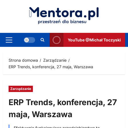
Przejdź
do
treści
YouTube @Michał Toczyski
Menu
główne
Strona domowa
Zarządzanie
ERP Trends, konferencja, 27 maja, Warszawa
Zarządzanie
ERP Trends, konferencja, 27
maja, Warszawa
Efektywnie funkcjonujące przedsiębiorstwo to