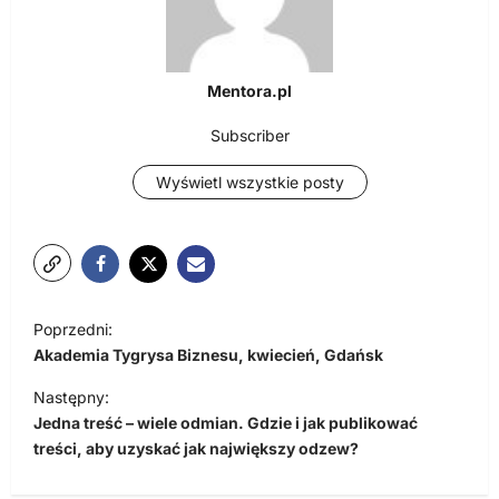
Mentora.pl
Subscriber
Wyświetl wszystkie posty
N
Poprzedni:
a
Akademia Tygrysa Biznesu, kwiecień, Gdańsk
w
Następny:
i
Jedna treść – wiele odmian. Gdzie i jak publikować
treści, aby uzyskać jak największy odzew?
g
a