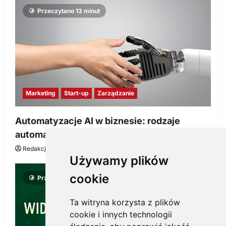
Przeczytano 13 minut
Marketing
Start-up
Zarządzanie
Automatyzacje AI w biznesie: rodzaje
automatyzacji i korzyści dla Twojej firmy
Redakcja KnowMore.pl
22 lipca, 2026
0
Używamy plików
cookie
Przeczytano 8 minut
Ta witryna korzysta z plików
cookie i innych technologii