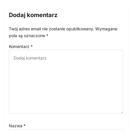
c
Dodaj komentarz
j
a
Twój adres email nie zostanie opublikowany.
Wymagane
w
pola są oznaczone
*
p
Komentarz
*
i
s
u
Nazwa
*