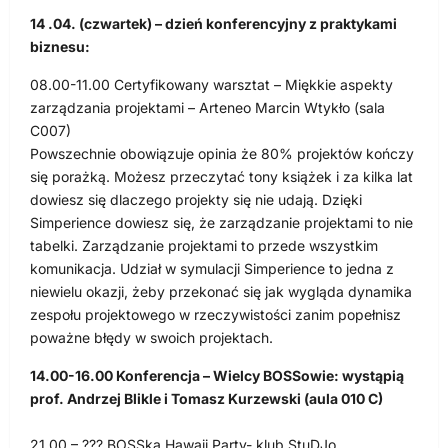
14 .04. (czwartek) – dzień konferencyjny z praktykami
biznesu:
08.00-11.00 Certyfikowany warsztat – Miękkie aspekty
zarządzania projektami – Arteneo Marcin Wtykło (sala
C007)
Powszechnie obowiązuje opinia że 80% projektów kończy
się porażką. Możesz przeczytać tony książek i za kilka lat
dowiesz się dlaczego projekty się nie udają. Dzięki
Simperience dowiesz się, że zarządzanie projektami to nie
tabelki. Zarządzanie projektami to przede wszystkim
komunikacja. Udział w symulacji Simperience to jedna z
niewielu okazji, żeby przekonać się jak wygląda dynamika
zespołu projektowego w rzeczywistości zanim popełnisz
poważne błędy w swoich projektach.
14.00-16.00 Konferencja – Wielcy BOSSowie: wystąpią
prof. Andrzej Blikle i Tomasz Kurzewski (aula 010 C)
21.00 – ??? BOSSka Hawaii Party- klub StuDJo