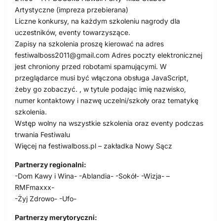
Artystyczne (impreza przebierana)
Liczne konkursy, na każdym szkoleniu nagrody dla
uczestników, eventy towarzyszące.
Zapisy na szkolenia proszę kierować na adres
festiwalboss2011@gmail.com
Adres poczty elektronicznej
jest chroniony przed robotami spamującymi. W
przeglądarce musi być włączona obsługa JavaScript,
żeby go zobaczyć. , w tytule podając imię nazwisko,
numer kontaktowy i nazwę uczelni/szkoły oraz tematykę
szkolenia.
Wstęp wolny na wszystkie szkolenia oraz eventy podczas
trwania Festiwalu
Więcej na festiwalboss.pl – zakładka Nowy Sącz
Partnerzy regionalni:
-Dom Kawy i Wina- -Ablandia- -Sokół- -Wizja- –
RMFmaxxx-
-Żyj Zdrowo- -Ufo-
Partnerzy merytoryczni: