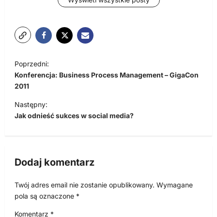
N
Poprzedni:
a
Konferencja: Business Process Management – GigaCon
w
2011
i
Następny:
Jak odnieść sukces w social media?
g
a
c
Dodaj komentarz
j
a
Twój adres email nie zostanie opublikowany.
Wymagane
w
pola są oznaczone
*
p
Komentarz
*