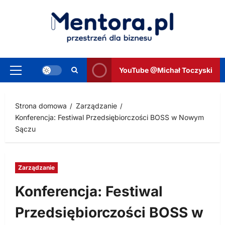
Przejdź
do
treści
YouTube @Michał Toczyski
Menu
główne
Strona domowa
Zarządzanie
Konferencja: Festiwal Przedsiębiorczości BOSS w Nowym
Sączu
Zarządzanie
Konferencja: Festiwal
Przedsiębiorczości BOSS w