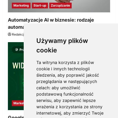
Marketing
Start-up
Zarządzanie
Automatyzacje AI w biznesie: rodzaje
automatyzacji i korzyści dla Twojej firmy
Redakcja KnowMore.pl
22 lipca, 2026
0
Używamy plików
cookie
Przeczytano 8 minut
Ta witryna korzysta z plików
cookie i innych technologii
śledzenia, aby poprawić jakość
przeglądania w następujących
celach:
aby umożliwić
podstawową funkcjonalność
serwisu
,
aby zapewnić lepsze
Marketing
wrażenia z korzystania ze strony
internetowej
,
aby zmierzyć Twoje
Google Ads, SEO i analityka – jak połączyć