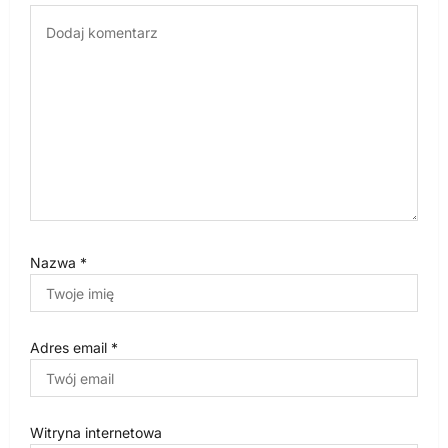
i
s
u
Nazwa
*
Adres email
*
Witryna internetowa