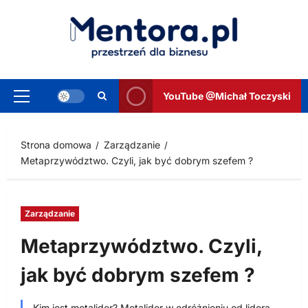
Przejdź
do
treści
YouTube @Michał Toczyski
Menu
główne
Strona domowa
Zarządzanie
Metaprzywództwo. Czyli, jak być dobrym szefem ?
Zarządzanie
Metaprzywództwo. Czyli,
jak być dobrym szefem ?
Kim jest metalider? Metalider w odróżnieniu od lidera