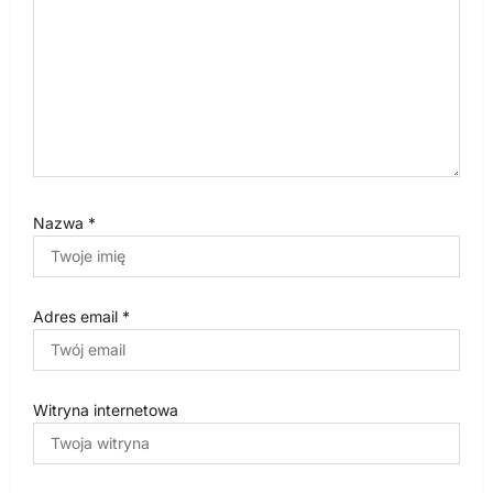
s
u
Nazwa
*
Adres email
*
Witryna internetowa