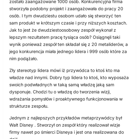
zostało zaangażowane 1000 osób. Konkurencyjna firma
stworzyła podobny projekt i zaangażowała do pracy 20
osób. I tym dwudziestu osobom udało się stworzyć ten
sam produkt w krótszym czasie i przy niższych kosztach.
Jak to jest że dwudziestoosobowy zespół wykonał z
lepszym rezultatem pracę tysiąca osób? Osiągnęli taki
wynik ponieważ zespół ten składał się z 20 metaliderów, a
jego konkurencja miała jednego lidera i 999 osób które za
nim podążało.
Zły stereotyp lidera mówi iż przywódca to ktoś kto ma
władze nad innymi. Dobry typ lidera to ktoś, kto wyposaża
swoich podwładnych w taką samą władzę jaką sam
dysponuje. Chodzi tu o władzę do tworzenia wizji,
wdrażania pomysłów i proaktywnego funkcjonowania w
strukturze zespołu.
Jednym z najlepszych przykładów metaprzywódcy był
Walt Disney . Stworzył on zespół który realizował wizje
firmy nawet po śmierci Disneya i jest ona realizowana do