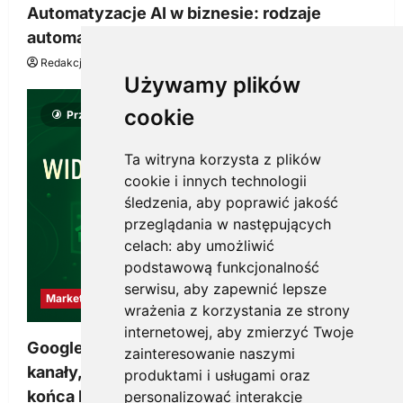
Automatyzacje AI w biznesie: rodzaje
automatyzacji i korzyści dla Twojej firmy
Redakcja KnowMore.pl
22 lipca, 2026
0
Używamy plików
cookie
Przeczytano 8 minut
Ta witryna korzysta z plików
cookie i innych technologii
śledzenia, aby poprawić jakość
przeglądania w następujących
celach:
aby umożliwić
podstawową funkcjonalność
serwisu
,
aby zapewnić lepsze
Marketing
wrażenia z korzystania ze strony
internetowej
,
aby zmierzyć Twoje
Google Ads, SEO i analityka – jak połączyć
zainteresowanie naszymi
kanały, żeby reklama pracowała dłużej niż do
produktami i usługami oraz
końca budżetu
personalizować interakcje