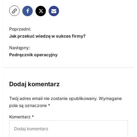
N
Poprzedni:
a
Jak przekuć wiedzę w sukces firmy?
w
Następny:
i
Podręcznik operacyjny
g
a
c
Dodaj komentarz
j
Twój adres email nie zostanie opublikowany.
Wymagane
a
pola są oznaczone
*
w
Komentarz
*
p
i