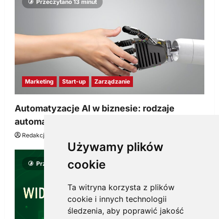
Przeczytano 13 minut
Marketing
Start-up
Zarządzanie
Automatyzacje AI w biznesie: rodzaje
automatyzacji i korzyści dla Twojej firmy
Redakcja KnowMore.pl
22 lipca, 2026
0
Używamy plików
cookie
Przeczytano 8 minut
Ta witryna korzysta z plików
cookie i innych technologii
śledzenia, aby poprawić jakość