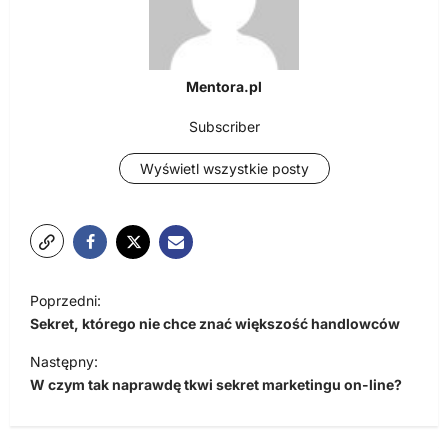
Mentora.pl
Subscriber
Wyświetl wszystkie posty
N
Poprzedni:
a
Sekret, którego nie chce znać większość handlowców
w
Następny:
i
W czym tak naprawdę tkwi sekret marketingu on-line?
g
a