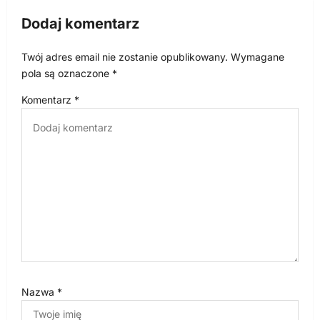
c
Dodaj komentarz
j
Twój adres email nie zostanie opublikowany.
Wymagane
a
pola są oznaczone
*
w
Komentarz
*
p
i
s
u
Nazwa
*