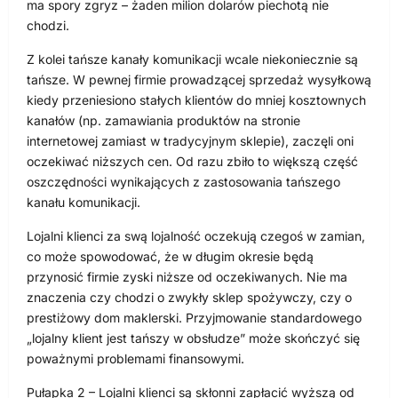
ma spory zgryz – żaden milion dolarów piechotą nie
chodzi.
Z kolei tańsze kanały komunikacji wcale niekoniecznie są
tańsze. W pewnej firmie prowadzącej sprzedaż wysyłkową
kiedy przeniesiono stałych klientów do mniej kosztownych
kanałów (np. zamawiania produktów na stronie
internetowej zamiast w tradycyjnym sklepie), zaczęli oni
oczekiwać niższych cen. Od razu zbiło to większą część
oszczędności wynikających z zastosowania tańszego
kanału komunikacji.
Lojalni klienci za swą lojalność oczekują czegoś w zamian,
co może spowodować, że w długim okresie będą
przynosić firmie zyski niższe od oczekiwanych. Nie ma
znaczenia czy chodzi o zwykły sklep spożywczy, czy o
prestiżowy dom maklerski. Przyjmowanie standardowego
„lojalny klient jest tańszy w obsłudze” może skończyć się
poważnymi problemami finansowymi.
Pułapka 2 – Lojalni klienci są skłonni zapłacić wyższą od