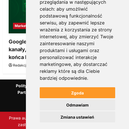
przeglądania w następujących
celach:
aby umożliwić
podstawową funkcjonalność
serwisu
,
aby zapewnić lepsze
Marketing
wrażenia z korzystania ze strony
internetowej
,
aby zmierzyć Twoje
Google Ads, SEO i analityka – jak połączyć
zainteresowanie naszymi
kanały, żeby reklama pracowała dłużej niż do
produktami i usługami oraz
końca budżetu
personalizować interakcje
marketingowe
,
aby dostarczać
Redakcja KnowMore.pl
20 marca, 2026
0
reklamy które są dla Ciebie
bardziej odpowiednie
.
Polityka Prywatności
Podcast
Kanał YouTube
Partnerzy Mentora.pl
Słownik marketingowy
Zgoda
Blog o przedsiębiorczości
Odmawiam
Agencja marketingowa Scorise
Zmiana ustawień
Prawa autorskie Scorise Agency Sp. z o.o. Wszelkie prawa
zastrzeżone.
|
ReviewNews
autorstwa AF themes