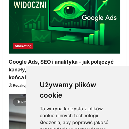
Marketing
Google Ads, SEO i analityka – jak połączyć
kanały, żeby reklama pracowała dłużej niż do
końca budżetu
Używamy plików
Redakcja KnowMore.pl
20 marca, 2026
0
cookie
Przeczytano 4 minut
Ta witryna korzysta z plików
cookie i innych technologii
śledzenia, aby poprawić jakość