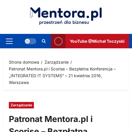
Przejdź
do
treści
YouTube @Michał Toczyski
Menu
główne
Strona domowa
Zarządzanie
Patronat Mentora.pl i Scorise – Bezpłatna Konferencja –
„INTEGRATED IT SYSTEMS” – 21 kwietnia 2016,
Warszawa
Zarządzanie
Patronat Mentora.pl i
Scorise – Bezpłatna