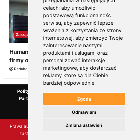
przeglądania w następujących
celach:
aby umożliwić
podstawową funkcjonalność
serwisu
,
aby zapewnić lepsze
wrażenia z korzystania ze strony
Zarządzanie
internetowej
,
aby zmierzyć Twoje
zainteresowanie naszymi
Human to Human (H2H) – jak tworzyć kulturę
produktami i usługami oraz
firmy opartą na autentycznych relacjach?
personalizować interakcje
marketingowe
,
aby dostarczać
Redakcja KnowMore.pl
5 marca, 2026
0
reklamy które są dla Ciebie
bardziej odpowiednie
.
Polityka Prywatności
Podcast
Kanał YouTube
Partnerzy Mentora.pl
Słownik marketingowy
Zgoda
Blog o przedsiębiorczości
Odmawiam
Agencja marketingowa Scorise
Zmiana ustawień
Prawa autorskie Scorise Agency Sp. z o.o. Wszelkie prawa
zastrzeżone.
|
ReviewNews
autorstwa AF themes