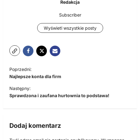
Redakcja
Subscriber
Wyświetl wszystkie posty
N
Poprzedni:
a
Najlepsze konta dla firm
w
Następny:
i
Sprawdzona i zaufana hurtownia to podstawa!
g
a
c
Dodaj komentarz
j