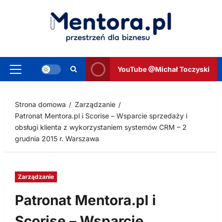
Przejdź
do
treści
YouTube @Michał Toczyski
Menu
główne
Strona domowa
Zarządzanie
Patronat Mentora.pl i Scorise – Wsparcie sprzedaży i
obsługi klienta z wykorzystaniem systemów CRM – 2
grudnia 2015 r. Warszawa
Zarządzanie
Patronat Mentora.pl i
Scorise – Wsparcie