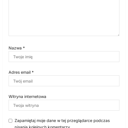
u
Nazwa
*
Adres email
*
Witryna internetowa
Zapamiętaj moje dane w tej przeglądarce podczas
pisania kolejnych komentarzy.