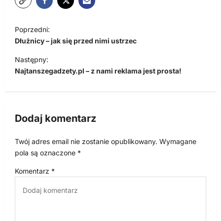
N
Poprzedni:
a
Dłużnicy – jak się przed nimi ustrzec
w
Następny:
i
Najtanszegadzety.pl – z nami reklama jest prosta!
g
a
c
Dodaj komentarz
j
Twój adres email nie zostanie opublikowany.
Wymagane
a
pola są oznaczone
*
w
Komentarz
*
p
i
s