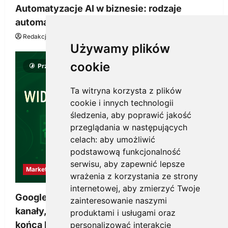
Automatyzacje AI w biznesie: rodzaje
automatyzacji i korzyści dla Twojej firmy
Redakcja KnowMore.pl
22 lipca, 2026
0
Używamy plików
cookie
Przeczytano 8 minut
Ta witryna korzysta z plików
cookie i innych technologii
śledzenia, aby poprawić jakość
przeglądania w następujących
celach:
aby umożliwić
podstawową funkcjonalność
serwisu
,
aby zapewnić lepsze
Marketing
wrażenia z korzystania ze strony
internetowej
,
aby zmierzyć Twoje
Google Ads, SEO i analityka – jak połączyć
zainteresowanie naszymi
kanały, żeby reklama pracowała dłużej niż do
produktami i usługami oraz
końca budżetu
personalizować interakcje