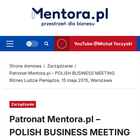
Przejdź
do
treści
YouTube @Michał Toczyski
Menu
główne
Strona domowa
Zarządzanie
Patronat Mentora.pl – POLISH BUSINESS MEETING
Biznes Ludzie Pieniądze, 15 maja 2015, Warszawa
Zarządzanie
Patronat Mentora.pl –
POLISH BUSINESS MEETING