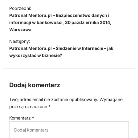
N
Poprzedni:
a
Patronat Mentora.pl – Bezpieczeństwo danych i
w
informacji w bankowości, 30 października 2014,
Warszawa
i
Następny:
g
Patronat Mentora.pl – Śledzenie w Internecie – jak
a
wykorzystać w biznesie?
c
j
a
Dodaj komentarz
w
p
Twój adres email nie zostanie opublikowany.
Wymagane
pola są oznaczone
*
i
s
Komentarz
*
u