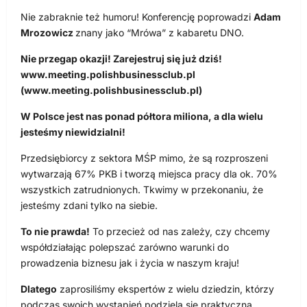
Nie zabraknie też humoru! Konferencję poprowadzi
Adam
Mrozowicz
znany jako “Mrówa” z kabaretu DNO.
Nie przegap okazji! Zarejestruj się już dziś!
www.meeting.polishbusinessclub.pl
(www.meeting.polishbusinessclub.pl)
W Polsce jest nas ponad półtora miliona, a dla wielu
jesteśmy niewidzialni!
Przedsiębiorcy z sektora MŚP mimo, że są rozproszeni
wytwarzają 67% PKB i tworzą miejsca pracy dla ok. 70%
wszystkich zatrudnionych. Tkwimy w przekonaniu, że
jesteśmy zdani tylko na siebie.
To nie prawda!
To przecież od nas zależy, czy chcemy
współdziałając polepszać zarówno warunki do
prowadzenia biznesu jak i życia w naszym kraju!
Dlatego
zaprosiliśmy ekspertów z wielu dziedzin, którzy
podczas swoich wystąpień podzielą się praktyczną