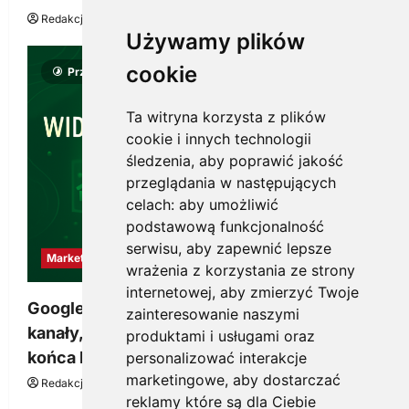
Redakcja KnowMore.pl
22 lipca, 2026
0
Używamy plików
cookie
Przeczytano 8 minut
Ta witryna korzysta z plików
cookie i innych technologii
śledzenia, aby poprawić jakość
przeglądania w następujących
celach:
aby umożliwić
podstawową funkcjonalność
serwisu
,
aby zapewnić lepsze
Marketing
wrażenia z korzystania ze strony
internetowej
,
aby zmierzyć Twoje
Google Ads, SEO i analityka – jak połączyć
zainteresowanie naszymi
kanały, żeby reklama pracowała dłużej niż do
produktami i usługami oraz
końca budżetu
personalizować interakcje
marketingowe
,
aby dostarczać
Redakcja KnowMore.pl
20 marca, 2026
0
reklamy które są dla Ciebie