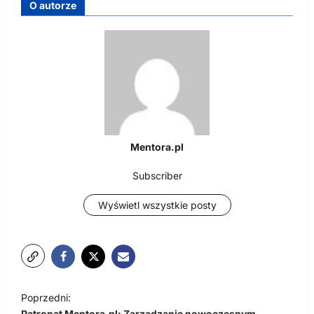
O autorze
Mentora.pl
Subscriber
Wyświetl wszystkie posty
N
Poprzedni:
a
Patronat Mentora.pl: Zarządzanie nowoczesnym