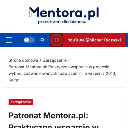
Przejdź
do
treści
YouTube @Michał Toczyski
Menu
główne
Strona domowa
Zarządzanie
Patronat Mentora.pl: Praktyczne wsparcie w procesie
wyboru zaawansowanych rozwiązań IT, 5 września 2013,
Kalisz
Zarządzanie
Patronat Mentora.pl:
Praktyczne wsparcie w