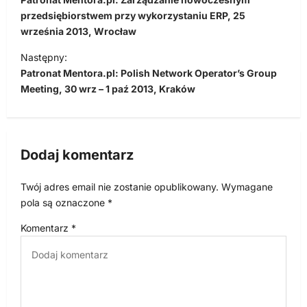
w
przedsiębiorstwem przy wykorzystaniu ERP, 25
września 2013, Wrocław
i
Następny:
g
Patronat Mentora.pl: Polish Network Operator’s Group
a
Meeting, 30 wrz – 1 paź 2013, Kraków
c
j
a
Dodaj komentarz
w
p
Twój adres email nie zostanie opublikowany.
Wymagane
pola są oznaczone
*
i
s
Komentarz
*
u