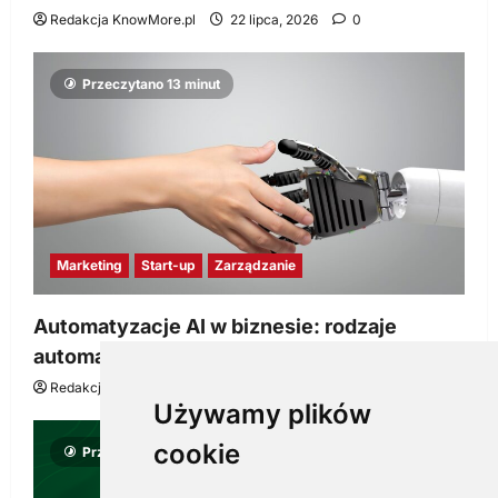
Redakcja KnowMore.pl
22 lipca, 2026
0
Przeczytano 13 minut
Marketing
Start-up
Zarządzanie
Automatyzacje AI w biznesie: rodzaje
automatyzacji i korzyści dla Twojej firmy
Redakcja KnowMore.pl
22 lipca, 2026
0
Używamy plików
cookie
Przeczytano 8 minut