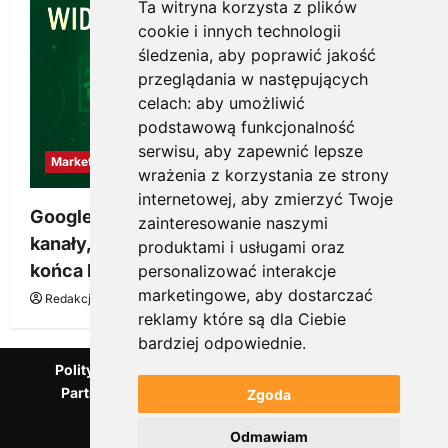
Ta witryna korzysta z plików
cookie i innych technologii
śledzenia, aby poprawić jakość
przeglądania w następujących
celach:
aby umożliwić
podstawową funkcjonalność
serwisu
,
aby zapewnić lepsze
Marketing
wrażenia z korzystania ze strony
internetowej
,
aby zmierzyć Twoje
Google Ads, SEO i analityka – jak połączyć
zainteresowanie naszymi
kanały, żeby reklama pracowała dłużej niż do
produktami i usługami oraz
końca budżetu
personalizować interakcje
marketingowe
,
aby dostarczać
Redakcja KnowMore.pl
20 marca, 2026
0
reklamy które są dla Ciebie
bardziej odpowiednie
.
Polityka Prywatności
Podcast
Kanał YouTube
Partnerzy Mentora.pl
Słownik marketingowy
Zgoda
Blog o przedsiębiorczości
Odmawiam
Agencja marketingowa Scorise