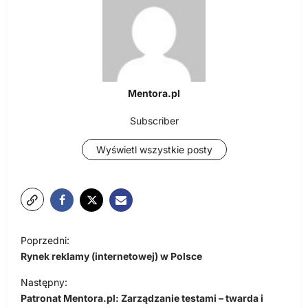
Mentora.pl
Subscriber
Wyświetl wszystkie posty
N
Poprzedni:
a
Rynek reklamy (internetowej) w Polsce
w
Następny:
i
Patronat Mentora.pl: Zarządzanie testami – twarda i