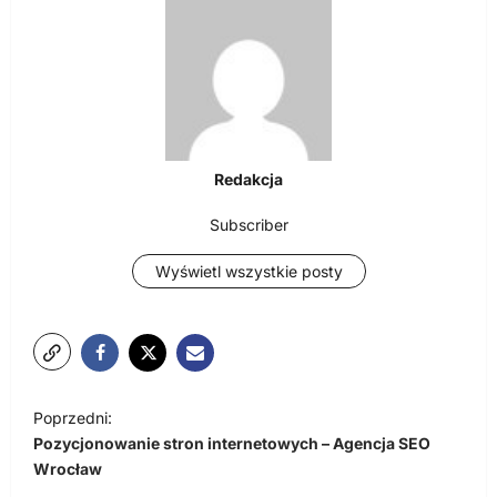
Redakcja
Subscriber
Wyświetl wszystkie posty
N
Poprzedni:
a
Pozycjonowanie stron internetowych – Agencja SEO
w
Wrocław