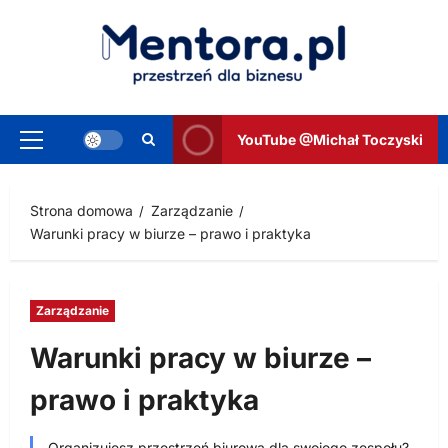
Przejdź
do
treści
YouTube @Michał Toczyski
Menu
główne
Strona domowa
Zarządzanie
Warunki pracy w biurze – prawo i praktyka
Zarządzanie
Warunki pracy w biurze –
prawo i praktyka
Organizujesz przestrzeń biurową dla swojego zespołu?