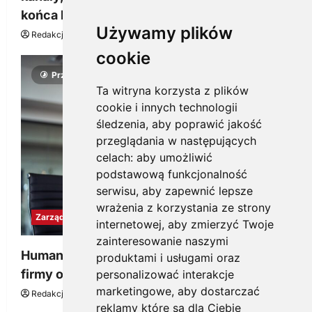
końca budżetu
Używamy plików
Redakcja KnowMore.pl
20 marca, 2026
0
cookie
Przeczytano 4 minut
Ta witryna korzysta z plików
cookie i innych technologii
śledzenia, aby poprawić jakość
przeglądania w następujących
celach:
aby umożliwić
podstawową funkcjonalność
serwisu
,
aby zapewnić lepsze
wrażenia z korzystania ze strony
Zarządzanie
internetowej
,
aby zmierzyć Twoje
zainteresowanie naszymi
Human to Human (H2H) – jak tworzyć kulturę
produktami i usługami oraz
firmy opartą na autentycznych relacjach?
personalizować interakcje
marketingowe
,
aby dostarczać
Redakcja KnowMore.pl
5 marca, 2026
0
reklamy które są dla Ciebie