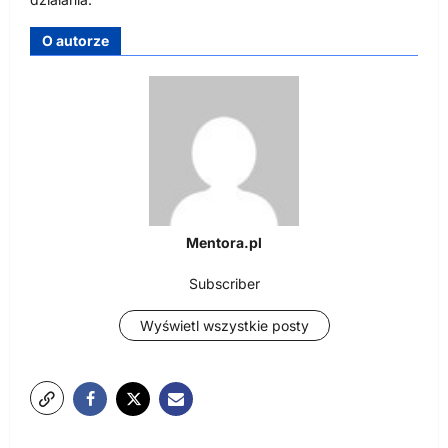
O autorze
Mentora.pl
Subscriber
Wyświetl wszystkie posty
N