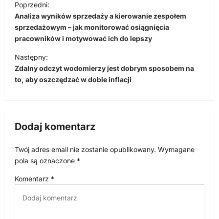
Poprzedni:
a
Analiza wyników sprzedaży a kierowanie zespołem
w
sprzedażowym – jak monitorować osiągnięcia
pracowników i motywować ich do lepszy
i
Następny:
g
Zdalny odczyt wodomierzy jest dobrym sposobem na
a
to, aby oszczędzać w dobie inflacji
c
j
a
Dodaj komentarz
w
p
Twój adres email nie zostanie opublikowany.
Wymagane
pola są oznaczone
*
i
s
Komentarz
*
u