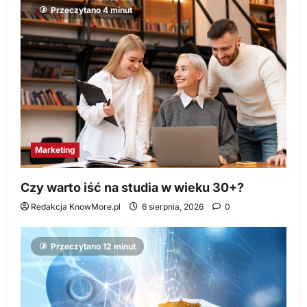
Przeczytano 4 minut
Marketing
Czy warto iść na studia w wieku 30+?
Redakcja KnowMore.pl
6 sierpnia, 2026
0
Przeczytano 12 minut