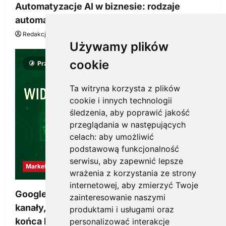
Automatyzacje AI w biznesie: rodzaje
automatyzacji i korzyści dla Twojej firmy
Redakcja KnowMore.pl
22 lipca, 2026
0
Używamy plików
cookie
Przeczytano 8 minut
Ta witryna korzysta z plików
cookie i innych technologii
śledzenia, aby poprawić jakość
przeglądania w następujących
celach:
aby umożliwić
podstawową funkcjonalność
serwisu
,
aby zapewnić lepsze
Marketing
wrażenia z korzystania ze strony
internetowej
,
aby zmierzyć Twoje
Google Ads, SEO i analityka – jak połączyć
zainteresowanie naszymi
kanały, żeby reklama pracowała dłużej niż do
produktami i usługami oraz
końca budżetu
personalizować interakcje