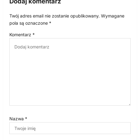
Dodaj komentarz
j
Twój adres email nie zostanie opublikowany.
Wymagane
a
pola są oznaczone
*
w
Komentarz
*
p
i
s
u
Nazwa
*