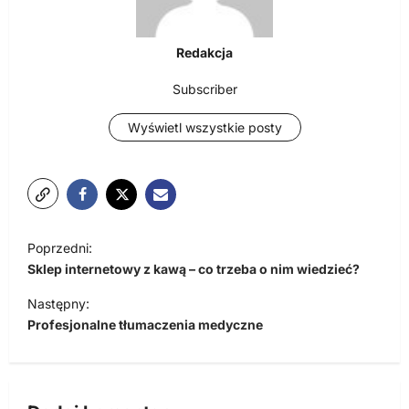
Redakcja
Subscriber
Wyświetl wszystkie posty
N
Poprzedni:
a
Sklep internetowy z kawą – co trzeba o nim wiedzieć?
w
Następny:
i
Profesjonalne tłumaczenia medyczne
g
a
c