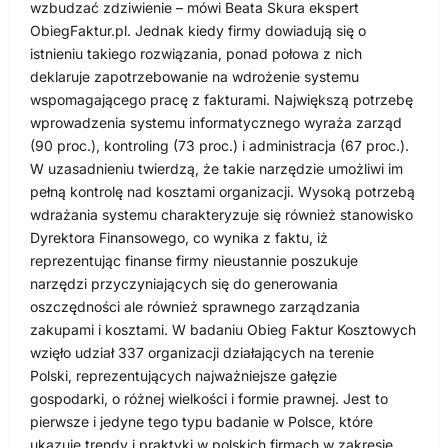
wzbudzać zdziwienie – mówi Beata Skura ekspert
ObiegFaktur.pl. Jednak kiedy firmy dowiadują się o
istnieniu takiego rozwiązania, ponad połowa z nich
deklaruje zapotrzebowanie na wdrożenie systemu
wspomagającego pracę z fakturami. Największą potrzebę
wprowadzenia systemu informatycznego wyraża zarząd
(90 proc.), kontroling (73 proc.) i administracja (67 proc.).
W uzasadnieniu twierdzą, że takie narzędzie umożliwi im
pełną kontrolę nad kosztami organizacji. Wysoką potrzebą
wdrażania systemu charakteryzuje się również stanowisko
Dyrektora Finansowego, co wynika z faktu, iż
reprezentując finanse firmy nieustannie poszukuje
narzędzi przyczyniających się do generowania
oszczędności ale również sprawnego zarządzania
zakupami i kosztami. W badaniu Obieg Faktur Kosztowych
wzięło udział 337 organizacji działających na terenie
Polski, reprezentujących najważniejsze gałęzie
gospodarki, o różnej wielkości i formie prawnej. Jest to
pierwsze i jedyne tego typu badanie w Polsce, które
ukazuje trendy i praktyki w polskich firmach w zakresie