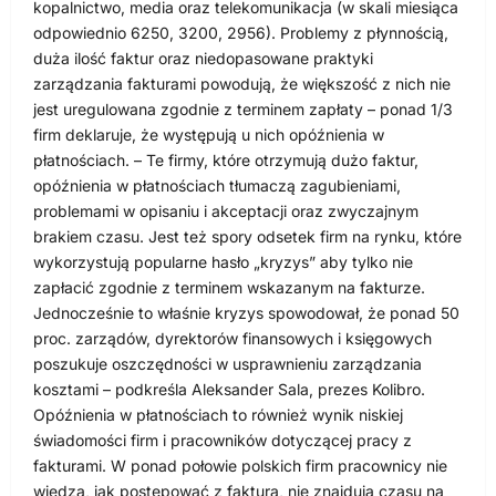
kopalnictwo, media oraz telekomunikacja (w skali miesiąca
odpowiednio 6250, 3200, 2956). Problemy z płynnością,
duża ilość faktur oraz niedopasowane praktyki
zarządzania fakturami powodują, że większość z nich nie
jest uregulowana zgodnie z terminem zapłaty – ponad 1/3
firm deklaruje, że występują u nich opóźnienia w
płatnościach. – Te firmy, które otrzymują dużo faktur,
opóźnienia w płatnościach tłumaczą zagubieniami,
problemami w opisaniu i akceptacji oraz zwyczajnym
brakiem czasu. Jest też spory odsetek firm na rynku, które
wykorzystują popularne hasło „kryzys” aby tylko nie
zapłacić zgodnie z terminem wskazanym na fakturze.
Jednocześnie to właśnie kryzys spowodował, że ponad 50
proc. zarządów, dyrektorów finansowych i księgowych
poszukuje oszczędności w usprawnieniu zarządzania
kosztami – podkreśla Aleksander Sala, prezes Kolibro.
Opóźnienia w płatnościach to również wynik niskiej
świadomości firm i pracowników dotyczącej pracy z
fakturami. W ponad połowie polskich firm pracownicy nie
wiedzą, jak postępować z fakturą, nie znajdują czasu na