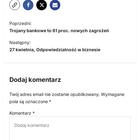
N
Poprzedni:
a
Trojany bankowe to 61 proc. nowych zagrożeń
w
Następny:
i
27 kwietnia, Odpowiedzialność w biznesie
g
a
c
Dodaj komentarz
j
Twój adres email nie zostanie opublikowany.
Wymagane
a
pola są oznaczone
*
w
Komentarz
*
p
i
s