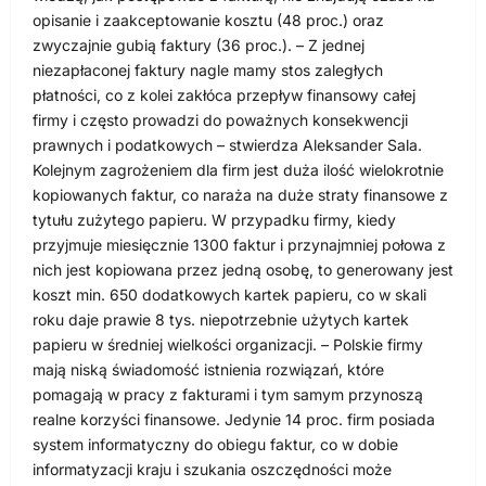
opisanie i zaakceptowanie kosztu (48 proc.) oraz
zwyczajnie gubią faktury (36 proc.). – Z jednej
niezapłaconej faktury nagle mamy stos zaległych
płatności, co z kolei zakłóca przepływ finansowy całej
firmy i często prowadzi do poważnych konsekwencji
prawnych i podatkowych – stwierdza Aleksander Sala.
Kolejnym zagrożeniem dla firm jest duża ilość wielokrotnie
kopiowanych faktur, co naraża na duże straty finansowe z
tytułu zużytego papieru. W przypadku firmy, kiedy
przyjmuje miesięcznie 1300 faktur i przynajmniej połowa z
nich jest kopiowana przez jedną osobę, to generowany jest
koszt min. 650 dodatkowych kartek papieru, co w skali
roku daje prawie 8 tys. niepotrzebnie użytych kartek
papieru w średniej wielkości organizacji. – Polskie firmy
mają niską świadomość istnienia rozwiązań, które
pomagają w pracy z fakturami i tym samym przynoszą
realne korzyści finansowe. Jedynie 14 proc. firm posiada
system informatyczny do obiegu faktur, co w dobie
informatyzacji kraju i szukania oszczędności może