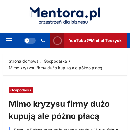
Przejdź
do
treści
YouTube @Michał Toczyski
Menu
główne
Strona domowa
Gospodarka
Mimo kryzysu firmy dużo kupują ale późno płacą
Gospodarka
Mimo kryzysu firmy dużo
kupują ale późno płacą
Firmy w Polsce otrzymują rocznie średnio 15 tys. faktur