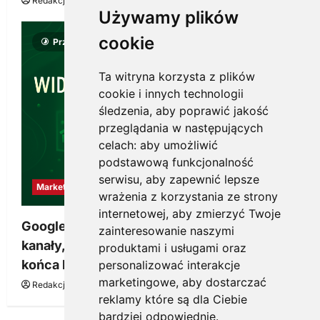
Redakcja KnowMore.pl
22 lipca, 2026
0
Używamy plików
cookie
Przeczytano 8 minut
Ta witryna korzysta z plików
cookie i innych technologii
śledzenia, aby poprawić jakość
przeglądania w następujących
celach:
aby umożliwić
podstawową funkcjonalność
serwisu
,
aby zapewnić lepsze
Marketing
wrażenia z korzystania ze strony
internetowej
,
aby zmierzyć Twoje
Google Ads, SEO i analityka – jak połączyć
zainteresowanie naszymi
kanały, żeby reklama pracowała dłużej niż do
produktami i usługami oraz
końca budżetu
personalizować interakcje
marketingowe
,
aby dostarczać
Redakcja KnowMore.pl
20 marca, 2026
0
reklamy które są dla Ciebie
bardziej odpowiednie
.