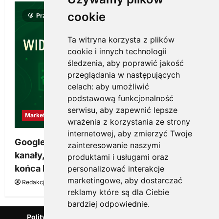
cookie
Przeczytano 8 minut
Ta witryna korzysta z plików
cookie i innych technologii
śledzenia, aby poprawić jakość
przeglądania w następujących
celach:
aby umożliwić
podstawową funkcjonalność
serwisu
,
aby zapewnić lepsze
Marketing
wrażenia z korzystania ze strony
internetowej
,
aby zmierzyć Twoje
Google Ads, SEO i analityka – jak połączyć
zainteresowanie naszymi
kanały, żeby reklama pracowała dłużej niż do
produktami i usługami oraz
końca budżetu
personalizować interakcje
marketingowe
,
aby dostarczać
Redakcja KnowMore.pl
20 marca, 2026
0
reklamy które są dla Ciebie
bardziej odpowiednie
.
Polityka Prywatności
Podcast
Kanał YouTube