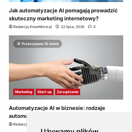
Jak automatyzacje AI pomagają prowadzić
skuteczny marketing internetowy?
Redakcja KnowMore.pl
22 lipca, 2026
0
Przeczytano 13 minut
Marketing
Start-up
Zarządzanie
Automatyzacje AI w biznesie: rodzaje
automatyzacji i korzyści dla Twojej firmy
Redakcja KnowMore.pl
22 lipca, 2026
0
Używamy plików