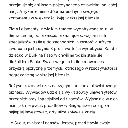
przejmuje się ani losem pojedynczego człowieka, ani całej
nacji. Afrykanie mimo dóbr naturalnych swojego
kontynentu w większości żyją w skrajnej biedzie.
Złoto i diamenty, z wielkim trudem wydobywane m.in. w
Sierra Leone, po przejściu przez ręce szwajcarskich
specjalistów trafiają do zachodnich inwestorów. Afryce
zwracane jest jedynie 3 proc. wartości wydobycia. Każde
dziecko w Burkina Faso w chwili narodzin staje się
dłużnikiem Banku Światowego, a Indie kreowane na
przyszłą ojczyznę przemysłu lotniczego w rzeczywistości
pogrążone są w skrajnej biedzie.
Reżyser rozmawia ze znaczącymi postaciami światowego
biznesu. Wywiadów udzielają wykładowcy uniwersytetów,
przedsiębiorcy i specjaliści od finansów. Wyjaśniają w nich
m.in. jak nie płacić podatków w Singapurze i uczą, że
najlepiej inwestować, gdy ulice spływają krwią.
Le Sueur, minister finansów Jersey, przedstawia swoje