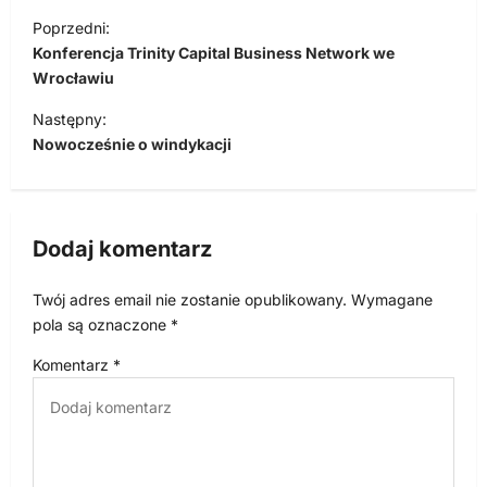
N
Poprzedni:
a
Konferencja Trinity Capital Business Network we
w
Wrocławiu
i
Następny:
Nowocześnie o windykacji
g
a
c
Dodaj komentarz
j
a
Twój adres email nie zostanie opublikowany.
Wymagane
w
pola są oznaczone
*
p
Komentarz
*
i
s
u