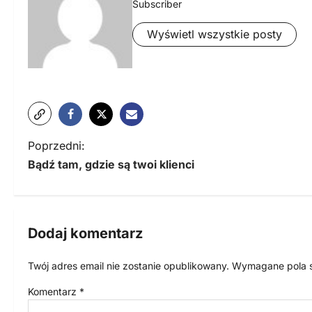
Subscriber
Wyświetl wszystkie posty
N
Poprzedni:
Bądź tam, gdzie są twoi klienci
a
w
i
Dodaj komentarz
g
Twój adres email nie zostanie opublikowany.
Wymagane pola 
a
Komentarz
*
c