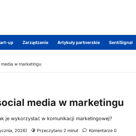
tart-up
Zarządzanie
Artykuły partnerskie
SentiSignal
l media w marketingu
social media w marketingu
i jak je wykorzystać w komunikacji marketingowej?
stycznia, 2026)
Przeczytano 2 minut
Komentarze 0