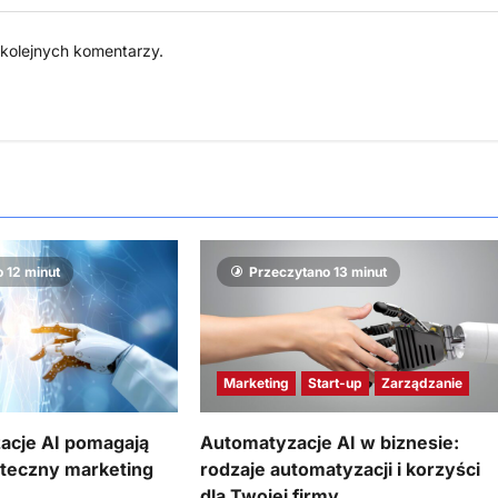
 kolejnych komentarzy.
 12 minut
Przeczytano 13 minut
Marketing
Start-up
Zarządzanie
acje AI pomagają
Automatyzacje AI w biznesie:
teczny marketing
rodzaje automatyzacji i korzyści
dla Twojej firmy