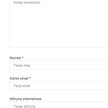
j
a
w
p
i
s
u
Nazwa
*
Adres email
*
Witryna internetowa