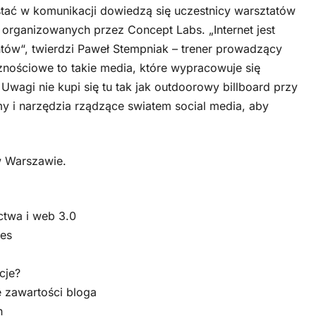
stać w komunikacji dowiedzą się uczestnicy warsztatów
 organizowanych przez Concept Labs. „Internet jest
tów“, twierdzi Paweł Stempniak – trener prowadzący
znościowe to takie media, które wypracowuje się
wagi nie kupi się tu tak jak outdoorowy billboard przy
my i narzędzia rządzące swiatem social media, aby
w Warszawie.
ictwa i web 3.0
nes
cje?
e zawartości bloga
h