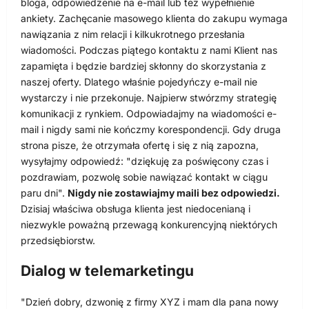
bloga, odpowiedzenie na e-mail lub też wypełnienie
ankiety. Zachęcanie masowego klienta do zakupu wymaga
nawiązania z nim relacji i kilkukrotnego przesłania
wiadomości. Podczas piątego kontaktu z nami Klient nas
zapamięta i będzie bardziej skłonny do skorzystania z
naszej oferty. Dlatego właśnie pojedyńczy e-mail nie
wystarczy i nie przekonuje. Najpierw stwórzmy strategię
komunikacji z rynkiem. Odpowiadajmy na wiadomości e-
mail i nigdy sami nie kończmy korespondencji. Gdy druga
strona pisze, że otrzymała ofertę i się z nią zapozna,
wysyłajmy odpowiedź: "dziękuję za poświęcony czas i
pozdrawiam, pozwolę sobie nawiązać kontakt w ciągu
paru dni".
Nigdy nie zostawiajmy maili bez odpowiedzi.
Dzisiaj właściwa obsługa klienta jest niedocenianą i
niezwykle poważną przewagą konkurencyjną niektórych
przedsiębiorstw.
Dialog w telemarketingu
"Dzień dobry, dzwonię z firmy XYZ i mam dla pana nowy