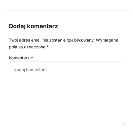
a
c
Dodaj komentarz
j
a
Twój adres email nie zostanie opublikowany.
Wymagane
w
pola są oznaczone
*
p
Komentarz
*
i
s
u