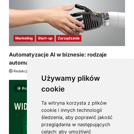
Marketing
Start-up
Zarządzanie
Automatyzacje AI w biznesie: rodzaje
automatyzacji i korzyści dla Twojej firmy
Redakcja KnowMore.pl
22 lipca, 2026
0
Używamy plików
cookie
Przeczytano 8 minut
Ta witryna korzysta z plików
cookie i innych technologii
śledzenia, aby poprawić jakość
przeglądania w następujących
celach:
aby umożliwić