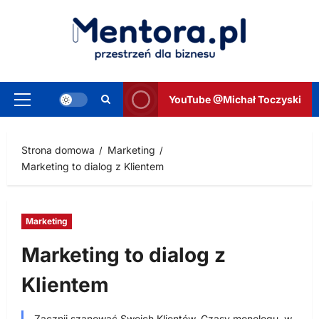
Przejdź
do
treści
YouTube @Michał Toczyski
Menu
główne
Strona domowa
Marketing
Marketing to dialog z Klientem
Marketing
Marketing to dialog z
Klientem
Zacznij szanować Swoich Klientów. Czasy monologu, w