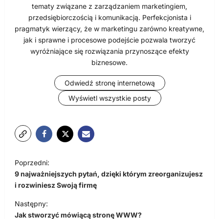
tematy związane z zarządzaniem marketingiem,
przedsiębiorczością i komunikacją. Perfekcjonista i
pragmatyk wierzący, że w marketingu zarówno kreatywne,
jak i sprawne i procesowe podejście pozwala tworzyć
wyróżniające się rozwiązania przynoszące efekty
biznesowe.
Odwiedź stronę internetową
Wyświetl wszystkie posty
N
Poprzedni:
a
9 najważniejszych pytań, dzięki którym zreorganizujesz
w
i rozwiniesz Swoją firmę
i
Następny:
Jak stworzyć mówiącą stronę WWW?
g