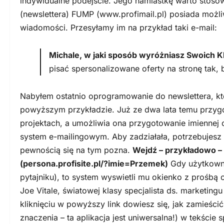
indywidualne podejście. Jego namiastkę warto stoso
(newslettera) FUMP (www.profimail.pl) posiada możl
wiadomości. Przesyłamy im na przykład taki e-mail:
Michale, w jaki sposób wyróżniasz Swoich K
pisać spersonalizowane oferty na stronę tak, 
Nabyłem ostatnio oprogramowanie do newslettera, k
powyższym przykładzie. Już ze dwa lata temu przygo
projektach, a umożliwia ona przygotowanie imiennej
system e-mailingowym. Aby zadziałała, potrzebujesz
pewnością się na tym pozna.
Wejdź – przykładowo – 
(persona.profisite.pl/?imie=Przemek)
Gdy użytkownik
pytajniku), to system wyswietli mu okienko z prośbą 
Joe Vitale, światowej klasy specjalista ds. marketing
kliknięciu w powyższy link dowiesz się, jak zamieści
znaczenia – ta aplikacja jest uniwersalna!) w tekśc