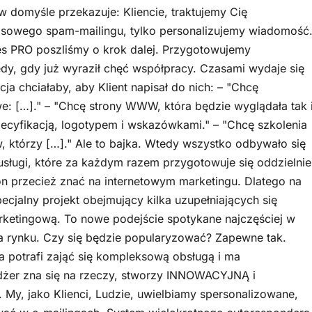
 w domyśle przekazuje: Kliencie, traktujemy Cię
masowego spam-mailingu, tylko personalizujemy wiadomość
es PRO poszliśmy o krok dalej. Przygotowujemy
dy, gdy już wyraził chęć współpracy. Czasami wydaje się
ja chciałaby, aby Klient napisał do nich: – "Chcę
: […]." – "Chcę strony WWW, która będzie wyglądała tak 
pecyfikacją, logotypem i wskazówkami." – "Chcę szkolenia
 którzy […]." Ale to bajka. Wtedy wszystko odbywało się
usługi, które za każdym razem przygotowuje się oddzielnie
on przecież znać na internetowym marketingu. Dlatego na
ecjalny projekt obejmujący kilka uzupełniających się
ketingową. To nowe podejście spotykane najczęściej w
na rynku. Czy się będzie popularyzować? Zapewne tak.
ra potrafi zająć się kompleksową obsługą i ma
dżer zna się na rzeczy, stworzy INNOWACYJNĄ i
y, jako Klienci, Ludzie, uwielbiamy spersonalizowane,