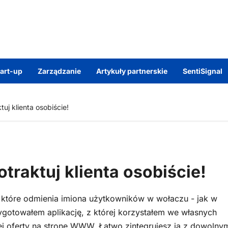
tart-up
Zarządzanie
Artykuły partnerskie
SentiSignal
uj klienta osobiście!
traktuj klienta osobiście!
 które odmienia imiona użytkowników w wołaczu - jak w
gotowałem aplikację, z której korzystałem we własnych
ej oferty na stronę WWW. Łatwo zintegrujesz ją z dowolny