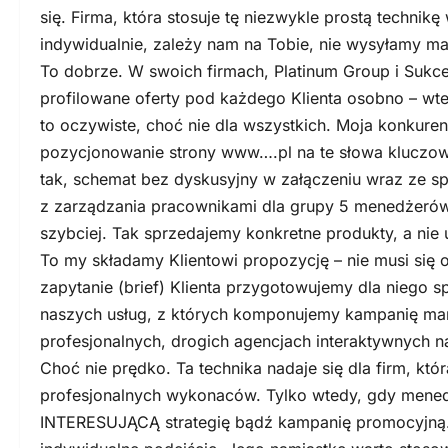
się. Firma, która stosuje tę niezwykle prostą technikę
indywidualnie, zależy nam na Tobie, nie wysyłamy 
To dobrze. W swoich firmach, Platinum Group i Sukc
profilowane oferty pod każdego Klienta osobno – wte
to oczywiste, choć nie dla wszystkich. Moja konkurenc
pozycjonowanie strony www….pl na te słowa kluczowe
tak, schemat bez dyskusyjny w załączeniu wraz ze s
z zarządzania pracownikami dla grupy 5 menedżerów,
szybciej. Tak sprzedajemy konkretne produkty, a nie 
To my składamy Klientowi propozycję – nie musi się 
zapytanie (brief) Klienta przygotowujemy dla niego sp
naszych usług, z których komponujemy kampanię mar
profesjonalnych, drogich agencjach interaktywnych 
Choć nie prędko. Ta technika nadaje się dla firm, któ
profesjonalnych wykonaców. Tylko wtedy, gdy mene
INTERESUJĄCĄ strategię bądź kampanię promocyjną. M