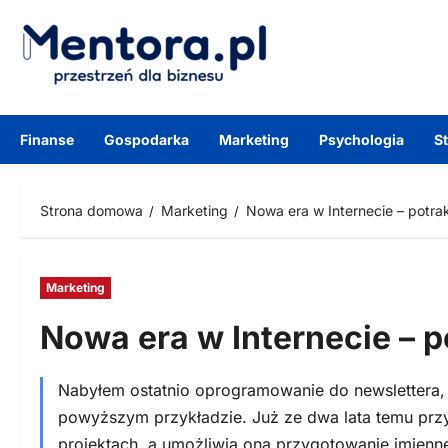
Przejdź
do
treści
Finanse
Gospodarka
Marketing
Psychologia
S
Strona domowa
Marketing
Nowa era w Internecie – potrakt
Marketing
Nowa era w Internecie – po
Nabyłem ostatnio oprogramowanie do newslettera,
powyższym przykładzie. Już ze dwa lata temu przy
projektach, a umożliwia ona przygotowanie imienn