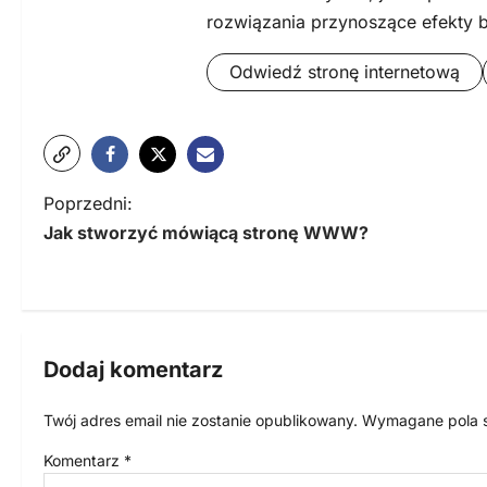
rozwiązania przynoszące efekty 
Odwiedź stronę internetową
N
Poprzedni:
Jak stworzyć mówiącą stronę WWW?
a
w
i
g
Dodaj komentarz
a
Twój adres email nie zostanie opublikowany.
Wymagane pola 
c
Komentarz
*
j