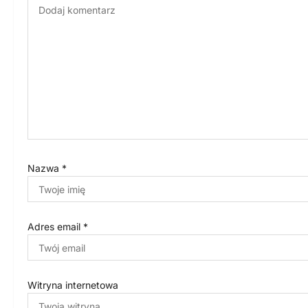
a
w
p
i
s
u
Nazwa
*
Adres email
*
Witryna internetowa