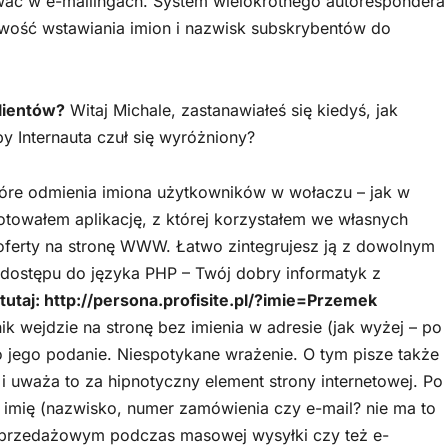
wać w e-mailingach. System wielokrotnego autorespondera
iwość wstawiania imion i nazwisk subskrybentów do
lientów?
Witaj Michale, zastanawiałeś się kiedyś, jak
by Internauta czuł się wyróżniony?
tóre odmienia imiona użytkowników w wołaczu – jak w
towałem aplikację, z której korzystałem we własnych
 oferty na stronę WWW. Łatwo zintegrujesz ją z dowolnym
 dostępu do języka PHP – Twój dobry informatyk z
tutaj: http://persona.profisite.pl/?imie=Przemek
 wejdzie na stronę bez imienia w adresie (jak wyżej – po
o jego podanie. Niespotykane wrażenie. O tym pisze także
u i uważa to za hipnotyczny element strony internetowej. Po
ć imię (nazwisko, numer zamówienia czy e-mail? nie ma to
ie sprzedażowym podczas masowej wysyłki czy też e-